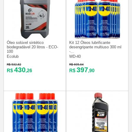
Óleo solúvel sintético
Kit 12 Óleos lubrificante
biodegradável 20 litros - ECO-
desengripante multiuso 300 ml
100
-...
Ecolub
WD-40
R$ 532,82
R$ 605,64
430
397
R$
,26
R$
,90