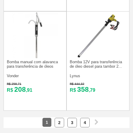
Bomba manual com alavanca
Bomba 12V para transferência
para transferência de óleos
de óleo diesel para tambor 2...
Vonder
Lynus
R$ 258,71
R$ 444,32
208
358
R$
,91
R$
,79
1
2
3
4