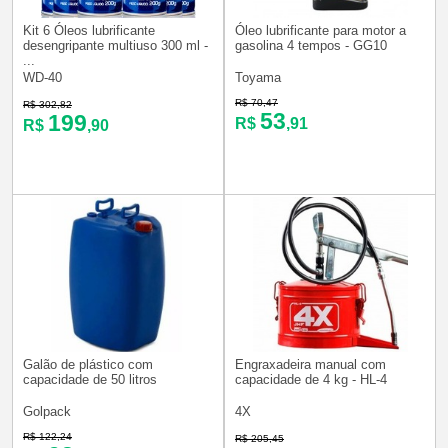
Kit 6 Óleos lubrificante
Óleo lubrificante para motor a
desengripante multiuso 300 ml -
gasolina 4 tempos - GG10
...
WD-40
Toyama
R$ 70,47
R$ 302,82
53
199
R$
,91
R$
,90
Galão de plástico com
Engraxadeira manual com
capacidade de 50 litros
capacidade de 4 kg - HL-4
Golpack
4X
R$ 122,24
R$ 205,45