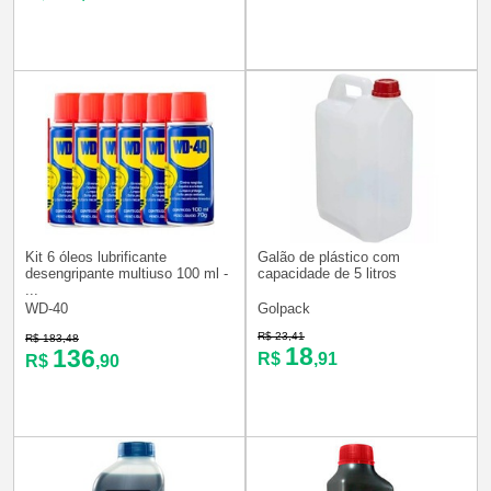
Kit 6 óleos lubrificante
Galão de plástico com
desengripante multiuso 100 ml -
capacidade de 5 litros
...
WD-40
Golpack
R$ 23,41
R$ 183,48
18
136
R$
,91
R$
,90