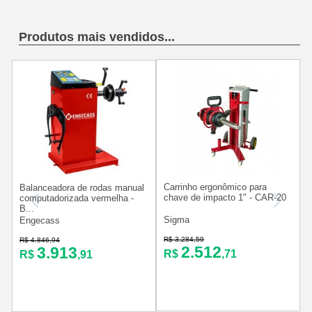
Produtos mais vendidos...
Carrinho ergonômico para
Balanceadora de rodas manual
chave de impacto 1" - CAR-20
computadorizada vermelha -
B...
Sigma
V
Engecass
R$ 3.284,59
R
R$ 4.846,94
2.512
3.913
R$
,71
R$
,91