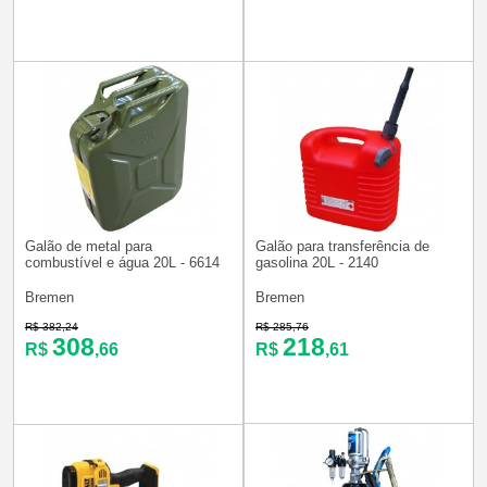
Galão de metal para
Galão para transferência de
combustível e água 20L - 6614
gasolina 20L - 2140
Bremen
Bremen
R$ 382,24
R$ 285,76
308
218
R$
,66
R$
,61