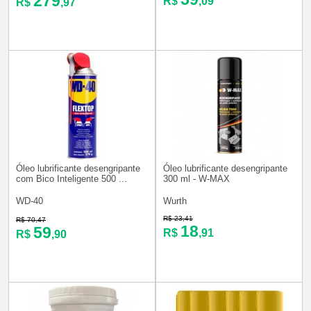
279
R$
,09
R$
,97
Óleo lubrificante desengripante
Óleo lubrificante desengripante
com Bico Inteligente 500 ...
300 ml - W-MAX
WD-40
Wurth
R$ 23,41
R$ 70,47
18
59
R$
,91
R$
,90