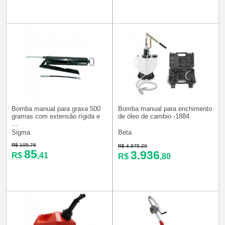
Bomba manual para graxa 500
Bomba manual para enchimento
gramas com extensão rígida e
de óleo de cambio -1884
...
Sigma
Beta
R$ 105,76
R$ 4.875,29
85
3.936
R$
,41
R$
,80