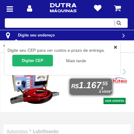
Digite
sua
busca
Digite seu endereço
Lubrificação
Digite seu CEP para ver custos e prazo de entrega.
Digitar CEP
Mais tarde
Testador de bateria e
sistema de carga 36 a 250
A/h - TBK500
1.167,
55
R$
à vista*
VER OFERTA
Automotivo
Lubrificação