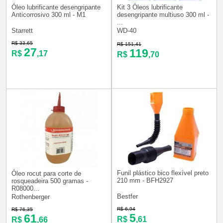
Óleo lubrificante desengripante
Kit 3 Óleos lubrificante
Anticorrosivo 300 ml - M1
desengripante multiuso 300 ml -
...
Starrett
WD-40
R$ 33,65
R$ 151,41
27
119
R$
,17
R$
,70
Funil plástico bico flexível preto
Óleo rocut para corte de
210 mm - BFH2927
rosqueadeira 500 gramas -
R08000...
Bestfer
Rothenberger
R$ 6,94
R$ 76,35
5
61
R$
,61
R$
,66