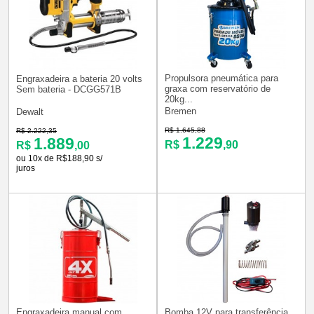
Propulsora pneumática para
Engraxadeira a bateria 20 volts
graxa com reservatório de
Sem bateria - DCGG571B
20kg...
Bremen
Dewalt
R$ 1.645,88
R$ 2.222,35
1.229
1.889
R$
,90
R$
,00
ou 10x de R$188,90 s/
juros
Engraxadeira manual com
Bomba 12V para transferência