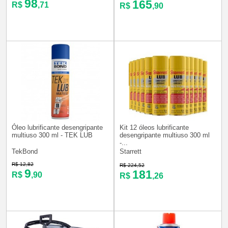
98
165
R$
,71
R$
,90
Óleo lubrificante desengripante
Kit 12 óleos lubrificante
multiuso 300 ml - TEK LUB
desengripante multiuso 300 ml
-...
TekBond
Starrett
R$ 12,82
R$ 224,52
9
181
R$
,90
R$
,26