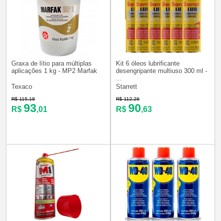
Graxa de lítio para múltiplas
Kit 6 óleos lubrificante
aplicações 1 kg - MP2 Marfak
desengripante multiuso 300 ml -
...
Texaco
Starrett
R$ 115,18
R$ 112,26
93
90
R$
,01
R$
,63