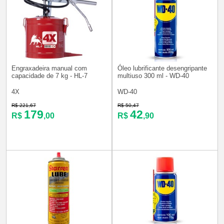
Engraxadeira manual com
Óleo lubrificante desengripante
capacidade de 7 kg - HL-7
multiuso 300 ml - WD-40
4X
WD-40
R$ 221,67
R$ 50,47
179
42
R$
,00
R$
,90