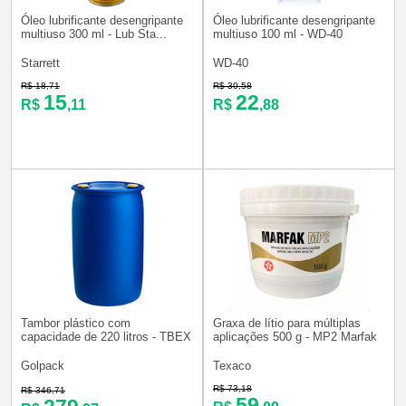
Óleo lubrificante desengripante
Óleo lubrificante desengripante
multiuso 300 ml - Lub Sta...
multiuso 100 ml - WD-40
Starrett
WD-40
R$ 18,71
R$ 30,58
15
22
R$
,11
R$
,88
Tambor plástico com
Graxa de lítio para múltiplas
capacidade de 220 litros - TBEX
aplicações 500 g - MP2 Marfak
Golpack
Texaco
R$ 73,18
R$ 346,71
59