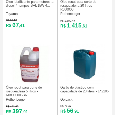
Óleo lubrificante para motores a
Óleo rocut para corte de
diesel 4 tempos SAE15W-4...
rosqueadeira 20 litros -
R080000...
Toyama
Rothenberger
R$ 88,12
R$ 1.850,47
67
1.415
R$
,41
R$
,61
Óleo rocut para corte de
Galão de plástico com
rosqueadeira 5 litros -
capacidade de 20 litros - 142106
R08000005BR
Rothenberger
Golpack
R$ 70,47
R$ 491,65
56
397
R$
,91
R$
,01