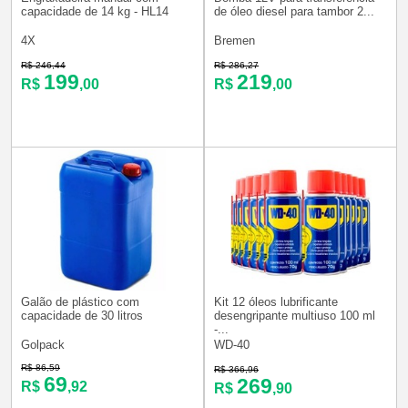
capacidade de 14 kg - HL14
de óleo diesel para tambor 2...
4X
Bremen
R$ 246,44
R$ 286,27
199
219
R$
,00
R$
,00
Galão de plástico com
Kit 12 óleos lubrificante
capacidade de 30 litros
desengripante multiuso 100 ml
-...
Golpack
WD-40
R$ 86,59
R$ 366,96
69
269
R$
,92
R$
,90