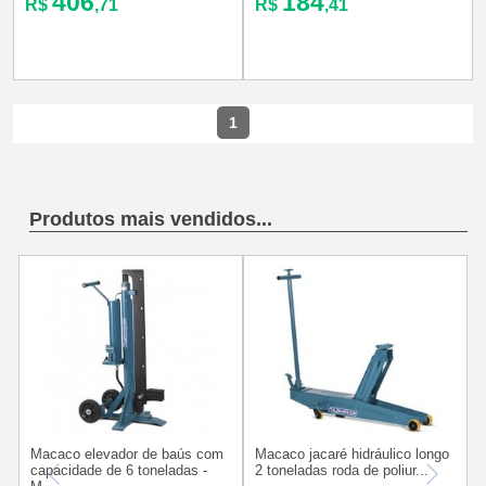
406
184
R$
,71
R$
,41
1
Produtos mais vendidos...
Macaco elevador de baús com
Macaco jacaré hidráulico longo
M
capacidade de 6 toneladas -
2 toneladas roda de poliur...