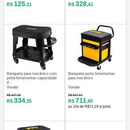
125
328
R$
,31
R$
,41
Banqueta para mecânico com
Banqueta porta ferramentas
porta-ferramentas capacidade
para mecânico
d...
Vonder
Vonder
R$ 437,06
R$ 837,53
334
711
R$
,35
R$
,90
ou 10x de R$71,19 s/ juros