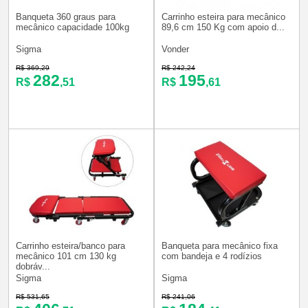
Banqueta 360 graus para
Carrinho esteira para mecânico
mecânico capacidade 100kg
89,6 cm 150 Kg com apoio d...
Sigma
Vonder
R$ 369,29
R$ 242,24
282
195
R$
,51
R$
,61
Carrinho esteira/banco para
Banqueta para mecânico fixa
mecânico 101 cm 130 kg
com bandeja e 4 rodízios
dobráv...
Sigma
Sigma
R$ 531,65
R$ 241,06