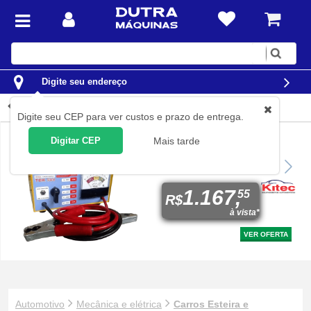
Digite
sua
busca
Digite seu endereço
Carros Esteira e Ban...
Digite seu CEP para ver custos e prazo de entrega.
Digitar CEP
Mais tarde
Testador de bateria e
sistema de carga 36 a 250
A/h - TBK500
1.167,
55
R$
à vista*
VER OFERTA
Automotivo
Mecânica e elétrica
Carros Esteira e