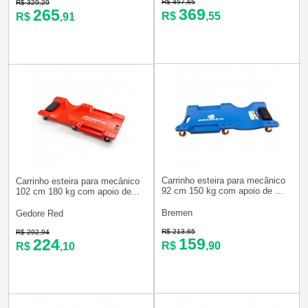
R$ 457,65
R$ 329,29
369
265
R$
,55
R$
,91
Carrinho esteira para mecânico
Carrinho esteira para mecânico
92 cm 150 kg com apoio de ...
102 cm 180 kg com apoio de...
Bremen
Gedore Red
R$ 213,65
R$ 292,94
159
224
R$
,90
R$
,10