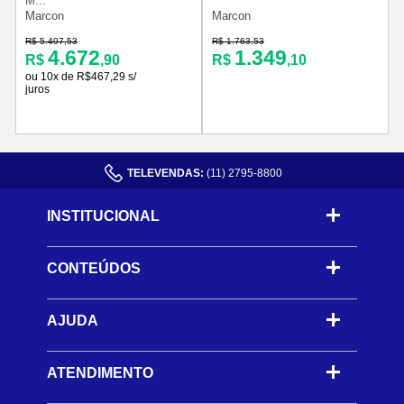
M...
Marcon
Marcon
S
R$ 5.497,53
R$ 1.763,53
R
4.672
1.349
R$
,90
R$
,10
ou 10x de R$467,29 s/
juros
TELEVENDAS:
(11) 2795-8800
INSTITUCIONAL
CONTEÚDOS
-
AJUDA
-
ATENDIMENTO