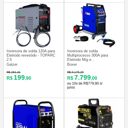
Inversora de solda 120A para
Inversora de solda
Eletrodo revestido - TOPARC
Multiprocesso 300A para
2.5
Eletrodo Mig e...
Galzer
Boxer
R$ 261,31
R$ 9.175,29
199
7.799
R$
,90
R$
,00
ou 10x de R$779,90 s/
juros