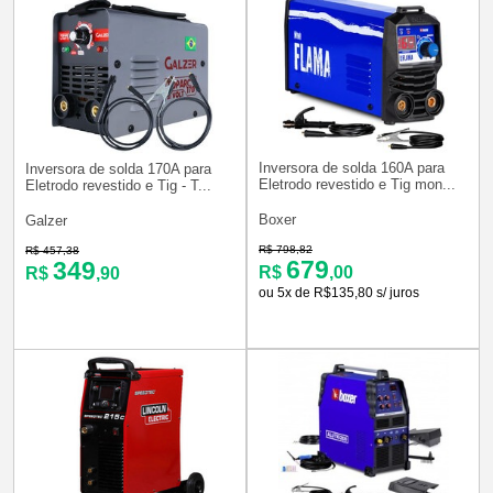
Inversora de solda 160A para
Inversora de solda 170A para
Eletrodo revestido e Tig mon...
Eletrodo revestido e Tig - T...
Boxer
Galzer
R$ 798,82
R$ 457,38
679
349
R$
,00
R$
,90
ou 5x de R$135,80 s/ juros