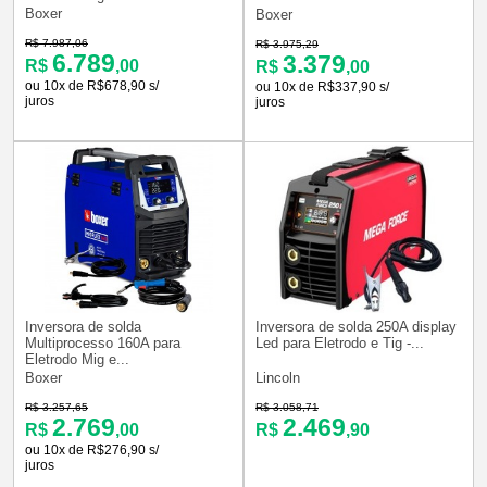
Boxer
Boxer
R$ 7.987,06
R$ 3.975,29
6.789
3.379
R$
,00
R$
,00
ou 10x de R$678,90 s/
ou 10x de R$337,90 s/
juros
juros
Inversora de solda
Inversora de solda 250A display
Multiprocesso 160A para
Led para Eletrodo e Tig -...
Eletrodo Mig e...
Boxer
Lincoln
R$ 3.257,65
R$ 3.058,71
2.769
2.469
R$
,00
R$
,90
ou 10x de R$276,90 s/
juros