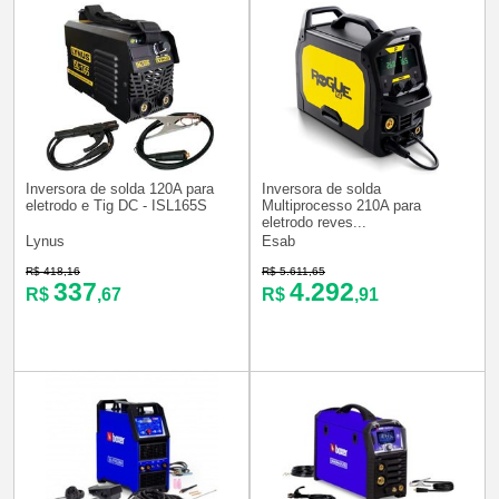
Inversora de solda 120A para
Inversora de solda
eletrodo e Tig DC - ISL165S
Multiprocesso 210A para
eletrodo reves...
Lynus
Esab
R$ 418,16
R$ 5.611,65
337
4.292
R$
,67
R$
,91