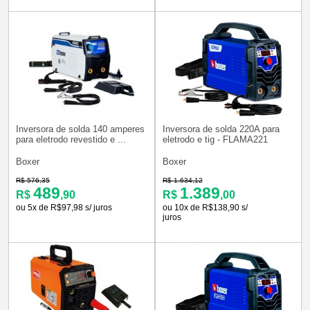
Inversora de solda 140 amperes
Inversora de solda 220A para
para eletrodo revestido e ...
eletrodo e tig - FLAMA221
Boxer
Boxer
R$ 576,35
R$ 1.634,12
489
1.389
R$
,90
R$
,00
ou 5x de R$97,98 s/ juros
ou 10x de R$138,90 s/
juros