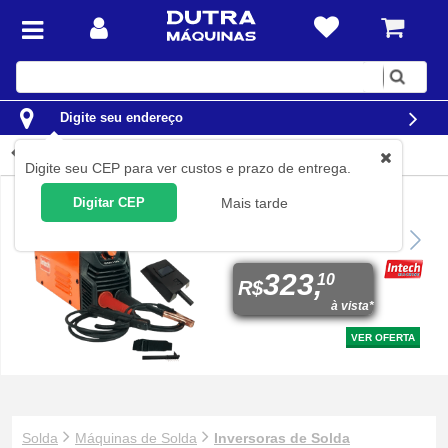
Digite
sua
busca
Digite seu endereço
Inversoras de Solda
Digite seu CEP para ver custos e prazo de entrega.
Digitar CEP
Mais tarde
Inversora de solda painel
digital 160A para eletrodo
revestido e Tig
323,
10
R$
à vista*
VER OFERTA
Solda
Máquinas de Solda
Inversoras de Solda