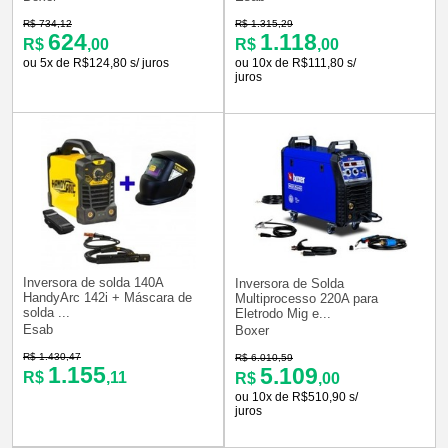
R$ 734,12
R$ 1.315,29
624
1.118
R$
,00
R$
,00
ou 5x de R$124,80 s/ juros
ou 10x de R$111,80 s/
juros
Inversora de solda 140A
Inversora de Solda
HandyArc 142i + Máscara de
Multiprocesso 220A para
solda ...
Eletrodo Mig e...
Esab
Boxer
R$ 1.430,47
R$ 6.010,59
1.155
5.109
R$
,11
R$
,00
ou 10x de R$510,90 s/
juros