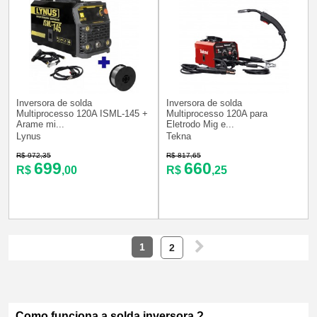
Inversora de solda
Inversora de solda
Multiprocesso 120A ISML-145 +
Multiprocesso 120A para
Arame mi...
Eletrodo Mig e...
Lynus
Tekna
R$ 972,35
R$ 817,65
699
660
R$
,00
R$
,25
1
2
Como funciona a solda inversora ?