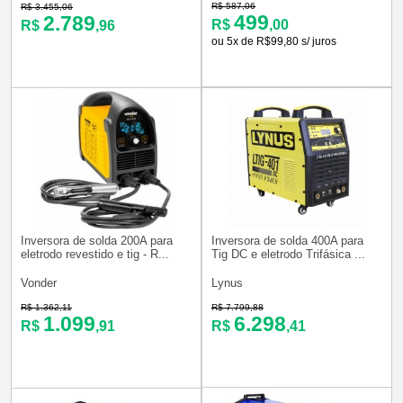
R$ 587,06
R$ 3.455,06
499
2.789
R$
,00
R$
,96
ou 5x de R$99,80 s/ juros
Inversora de solda 200A para
Inversora de solda 400A para
eletrodo revestido e tig - R...
Tig DC e eletrodo Trifásica ...
Vonder
Lynus
R$ 1.362,11
R$ 7.799,88
1.099
6.298
R$
,91
R$
,41