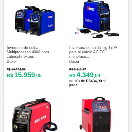
Inversora de solda
Inversora de solda Tig 170A
Multiprocesso 400A com
para alumínio AC/DC
cabeçote extern...
monofásic...
Boxer
Boxer
R$ 19.763,53
R$ 5.116,47
15.959
4.349
R$
,05
R$
,00
ou 10x de R$434,90 s/
juros