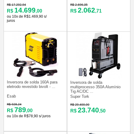
R$ 17.292,94
R$ 2.696,35
14.699
2.062
R$
,00
R$
,71
ou 10x de R$1.469,90 s/
juros
Inversora de solda 160A para
Inversora de solda
eletrodo revestido bivolt - ...
multiprocesso 350A Alumínio
Tig AC/DC ...
Esab
Super Tork
R$ 928,24
R$ 29.400,00
789
23.740
R$
,00
R$
,50
ou 10x de R$78,90 s/ juros