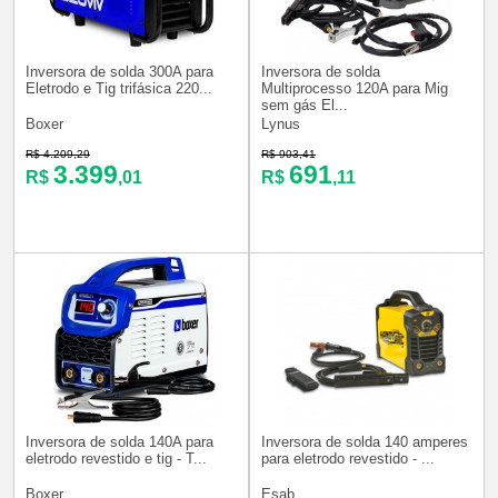
Inversora de solda 300A para
Inversora de solda
Eletrodo e Tig trifásica 220...
Multiprocesso 120A para Mig
sem gás El...
Boxer
Lynus
R$ 4.209,29
R$ 903,41
3.399
691
R$
,01
R$
,11
Inversora de solda 140A para
Inversora de solda 140 amperes
eletrodo revestido e tig - T...
para eletrodo revestido - ...
Boxer
Esab