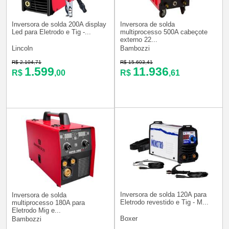
Inversora de solda 200A display
Inversora de solda
Led para Eletrodo e Tig -...
multiprocesso 500A cabeçote
externo 22...
Lincoln
Bambozzi
R$ 2.104,71
R$ 15.603,41
1.599
11.936
R$
,00
R$
,61
Inversora de solda 120A para
Inversora de solda
Eletrodo revestido e Tig - M...
multiprocesso 180A para
Eletrodo Mig e...
Boxer
Bambozzi