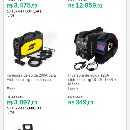
3.475
12.059
R$
,90
R$
,91
ou 10x de R$347,59 s/
juros
Inversora de solda 200A para
Inversora de solda 120A
Eletrodo e Tig monofásica - ...
eletrodo e Tig DC ISL165S +
Másca...
Esab
Lynus
R$ 3.643,53
R$ 532,16
3.097
349
R$
,00
R$
,00
ou 10x de R$309,70 s/
juros