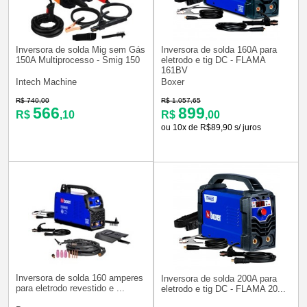
Inversora de solda Mig sem Gás
Inversora de solda 160A para
150A Multiprocesso - Smig 150
eletrodo e tig DC - FLAMA
161BV
Intech Machine
Boxer
R$ 740,00
R$ 1.057,65
566
899
R$
,10
R$
,00
ou 10x de R$89,90 s/ juros
Inversora de solda 160 amperes
Inversora de solda 200A para
para eletrodo revestido e ...
eletrodo e tig DC - FLAMA 20...