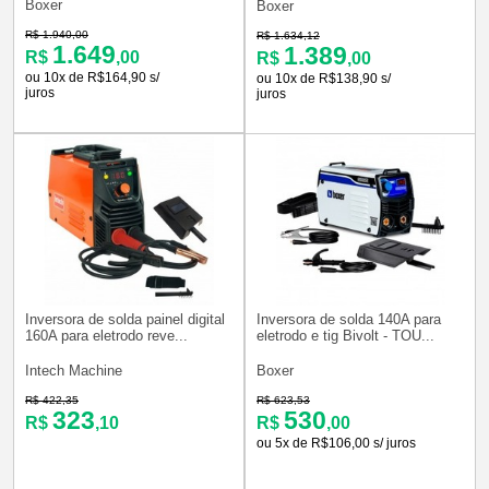
Boxer
Boxer
R$ 1.940,00
R$ 1.634,12
1.649
1.389
R$
,00
R$
,00
ou 10x de R$164,90 s/
ou 10x de R$138,90 s/
juros
juros
Inversora de solda painel digital
Inversora de solda 140A para
160A para eletrodo reve...
eletrodo e tig Bivolt - TOU...
Intech Machine
Boxer
R$ 422,35
R$ 623,53
323
530
R$
,10
R$
,00
ou 5x de R$106,00 s/ juros