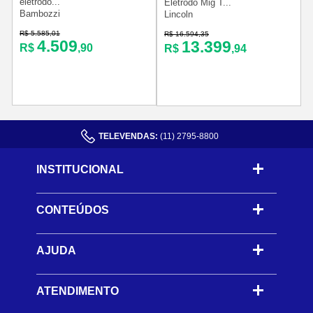
eletrodo...
Eletrodo Mig T...
Bambozzi
Lincoln
R$ 5.585,01
R$ 16.594,35
R
4.509
13.399
R$
,90
R$
,94
TELEVENDAS:
(11) 2795-8800
INSTITUCIONAL
CONTEÚDOS
-
AJUDA
-
ATENDIMENTO