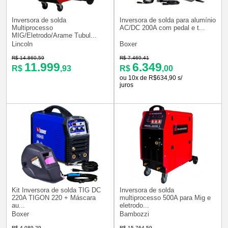
Inversora de solda
Inversora de solda para alumínio
Multiprocesso
AC/DC 200A com pedal e t...
MIG/Eletrodo/Arame Tubul...
Lincoln
Boxer
R$ 14.860,59
R$ 7.469,41
11.999
6.349
R$
,93
R$
,00
ou 10x de R$634,90 s/
juros
Kit Inversora de solda TIG DC
Inversora de solda
220A TIGON 220 + Máscara
multiprocesso 500A para Mig e
au...
eletrodo...
Boxer
Bambozzi
R$ 4.089,29
R$ 15.764,59