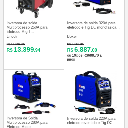
Inversora de solda
Inversora de solda 320A para
Multiprocesso 250A para
eletrodo e Tig DC monofásica...
Eletrodo Mig T...
Lincoln
Boxer
R$ 16.594,35
R$ 8.102,35
13.399
6.887
R$
,94
R$
,00
ou 10x de R$688,70 s/
juros
Inversora de Solda
Inversora de solda 220A para
Multiprocesso 280A para
eletrodo revestido e Tig DC ...
Eletrodo Mig e...