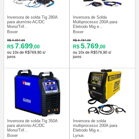
Inversora de solda Tig 280A
Inversora de Solda
para alumínio AC/DC
Multiprocesso 200A para
Mono/Trif...
Eletrodo Mig e...
Boxer
Boxer
R$ 9.057,65
R$ 6.787,06
7.699
5.769
R$
,00
R$
,00
ou 10x de R$769,90 s/
ou 10x de R$576,90 s/
juros
juros
Inversora de solda Tig 350A
Inversora de solda
para alumínio AC/DC
multiprocesso 200A para
Mono/Trif...
Eletrodo Mig e...
Boxer
Lynus