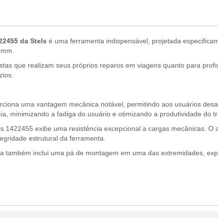
22455 da Stels
é uma ferramenta indispensável, projetada especifica
9 mm.
stas que realizam seus próprios reparos em viagens quanto para profi
zios.
rciona uma vantagem mecânica notável, permitindo aos usuários desap
a, minimizando a fadiga do usuário e otimizando a produtividade do t
 1422455 exibe uma resistência excepcional a cargas mecânicas. O aç
egridade estrutural da ferramenta.
ela também inclui uma pá de montagem em uma das extremidades, expan