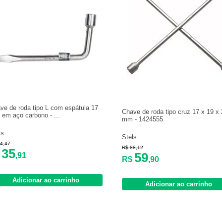
ve de roda tipo L com espátula 17
Chave de roda tipo cruz 17 x 19 x
em aço carbono - ...
mm - 1424555
ls
Stels
4,47
R$ 88,12
35
59
$
,91
R$
,90
Adicionar ao carrinho
Adicionar ao carrinho