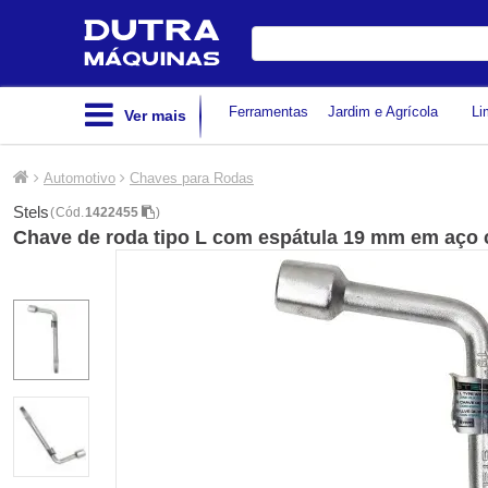
Digite
sua
busca
Ferramentas
Jardim e Agrícola
Li
Ver mais
Automotivo
Chaves para Rodas
Stels
(
Cód.
1422455
)
Chave de roda tipo L com espátula 19 mm em aço 