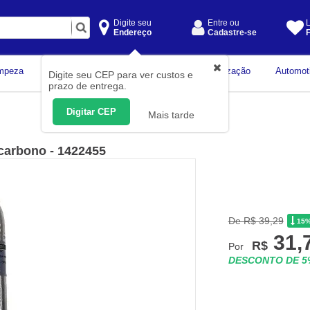
Digite seu
Entre ou
L
Endereço
Cadastre-se
F
Instrumentos de
mpeza
Construção Civil
Organização
Automot
Digite seu CEP para ver custos e
Medição
prazo de entrega.
Digitar CEP
Mais tarde
carbono - 1422455
De R$ 39,29
15
31,
R$
Por
DESCONTO DE 