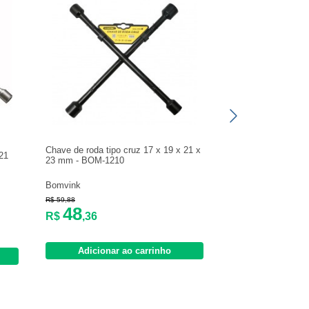
Chave de roda tipo cruz 17 x 19 x 21 x
 21
23 mm - BOM-1210
Bomvink
R$ 59,88
48
R$
,36
Adicionar ao carrinho