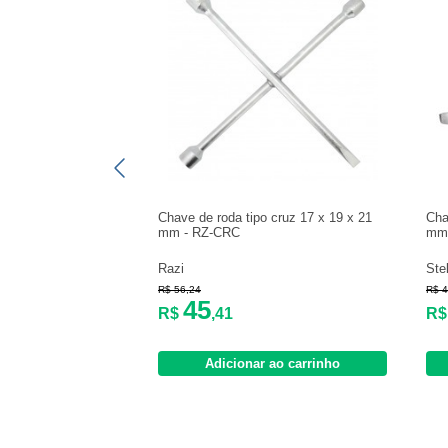
Chave de roda tipo cruz 17 x 19 x 21
Cha
mm - RZ-CRC
mm 
Razi
Ste
R$ 56,24
R$ 4
45
R$
,41
R
Adicionar ao carrinho