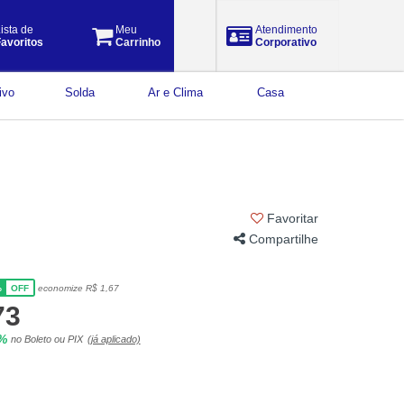
ista de
Meu
Atendimento
avoritos
Carrinho
Corporativo
ivo
Solda
Ar e Clima
Casa
Favoritar
Compartilhe
%
economize R$ 1,67
OFF
73
5%
no Boleto ou PIX
(já aplicado)