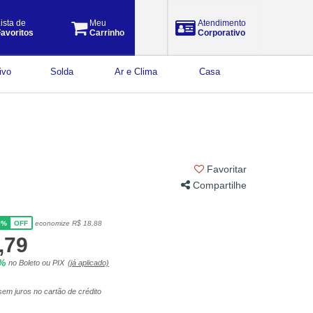
ista de
Meu
Atendimento
avoritos
Carrinho
Corporativo
ivo
Solda
Ar e Clima
Casa
Favoritar
Compartilhe
5%
economize R$ 18,88
OFF
,79
5%
no Boleto ou PIX
(já aplicado)
em juros no cartão de crédito