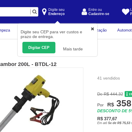
Digite seu
Entre ou
L
Endereço
Cadastre-se
F
Instrumentos de
mpeza
Construção Civil
Organização
Automot
Digite seu CEP para ver custos e
Medição
prazo de entrega.
Digitar CEP
Mais tarde
 tambor 200L - BTDL-12
41 vendidos
De R$ 444,32
1
358
R$
Por
DESCONTO DE 
R$ 377,67
Em até
5x de R$ 75,53
s