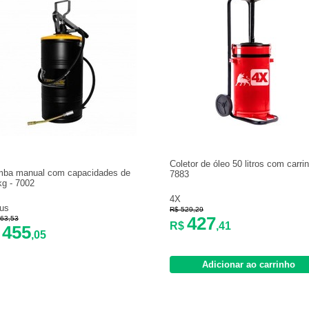
Coletor de óleo 50 litros com carrin
ba manual com capacidades de
7883
kg - 7002
4X
us
R$ 529,29
427
63,53
R$
,41
455
$
,05
Adicionar ao carrinho