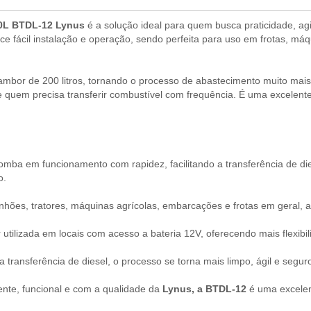
00L BTDL-12 Lynus
é a solução ideal para quem busca praticidade, ag
rece fácil instalação e operação, sendo perfeita para uso em frotas, 
ambor de 200 litros, tornando o processo de abastecimento muito mais
 de quem precisa transferir combustível com frequência. É uma excelent
bomba em funcionamento com rapidez, facilitando a transferência de d
o.
ões, tratores, máquinas agrícolas, embarcações e frotas em geral, at
tilizada em locais com acesso a bateria 12V, oferecendo mais flexibili
 transferência de diesel, o processo se torna mais limpo, ágil e segur
ente, funcional e com a qualidade da
Lynus, a BTDL-12
é uma excelen