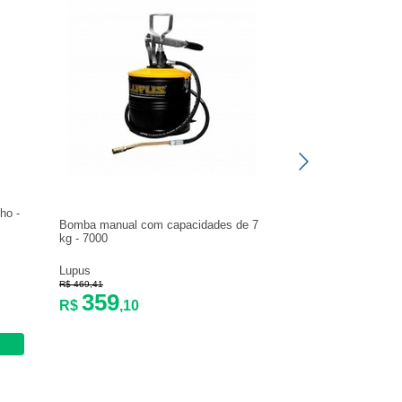
ho -
Bomba manual com capacidades de 7
kg - 7000
Lupus
R$ 469,41
359
R$
,10