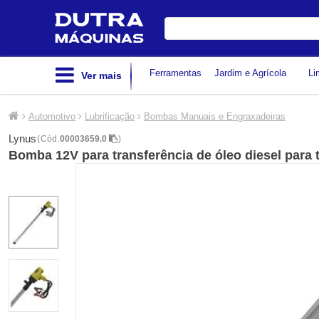
Digite
sua
busca
Ferramentas
Jardim e Agrícola
Li
Ver mais
Automotivo
Lubrificação
Bombas Manuais e Engraxadeiras
Lynus
(
Cód.
00003659.0
)
Bomba 12V para transferência de óleo diesel para