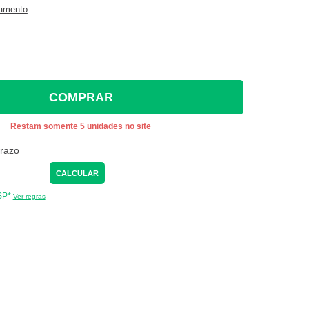
gamento
COMPRAR
Restam somente 5 unidades no site
prazo
CALCULAR
 SP*
Ver regras