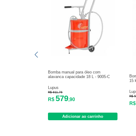
Bomba manual para óleo com
Bom
alavanca capacidade 18 L - 9005-C
15 
Lupus
Lup
R$ 811,76
579
R$ 5
R$
,90
R
Adicionar ao carrinho