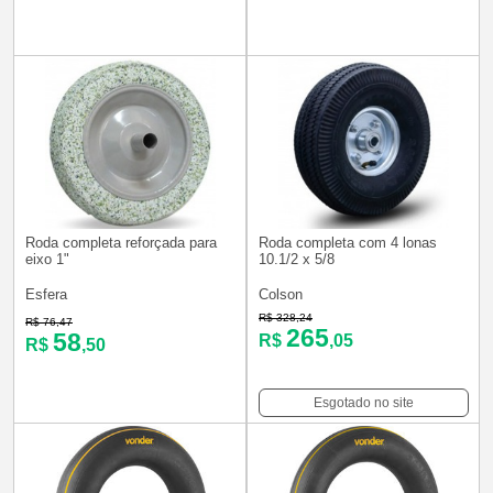
Roda completa reforçada para
Roda completa com 4 lonas
eixo 1"
10.1/2 x 5/8
Esfera
Colson
R$ 328,24
R$ 76,47
265
58
R$
,05
R$
,50
Esgotado no site