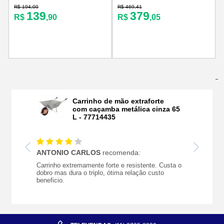
R$ 194,00
R$ 469,41
R
139
379
R$
,90
R$
,05
Últimas Avaliações
Carrinho de mão extraforte
com caçamba metálica cinza 65
L - 77714435
ANTONIO CARLOS
recomenda:
Carrinho extremamente forte e resistente. Custa o
dobro mas dura o triplo, ótima relação custo
beneficio.