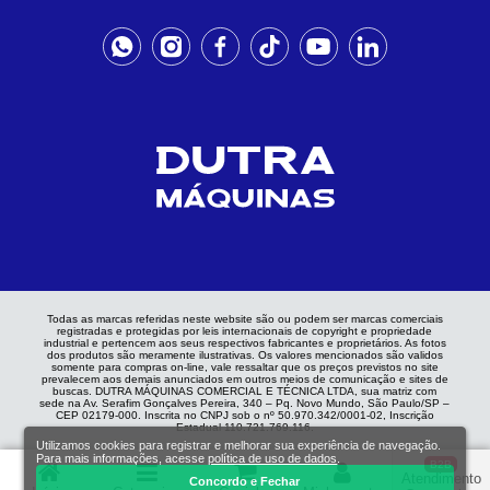
Todas as marcas referidas neste website são ou podem ser marcas comerciais
registradas e protegidas por leis internacionais de copyright e propriedade
industrial e pertencem aos seus respectivos fabricantes e proprietários. As fotos
dos produtos são meramente ilustrativas. Os valores mencionados são validos
somente para compras on-line, vale ressaltar que os preços previstos no site
prevalecem aos demais anunciados em outros meios de comunicação e sites de
buscas. DUTRA MÁQUINAS COMERCIAL E TÉCNICA LTDA, sua matriz com
sede na Av. Serafim Gonçalves Pereira, 340 – Pq. Novo Mundo, São Paulo/SP –
CEP 02179-000. Inscrita no CNPJ sob o nº 50.970.342/0001-02, Inscrição
Estadual 110.721.769.116.
Utilizamos cookies para registrar e melhorar sua experiência de navegação.
Para mais informações, acesse
política de uso de dados
.
B2B
Atendimento
Concordo e Fechar