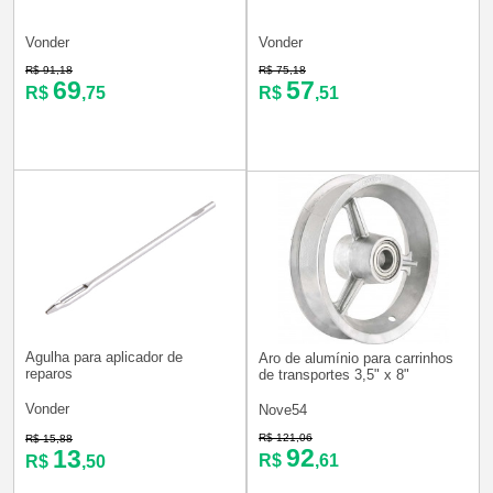
Vonder
Vonder
R$ 91,18
R$ 75,18
69
57
R$
,75
R$
,51
Agulha para aplicador de
Aro de alumínio para carrinhos
reparos
de transportes 3,5" x 8"
Vonder
Nove54
R$ 121,06
R$ 15,88
92
13
R$
,61
R$
,50