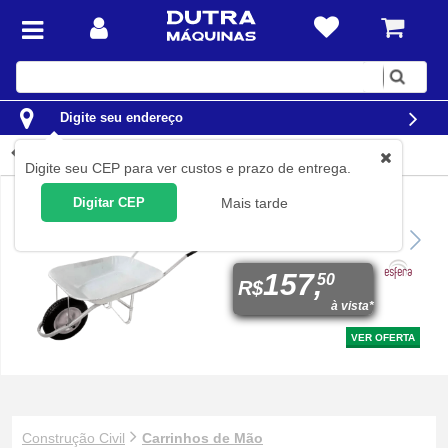
Digite
sua
busca
Digite seu endereço
Carrinhos de Mão
Digite seu CEP para ver custos e prazo de entrega.
Digitar CEP
Mais tarde
Carrinho de mão caçamba
galvanizada 45L Gordini
Export
157,
50
R$
à vista*
VER OFERTA
Construção Civil
Carrinhos de Mão