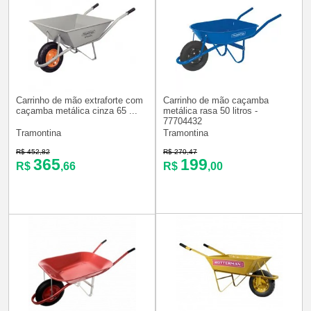
Carrinho de mão extraforte com
Carrinho de mão caçamba
caçamba metálica cinza 65 ...
metálica rasa 50 litros -
77704432
Tramontina
Tramontina
R$ 452,82
R$ 270,47
365
199
R$
,66
R$
,00