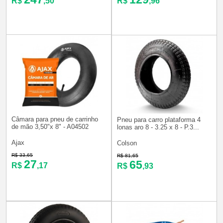
R$
,50
R$
,96
Câmara para pneu de carrinho
Pneu para carro plataforma 4
de mão 3,50"x 8" - A04502
lonas aro 8 - 3.25 x 8 - P.3...
Ajax
Colson
R$ 33,65
R$ 81,65
27
65
R$
,17
R$
,93