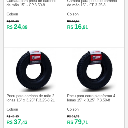
Câmara para pneu de carrinho
Câmara para pneu de carrinho
de mão 15" - CP.3.50-8
de mão 15" - CP.3.25-8
Colson
Colson
R$ 30,82
R$ 20,94
24
16
R$
,89
R$
,91
Pneu para carrinho de mão 2
Pneu para carro plataforma 4
lonas 15" x 3,25" P.3.25-8.2L
lonas 15" x 3,25" P.3.50-8
Colson
Colson
R$ 46,35
R$ 98,71
37
79
R$
,43
R$
,71