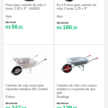
Pneu para carrinho de mão 2
Kit 4 Pneus para carrinho de
lonas 3,50"x 8" - A04501
mão 2 lonas 3,25 x 8"
Ajax
Ajax
R$ 70,35
R$ 230,60
56
186
R$
,81
R$
,20
Carrinho de mão extra forte
Carrinho de mão com chassi
caçamba metálica 60L Gordini
metálico e caçamba de aço
...
galv...
Esfera
Botafogo
R$ 323,53
R$ 160,94
247
129