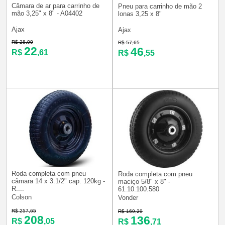
Câmara de ar para carrinho de
Pneu para carrinho de mão 2
mão 3,25" x 8" - A04402
lonas 3,25 x 8"
Ajax
Ajax
R$ 28,00
R$ 57,65
22
46
R$
,61
R$
,55
Roda completa com pneu
Roda completa com pneu
câmara 14 x 3.1/2" cap. 120kg -
maciço 5/8" x 8" -
R....
61.10.100.580
Colson
Vonder
R$ 257,65
R$ 169,29
208
136
R$
,05
R$
,71