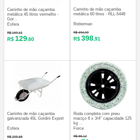
Carrinho de mão caçamba
Carrinho de mão caçamba
metálica 60 litros - RLL-5448
metálica 45 litros vermelho -
Gor...
Rotterman
Esfera
R$ 494,00
R$ 169,41
398
129
R$
,91
R$
,60
Carrinho de mão caçamba
Roda completa com pneu
galvanizada 45L Gordini Export
maciço 8 x 3/4" capacidade 125
kg ...
Esfera
Force
R$ 88,12
R$ 205,88