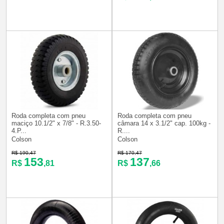
Roda completa com pneu
Roda completa com pneu
maciço 10.1/2" x 7/8" - R.3.50-
câmara 14 x 3.1/2" cap. 100kg -
4.P...
R....
Colson
Colson
R$ 190,47
R$ 170,47
153
137
R$
,81
R$
,66