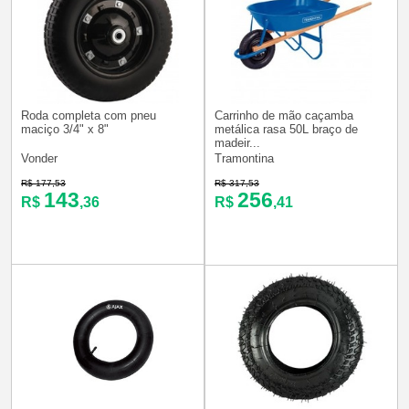
Roda completa com pneu
Carrinho de mão caçamba
maciço 3/4" x 8"
metálica rasa 50L braço de
madeir...
Vonder
Tramontina
R$ 177,53
R$ 317,53
143
256
R$
,36
R$
,41