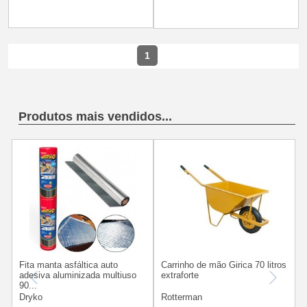
1
Produtos mais vendidos...
Fita manta asfáltica auto
Carrinho de mão Girica 70 litros
adesiva aluminizada multiuso
extraforte
v
90...
Dryko
Rotterman