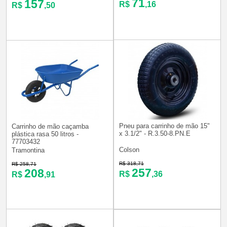
71
157
R$
,16
R$
,50
Pneu para carrinho de mão 15"
Carrinho de mão caçamba
x 3.1/2" - R.3.50-8.PN.E
plástica rasa 50 litros -
77703432
Colson
Tramontina
R$ 318,71
R$ 258,71
257
208
R$
,36
R$
,91