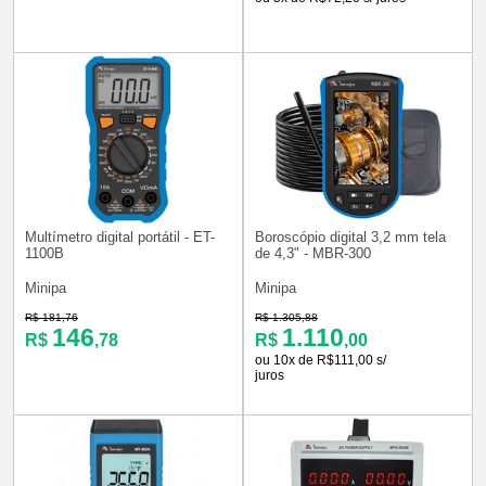
Multímetro digital portátil - ET-
Boroscópio digital 3,2 mm tela
1100B
de 4,3" - MBR-300
Minipa
Minipa
R$ 181,76
R$ 1.305,88
146
1.110
R$
,78
R$
,00
ou 10x de R$111,00 s/
juros