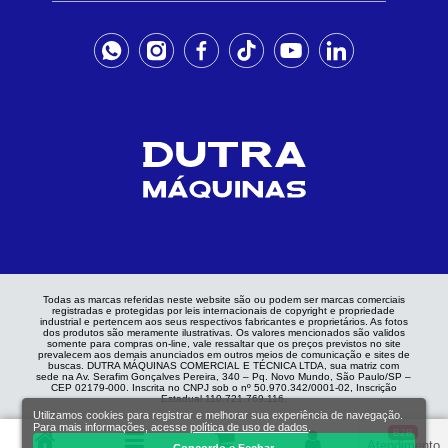
Todas as marcas referidas neste website são ou podem ser marcas comerciais
registradas e protegidas por leis internacionais de copyright e propriedade
industrial e pertencem aos seus respectivos fabricantes e proprietários. As fotos
dos produtos são meramente ilustrativas. Os valores mencionados são validos
somente para compras on-line, vale ressaltar que os preços previstos no site
prevalecem aos demais anunciados em outros meios de comunicação e sites de
buscas. DUTRA MÁQUINAS COMERCIAL E TÉCNICA LTDA, sua matriz com
sede na Av. Serafim Gonçalves Pereira, 340 – Pq. Novo Mundo, São Paulo/SP –
CEP 02179-000. Inscrita no CNPJ sob o nº 50.970.342/0001-02, Inscrição
Estadual 110.721.769.116.
Utilizamos cookies para registrar e melhorar sua experiência de navegação.
Para mais informações, acesse
política de uso de dados
.
B2B
Atendimento
Concordo e Fechar