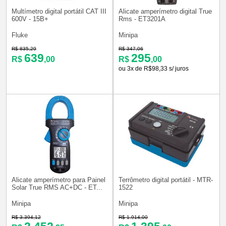
Multímetro digital portátil CAT III
Alicate amperímetro digital True
600V - 15B+
Rms - ET3201A
Fluke
Minipa
R$ 835,29
R$ 347,06
639
295
R$
,00
R$
,00
ou 3x de R$98,33 s/ juros
Alicate amperímetro para Painel
Terrômetro digital portátil - MTR-
Solar True RMS AC+DC - ET...
1522
Minipa
Minipa
R$ 3.394,12
R$ 1.914,00