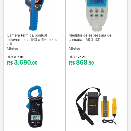
Câmera térmica pontual
Medidor de espessura de
infravermelha 640 x 480 pixels
camada - MCT-301
-10...
Minipa
Minipa
R$ 5.005,88
R$ 1.175,29
3.690
868
R$
,00
R$
,50