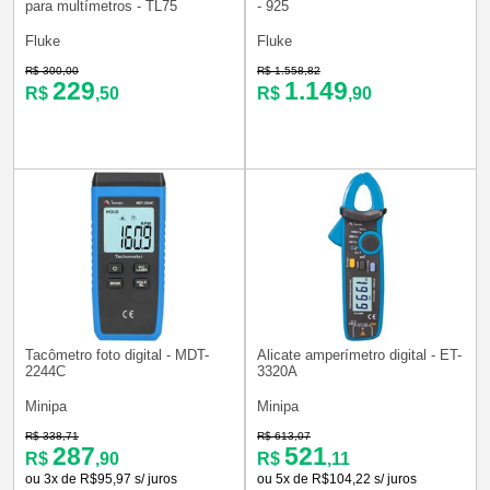
para multímetros - TL75
- 925
Fluke
Fluke
R$ 300,00
R$ 1.558,82
229
1.149
R$
,50
R$
,90
Tacômetro foto digital - MDT-
Alicate amperímetro digital - ET-
2244C
3320A
Minipa
Minipa
R$ 338,71
R$ 613,07
287
521
R$
,90
R$
,11
ou 3x de R$95,97 s/ juros
ou 5x de R$104,22 s/ juros