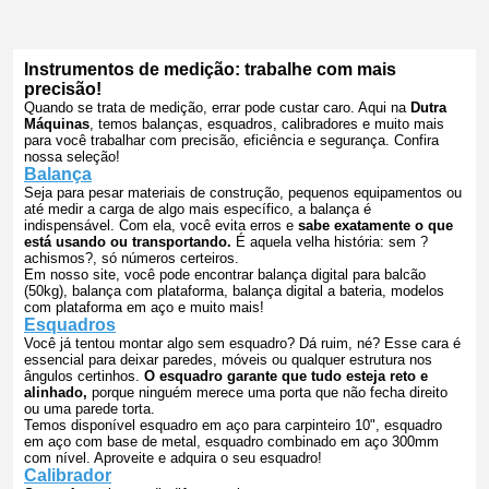
Instrumentos de medição: trabalhe com mais
precisão!
Quando se trata de medição, errar pode custar caro. Aqui na
Dutra
Máquinas
, temos balanças, esquadros, calibradores e muito mais
para você trabalhar com precisão, eficiência e segurança. Confira
nossa seleção!
Balança
Seja para pesar materiais de construção, pequenos equipamentos ou
até medir a carga de algo mais específico, a balança é
indispensável. Com ela, você evita erros e
sabe exatamente o que
está usando ou transportando.
É aquela velha história: sem ?
achismos?, só números certeiros.
Em nosso site, você pode encontrar balança digital para balcão
(50kg), balança com plataforma, balança digital a bateria, modelos
com plataforma em aço e muito mais!
Esquadros
Você já tentou montar algo sem esquadro? Dá ruim, né? Esse cara é
essencial para deixar paredes, móveis ou qualquer estrutura nos
ngulos certinhos.
O esquadro garante que tudo esteja reto e
alinhado,
porque ninguém merece uma porta que não fecha direito
ou uma parede torta.
Temos disponível esquadro em aço para carpinteiro 10", esquadro
em aço com base de metal, esquadro combinado em aço 300mm
com nível. Aproveite e adquira o seu esquadro!
Calibrador