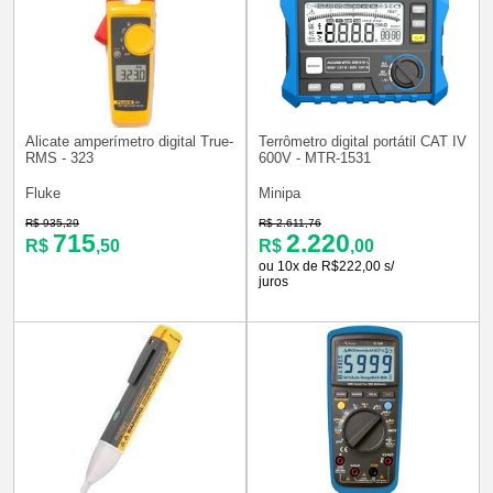
Alicate amperímetro digital True-
Terrômetro digital portátil CAT IV
RMS - 323
600V - MTR-1531
Fluke
Minipa
R$ 935,29
R$ 2.611,76
715
2.220
R$
,50
R$
,00
ou 10x de R$222,00 s/
juros