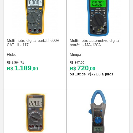
Multímetro digital portátil 600V
Multímetro automotivo digital
CAT III - 117
portátil - MA-120A
Fluke
Minipa
R$ 1.564,71
R$ 847,06
1.189
720
R$
,00
R$
,00
ou 10x de R$72,00 s/ juros