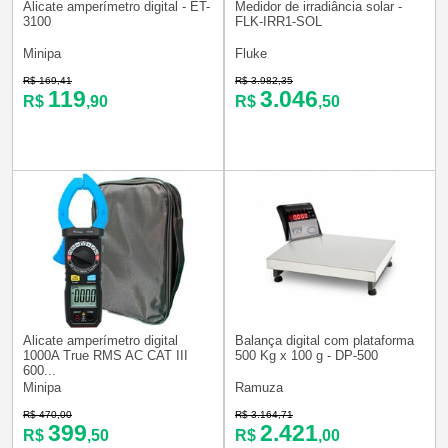
Alicate amperímetro digital - ET-
Medidor de irradiância solar -
3100
FLK-IRR1-SOL
Minipa
Fluke
R$ 169,41
R$ 3.982,35
119
3.046
R$
,90
R$
,50
Alicate amperímetro digital
Balança digital com plataforma
1000A True RMS AC CAT III
500 Kg x 100 g - DP-500
600...
Minipa
Ramuza
R$ 470,00
R$ 3.164,71
399
2.421
R$
,50
R$
,00