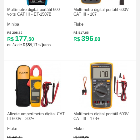
Multímetro digital portátil 600
Multímetro digital portátil 600V
volts CAT III - ET-1507B
CAT III - 107
Minipa
Fluke
R$ 208,82
R$ 517,65
177
396
R$
,50
R$
,00
ou 3x de R$59,17 s/ juros
Alicate amperímetro digital CAT
Multímetro digital portátil 600V
III 600V - 302+
CAT III - 17B+
Fluke
Fluke
R$ 441,18
R$ 988,24