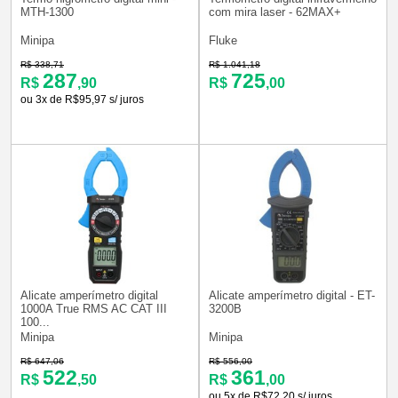
MTH-1300
com mira laser - 62MAX+
Minipa
Fluke
R$ 338,71
R$ 1.041,18
287
725
R$
,90
R$
,00
ou 3x de R$95,97 s/ juros
Alicate amperímetro digital
Alicate amperímetro digital - ET-
1000A True RMS AC CAT III
3200B
100...
Minipa
Minipa
R$ 647,06
R$ 556,00
522
361
R$
,50
R$
,00
ou 5x de R$72,20 s/ juros