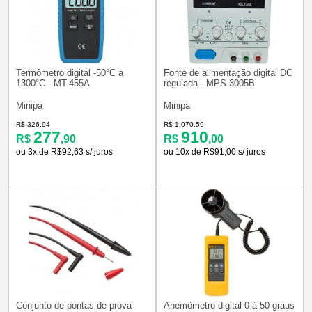
Termômetro digital -50°C a
Fonte de alimentação digital DC
1300°C - MT-455A
regulada - MPS-3005B
Minipa
Minipa
R$ 326,94
R$ 1.070,59
277
910
R$
,90
R$
,00
ou 3x de R$92,63 s/ juros
ou 10x de R$91,00 s/ juros
Conjunto de pontas de prova
Anemômetro digital 0 à 50 graus