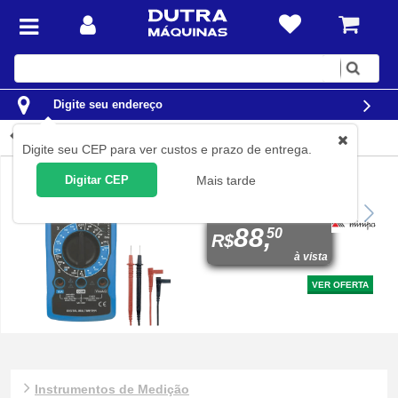
Digite
sua
busca
Digite seu endereço
Instrumentos de Medi...
Digite seu CEP para ver custos e prazo de entrega.
Digitar CEP
Mais tarde
Multímetro digital portátil
CAT I 600V - ET-1002
88,
50
R$
à vista
VER OFERTA
Instrumentos de Medição