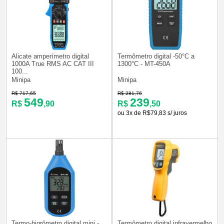
Alicate amperímetro digital
Termômetro digital -50°C a
1000A True RMS AC CAT III
1300°C - MT-450A
100...
Minipa
Minipa
R$ 717,65
R$ 281,76
549
239
R$
,90
R$
,50
ou 3x de R$79,83 s/ juros
Termo-higrômetro digital mini -
Termômetro digital infravermelho