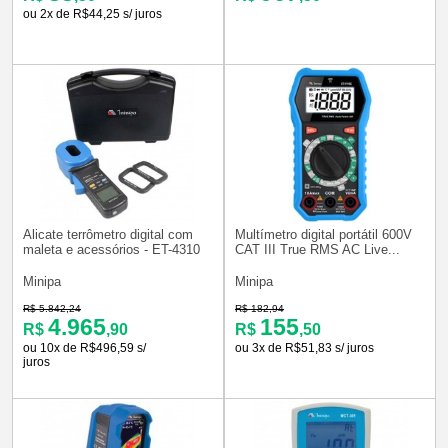
ou 2x de R$44,25 s/ juros
Alicate terrômetro digital com
Multímetro digital portátil 600V
maleta e acessórios - ET-4310
CAT III True RMS AC Live...
Minipa
Minipa
R$ 5.842,24
R$ 182,94
4.965
155
R$
,90
R$
,50
ou 10x de R$496,59 s/
ou 3x de R$51,83 s/ juros
juros