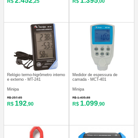
2.452
1.395
R$
,25
R$
,00
Relógio termo-higrômetro interno
Medidor de espessura de
e externo - MT-241
camada - MCT-401
Minipa
Minipa
R$ 257,65
R$ 1.405,88
192
1.099
R$
,90
R$
,90