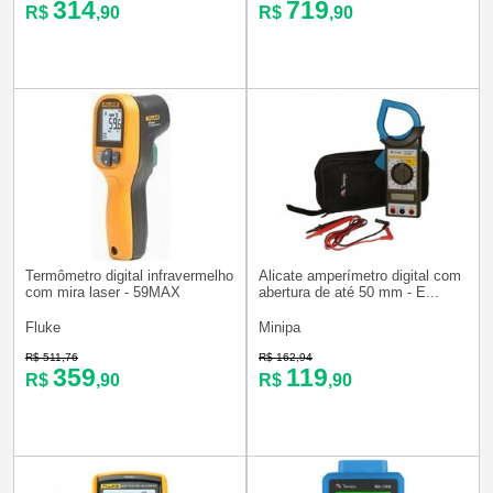
314
719
R$
,90
R$
,90
Termômetro digital infravermelho
Alicate amperímetro digital com
com mira laser - 59MAX
abertura de até 50 mm - E...
Fluke
Minipa
R$ 511,76
R$ 162,94
359
119
R$
,90
R$
,90