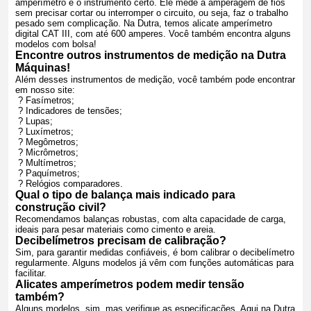
amperímetro é o instrumento certo. Ele mede a amperagem de fios
sem precisar cortar ou interromper o circuito, ou seja, faz o trabalho
pesado sem complicação. Na Dutra, temos alicate amperímetro
digital CAT III, com até 600 amperes. Você também encontra alguns
modelos com bolsa!
Encontre outros instrumentos de medição na Dutra
Máquinas!
Além desses instrumentos de medição, você também pode encontrar
em nosso site:
? Fasímetros;
? Indicadores de tensões;
? Lupas;
? Luxímetros;
? Megômetros;
? Micrômetros;
? Multímetros;
? Paquímetros;
? Relógios comparadores.
Qual o tipo de balança mais indicado para
construção civil?
Recomendamos balanças robustas, com alta capacidade de carga,
ideais para pesar materiais como cimento e areia.
Decibelímetros precisam de calibração?
Sim, para garantir medidas confiáveis, é bom calibrar o decibelímetro
regularmente. Alguns modelos já vêm com funções automáticas para
facilitar.
Alicates amperímetros podem medir tensão
também?
Alguns modelos, sim, mas verifique as especificações. Aqui na Dutra