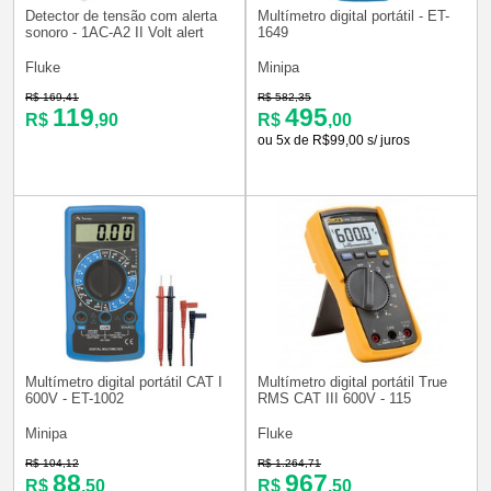
Detector de tensão com alerta
Multímetro digital portátil - ET-
sonoro - 1AC-A2 II Volt alert
1649
Fluke
Minipa
R$ 169,41
R$ 582,35
119
495
R$
,90
R$
,00
ou 5x de R$99,00 s/ juros
Multímetro digital portátil CAT I
Multímetro digital portátil True
600V - ET-1002
RMS CAT III 600V - 115
Minipa
Fluke
R$ 104,12
R$ 1.264,71
88
967
R$
,50
R$
,50