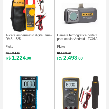
Alicate amperímetro digital True-
Câmera termográfica portátil
RMS - 325
para celular Android - TC01A
Fluke
Fluke
R$ 1.694,12
R$ 3.258,82
1.224
2.493
R$
,00
R$
,00