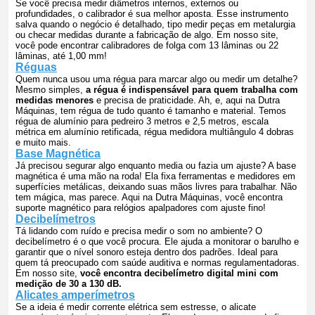
Se você precisa medir diâmetros internos, externos ou
profundidades, o calibrador é sua melhor aposta. Esse instrumento
salva quando o negócio é detalhado, tipo medir peças em metalurgia
ou checar medidas durante a fabricação de algo. Em nosso site,
você pode encontrar calibradores de folga com 13 lâminas ou 22
lâminas, até 1,00 mm!
Réguas
Quem nunca usou uma régua para marcar algo ou medir um detalhe?
Mesmo simples,
a régua é indispensável para quem trabalha com
medidas menores
e precisa de praticidade. Ah, e, aqui na Dutra
Máquinas, tem régua de tudo quanto é tamanho e material. Temos
régua de alumínio para pedreiro 3 metros e 2,5 metros, escala
métrica em alumínio retificada, régua medidora multiângulo 4 dobras
e muito mais.
Base Magnética
Já precisou segurar algo enquanto media ou fazia um ajuste? A base
magnética é uma mão na roda! Ela fixa ferramentas e medidores em
superfícies metálicas, deixando suas mãos livres para trabalhar. Não
tem mágica, mas parece. Aqui na Dutra Máquinas, você encontra
suporte magnético para relógios apalpadores com ajuste fino!
Decibelímetros
Tá lidando com ruído e precisa medir o som no ambiente? O
decibelímetro é o que você procura. Ele ajuda a monitorar o barulho e
garantir que o nível sonoro esteja dentro dos padrões. Ideal para
quem tá preocupado com saúde auditiva e normas regulamentadoras.
Em nosso site,
você encontra decibelímetro digital mini com
medição de 30 a 130 dB.
Alicates amperímetros
Se a ideia é medir corrente elétrica sem estresse, o alicate