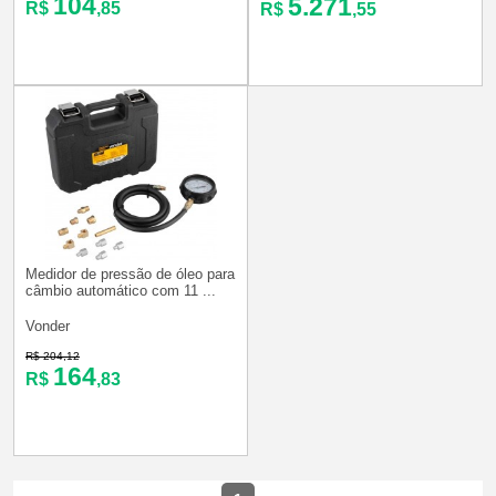
104
5.271
R$
,85
R$
,55
Medidor de pressão de óleo para
câmbio automático com 11 ...
Vonder
R$ 204,12
164
R$
,83