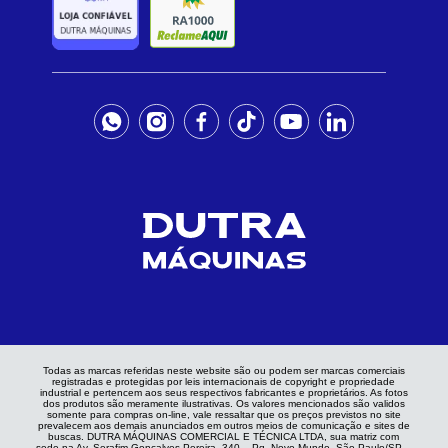
Todas as marcas referidas neste website são ou podem ser marcas comerciais
registradas e protegidas por leis internacionais de copyright e propriedade
industrial e pertencem aos seus respectivos fabricantes e proprietários. As fotos
dos produtos são meramente ilustrativas. Os valores mencionados são validos
somente para compras on-line, vale ressaltar que os preços previstos no site
prevalecem aos demais anunciados em outros meios de comunicação e sites de
buscas. DUTRA MÁQUINAS COMERCIAL E TÉCNICA LTDA, sua matriz com
sede na Av. Serafim Gonçalves Pereira, 340 – Pq. Novo Mundo, São Paulo/SP –