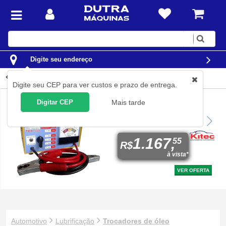
Digite
sua
busca
Digite seu endereço
Trocadores de óleo
Digite seu CEP para ver custos e prazo de entrega.
Digitar CEP
Mais tarde
Testador de bateria e
sistema de carga 36 a 250
A/h - TBK500
1.167,
55
R$
à vista*
VER OFERTA
Automotivo
Lubrificação
Trocadores de óleo