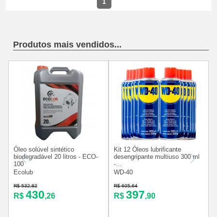
1
Produtos mais vendidos...
Óleo solúvel sintético
Kit 12 Óleos lubrificante
K
biodegradável 20 litros - ECO-
desengripante multiuso 300 ml
100
-...
-
Ecolub
WD-40
R$ 532,82
R$ 605,64
R
430
397
R$
,26
R$
,90