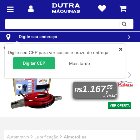
Digite
sua
busca
Digite seu endereço
Almotolias
Digite seu CEP para ver custos e prazo de entrega.
Digitar CEP
Mais tarde
Testador de bateria e
sistema de carga 36 a 250
A/h - TBK500
1.167,
55
R$
à vista*
VER OFERTA
Automotivo
Lubrificação
Almotolias