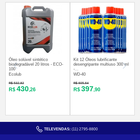
Óleo solúvel sintético
Kit 12 Óleos lubrificante
K
biodegradável 20 litros - ECO-
desengripante multiuso 300 ml
100
-...
-
Ecolub
WD-40
R$ 532,82
R$ 605,64
R
430
397
R$
,26
R$
,90
TELEVENDAS:
(11) 2795-8800