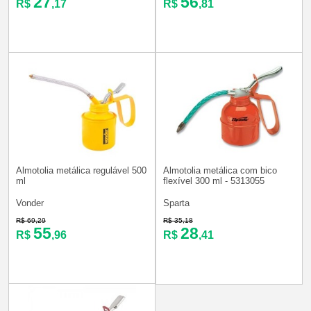
27
56
R$
,17
R$
,81
Almotolia metálica regulável 500
Almotolia metálica com bico
ml
flexível 300 ml - 5313055
Vonder
Sparta
R$ 69,29
R$ 35,18
55
28
R$
,96
R$
,41