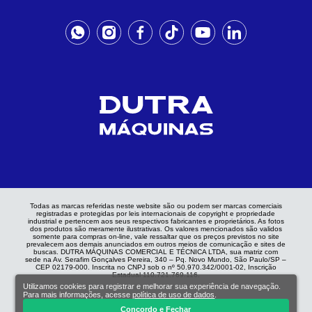
Todas as marcas referidas neste website são ou podem ser marcas comerciais
registradas e protegidas por leis internacionais de copyright e propriedade
industrial e pertencem aos seus respectivos fabricantes e proprietários. As fotos
dos produtos são meramente ilustrativas. Os valores mencionados são validos
somente para compras on-line, vale ressaltar que os preços previstos no site
prevalecem aos demais anunciados em outros meios de comunicação e sites de
buscas. DUTRA MÁQUINAS COMERCIAL E TÉCNICA LTDA, sua matriz com
sede na Av. Serafim Gonçalves Pereira, 340 – Pq. Novo Mundo, São Paulo/SP –
CEP 02179-000. Inscrita no CNPJ sob o nº 50.970.342/0001-02, Inscrição
Estadual 110.721.769.116.
Utilizamos cookies para registrar e melhorar sua experiência de navegação.
Para mais informações, acesse
política de uso de dados
.
Concordo e Fechar