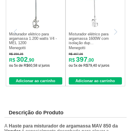
M
Misturador elétrico para
Misturador elétrico para
a
argamassa 1.200 watts V4 -
argamassa 1600W com
MEL 1200
isolação dup...
C
Menegotti
Menegotti
R
R$ 356,35
R$ 467,06
302
397
R$
,90
R$
,00
ou 5x de R$60,58 s/ juros
ou 5x de R$79,40 s/ juros
Adicionar ao carrinho
Adicionar ao carrinho
Descrição do Produto
A
Haste para misturador de argamassa MAV 850 da