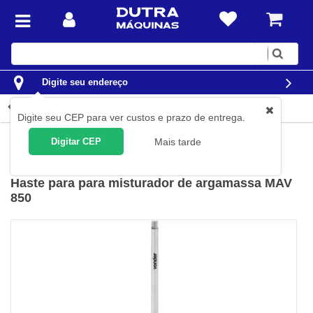
Digite
sua
busca
Digite seu endereço
Detalhes do produto
Digite seu CEP para ver custos e prazo de entrega.
Ferramentas
Ferramentas Elétricas
Misturadores Elétricos
Digitar CEP
Mais tarde
Vonder
(
Cód.
93.21.600.120
)
Haste para para misturador de argamassa MAV
850