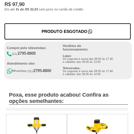
R$ 97,90
Em até
3x de R$ 32,63
sem juros no cartão de crédito
PRODUTO ESGOTADO
Horários de
Compre pelo televendas:
funcionamento:
2795-8800
(11)
Lojas:
De segunda à sexta das 08:00 às 17:48
e sábados das 09:00 às 13:00
Atendimento site:
Televendas:
2795-8800
WhatsApp:
(11)
De segunda à sexta das 08:00 às 17:48
e sábados das 09:00 às 14:00
Poxa, esse produto acabou! Confira as
opções semelhantes: