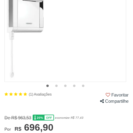
(1) Avaliações
Favoritar
Compartilhe
De R$ 963,53
20%
economize R$ 77,43
OFF
696,90
R$
Por