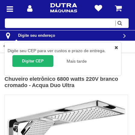
Digite
sua
busca
Digite seu endereço
Detalhes do produto
Digite seu CEP para ver custos e prazo de entrega.
Casa
Chuveiros e Torneiras Elétricas
Digitar CEP
Mais tarde
Lorenzetti
(
Cód.
7510102
)
Chuveiro eletrônico 6800 watts 220V branco
cromado - Acqua Duo Ultra