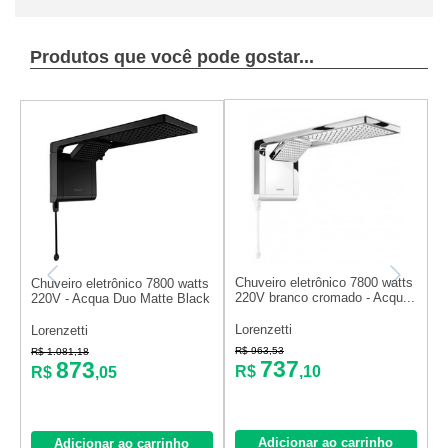
Produtos que você pode gostar...
Chuveiro eletrônico 7800 watts
C
Chuveiro eletrônico 7800 watts
220V branco cromado - Acqu...
2
220V - Acqua Duo Matte Black
Lorenzetti
L
Lorenzetti
R$ 963,53
R
R$ 1.081,18
737
873
R$
,10
R$
,05
Adicionar ao carrinho
Adicionar ao carrinho