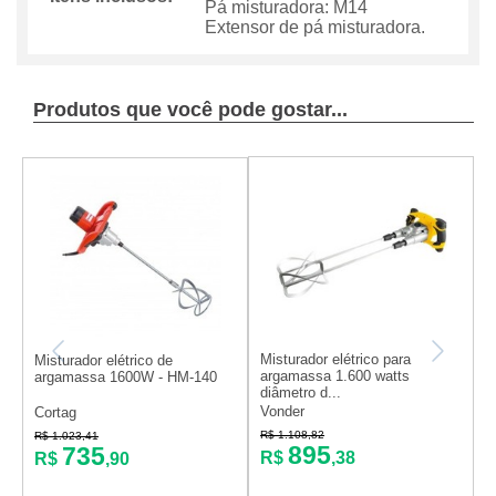
Pá misturadora: M14
Extensor de pá misturadora.
Produtos que você pode gostar...
Misturador elétrico para
Misturador elétrico de
M
argamassa 1.600 watts
argamassa 1600W - HM-140
a
diâmetro d...
S
Vonder
Cortag
S
R$ 1.108,82
R$ 1.023,41
R
895
735
R$
,38
R$
,90