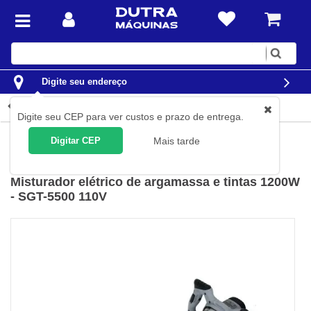
Digite
sua
busca
Digite seu endereço
Detalhes do produto
Digite seu CEP para ver custos e prazo de entrega.
Ferramentas
Ferramentas Elétricas
Misturadores Elétricos
Digitar CEP
Mais tarde
Sigma
(
Cód.
SGT-5500-110V
)
Misturador elétrico de argamassa e tintas 1200W
- SGT-5500 110V