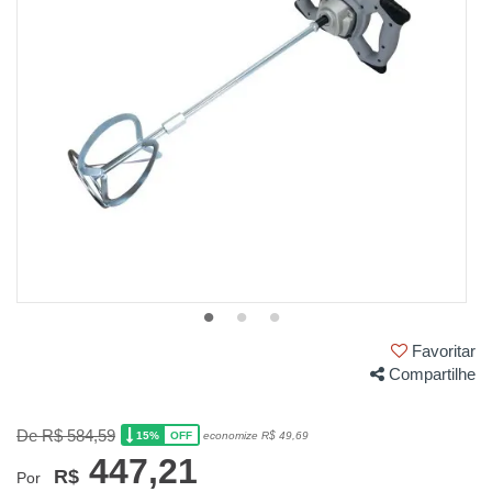
Favoritar
Compartilhe
De R$ 584,59
15%
economize R$ 49,69
OFF
447,21
R$
Por