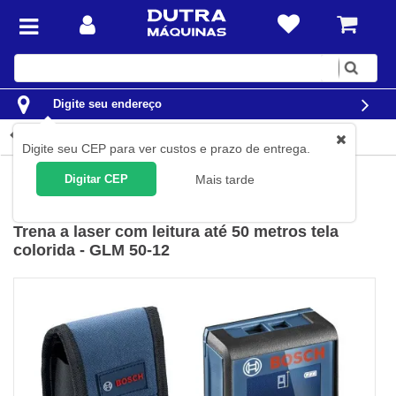
Digite
sua
busca
Digite seu endereço
Detalhes do produto
Digite seu CEP para ver custos e prazo de entrega.
Construção Civil
Níveis e Trenas
Trenas a laser
Digitar CEP
Mais tarde
Bosch
(
Cód.
0601072RG0
)
Trena a laser com leitura até 50 metros tela
colorida - GLM 50-12