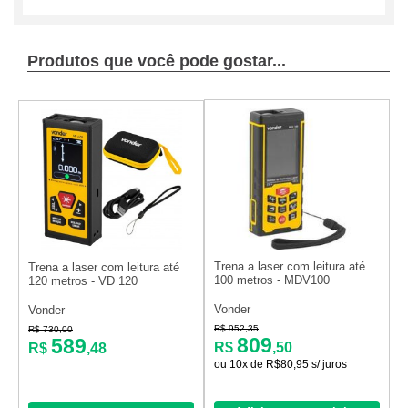
Produtos que você pode gostar...
Trena a laser com leitura até
Trena a laser com leitura até
100 metros - MDV100
120 metros - VD 120
Vonder
Vonder
R$ 952,35
R$ 730,00
809
589
R$
,50
R$
,48
ou 10x de R$80,95 s/ juros