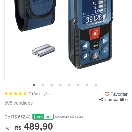
(1) Avaliações
Favoritar
Compartilhe
598 vendidos
De R$ 662,41
18%
economize R$ 54,43
OFF
489,90
R$
Por