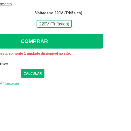
gamento
Voltagem: 220V (Trifásico)
220V (Trifásico)
COMPRAR
esta somente 1 unidade disponível no site.
prazo
CALCULAR
 SP*
Ver regras