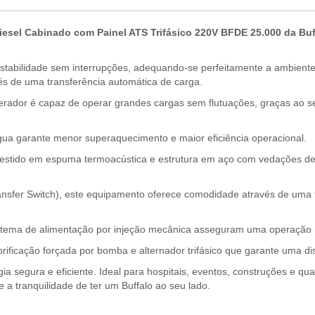
iesel Cabinado com Painel ATS Trifásico 220V BFDE 25.000 da Buf
stabilidade sem interrupções, adequando-se perfeitamente a ambiente
s de uma transferência automática de carga.
erador é capaz de operar grandes cargas sem flutuações, graças a
água garante menor superaquecimento e maior eficiência operacional.
estido em espuma termoacústica e estrutura em aço com vedações de 
fer Switch), este equipamento oferece comodidade através de uma tra
stema de alimentação por injeção mecânica asseguram uma operação 
rificação forçada por bomba e alternador trifásico que garante uma dis
gia segura e eficiente. Ideal para hospitais, eventos, construções e q
 a tranquilidade de ter um Buffalo ao seu lado.