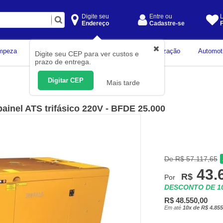
Digite seu
Entre ou
L
Endereço
Cadastre-se
F
Instrumentos de
mpeza
Construção Civil
Organização
Automot
Digite seu CEP para ver custos e
Medição
prazo de entrega.
Digitar CEP
Mais tarde
ainel ATS trifásico 220V - BFDE 25.000
De R$ 57.117,65
43.
R$
Por
DESCONTO DE 
R$ 48.550,00
Em até
10x de R$ 4.855