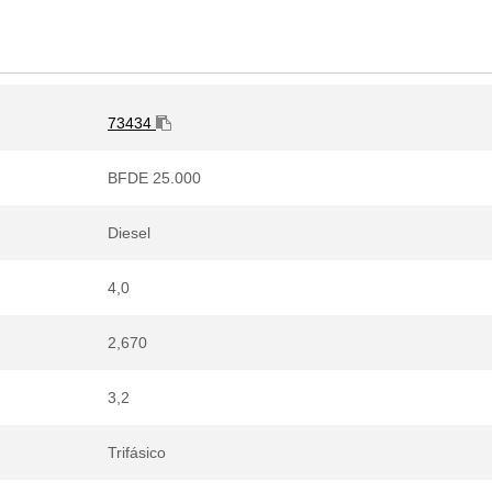
73434
BFDE 25.000
Diesel
4,0
2,670
3,2
Trifásico