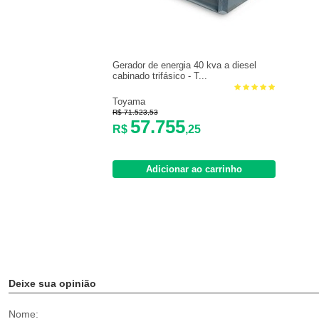
Gerador de energia 40 kva a diesel
cabinado trifásico - T...
Toyama
R$ 71.523,53
57.755
R$
,25
Adicionar ao carrinho
Deixe sua opinião
Nome: