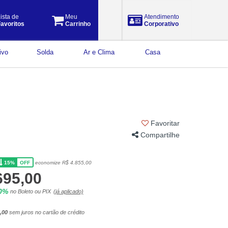
ista de
Meu
Atendimento
avoritos
Carrinho
Corporativo
ivo
Solda
Ar e Clima
Casa
Favoritar
Compartilhe
15%
economize R$ 4.855,00
OFF
695,00
10%
no Boleto ou PIX
(já aplicado)
,00
sem juros no cartão de crédito