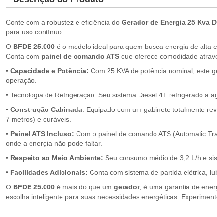
Conte com a robustez e eficiência do
Gerador de Energia 25 Kva D
para uso contínuo.
O
BFDE 25.000
é o modelo ideal para quem busca energia de alta e
Conta com
painel de comando ATS
que oferece comodidade atravé
• Capacidade e Potência:
Com 25 KVA de potência nominal, este g
operação.
• Tecnologia de Refrigeração: Seu sistema Diesel 4T refrigerado a 
• Construção Cabinada
: Equipado com um gabinete totalmente rev
7 metros) e duráveis.
• Painel ATS Incluso:
Com o painel de comando ATS (Automatic Trans
onde a energia não pode faltar.
•
Respeito ao Meio Ambiente:
Seu consumo médio de 3,2 L/h e si
• Facilidades Adicionais:
Conta com sistema de partida elétrica, lub
O
BFDE 25.000
é mais do que um
gerador
; é uma garantia de ener
escolha inteligente para suas necessidades energéticas. Experimente