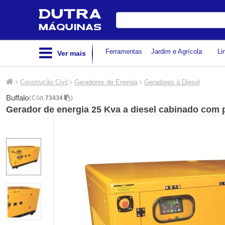
Digite
sua
busca
Ferramentas
Jardim e Agrícola
Li
Ver mais
Construção Civil
Geradores de Energia
Geradores à Diesel
Buffalo
(
Cód.
73434
)
Gerador de energia 25 Kva a diesel cabinado com p