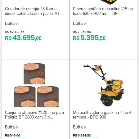
Gerador de energia 25 Kva a
Placa vibratória a gasolina 7,5 hp
diesel cabinado com painel AT...
base 620 x 450 mm - BF...
Buffalo
Buffalo
R$ 57.117,65
R$ 7.052,94
43.695
5.395
R$
,00
R$
,50
Conjunto abrasivo #120 fino para
Motocultivador a gasolina 7 hp 4
Politriz BF 2800 com 3 p...
tempos - BFG 900
Buffalo
Buffalo
R$ 547,06
R$ 5.223,53