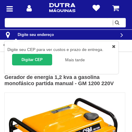
Digite
sua
busca
Digite seu endereço
Detalhes do produto
Digite seu CEP para ver custos e prazo de entrega.
Construção Civil
Geradores de Energia
Geradores à Diesel
Digitar CEP
Mais tarde
CSM
(
Cód.
40144401
)
Gerador de energia 1,2 kva a gasolina
monofásico partida manual - GM 1200 220V