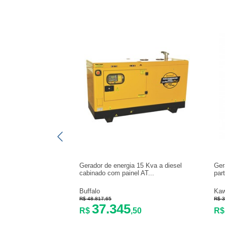
Gerador de energia 15 Kva a diesel
Ger
cabinado com painel AT...
part
Buffalo
Ka
R$ 48.817,65
R$ 3
37.345
R$
,50
R