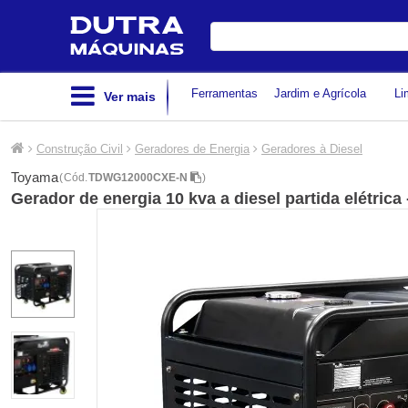
Digite
sua
busca
Ferramentas
Jardim e Agrícola
Li
Ver mais
Construção Civil
Geradores de Energia
Geradores à Diesel
Toyama
(
Cód.
TDWG12000CXE-N
)
Gerador de energia 10 kva a diesel partida elétr