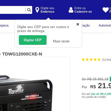
Digite seu
Entre ou
L
Endereço
Cadastre-se
F
Instrumentos de
mpeza
Construção Civil
Organização
Automot
Digite seu CEP para ver custos e
Medição
prazo de entrega.
Digitar CEP
Mais tarde
ica - TDWG12000CXE-N
(1) Av
De R$ 25.881,18
21.
R$
Por
Em até
10x de R$ 2.199
no cartão de crédito