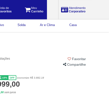
ista de
Meu
Atendimento
avoritos
Carrinho
Corporativo
ivo
Solda
Ar e Clima
Casa
aliações
Favoritar
Compartilhe
15%
economize R$ 3.882,18
OFF
999,00
,90
sem juros