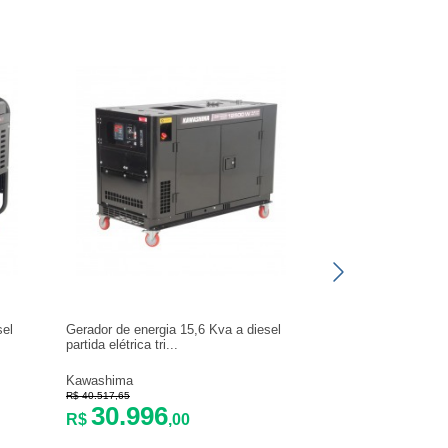
sel
Gerador de energia 15,6 Kva a diesel
partida elétrica tri...
Kawashima
R$ 40.517,65
30.996
R$
,00