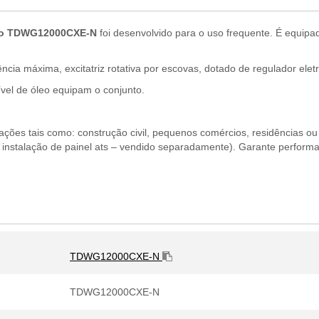
ásico TDWG12000CXE-N
foi desenvolvido para o uso frequente. É equipa
ncia máxima, excitatriz rotativa por escovas, dotado de regulador ele
ível de óleo equipam o conjunto.
ações tais como: construção civil, pequenos comércios, residências o
nstalação de painel ats – vendido separadamente). Garante performanc
TDWG12000CXE-N
TDWG12000CXE-N