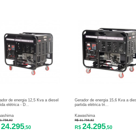
ador de energia 12,5 Kva a diesel
Gerador de energia 15,6 Kva a die
ida elétrica - D...
partida elétrica tri...
washima
Kawashima
1.758,82
R$ 31.758,82
24.295
24.295
$
,50
R$
,50