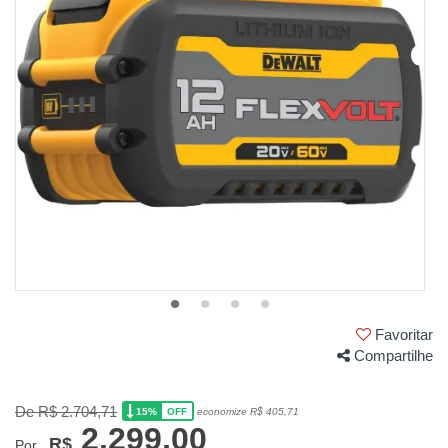
Favoritar
Compartilhe
De R$ 2.704,71
15%
economize R$ 405,71
OFF
2.299,00
R$
Por