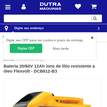
Digite
sua
busca
Digite seu endereço
Detalhes do produto
Digite seu CEP para ver custos e prazo de entrega.
Ferramentas
Ferramentas a Bateria
Acessórios para
Digitar CEP
Mais tarde
Ferramentas a Bateria
Carregadores e Baterias
Dewalt
(
Cód.
DCB612-B3
)
Bateria 20/60V 12Ah ions de lítio resistente a
óleo Flexvolt - DCB612-B3