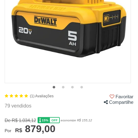
(1) Avaliações
Favoritar
Compartilhe
79 vendidos
De R$ 1.034,12
15%
economize R$ 155,12
OFF
879,00
R$
Por