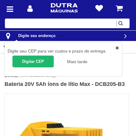
Digite
sua
busca
Digite seu endereço
Detalhes do produto
Digite seu CEP para ver custos e prazo de entrega.
Ferramentas
Ferramentas a Bateria
Acessórios para
Digitar CEP
Mais tarde
Ferramentas a Bateria
Carregadores e Baterias
Dewalt
(
Cód.
DCB205-B3
)
Bateria 20V 5Ah íons de lítio Max - DCB205-B3