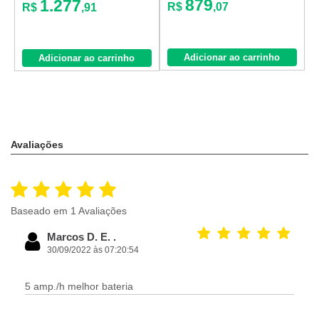
879
1.277
R$
,07
R$
,91
o
j
Adicionar ao carrinho
Adicionar ao carrinho
Avaliações
Baseado em 1 Avaliações
Marcos D. E. .
30/09/2022 às 07:20:54
5 amp./h melhor bateria