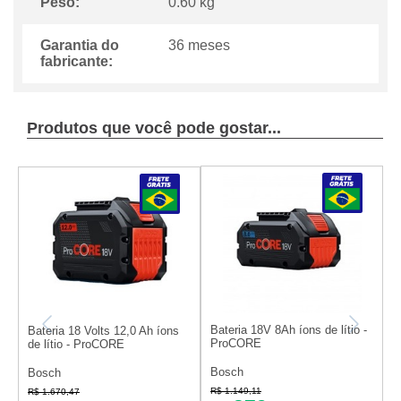
Peso:
0.60 kg
Garantia do
36 meses
fabricante:
Produtos que você pode gostar...
Bateria 18V 8Ah íons de lítio -
B
Bateria 18 Volts 12,0 Ah íons
ProCORE
l
de lítio - ProCORE
Bosch
D
Bosch
R$ 1.149,11
R
R$ 1.670,47