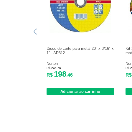
Disco de corte para metal 20" x 3/16" x
Kit
1" - AR312
mate
Norton
Nor
R$ 245,76
R$ 2
198
R$
,46
R
Adicionar ao carrinho