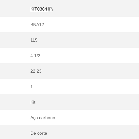
KIT0364
BNA12
115
4.1/2
22,23
1
Kit
Aço carbono
De corte