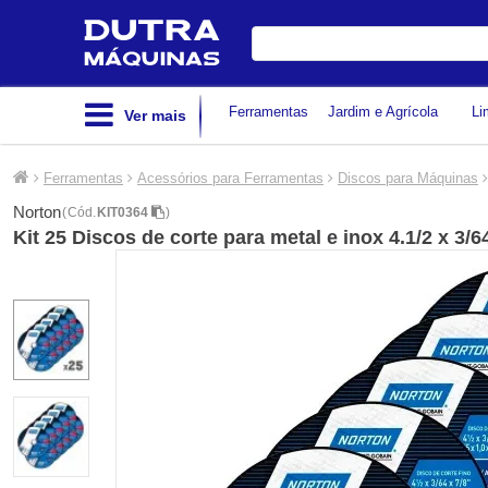
Digite
sua
busca
Ferramentas
Jardim e Agrícola
Li
Ver mais
Ferramentas
Acessórios para Ferramentas
Discos para Máquinas
Norton
(
Cód.
KIT0364
)
Kit 25 Discos de corte para metal e inox 4.1/2 x 3/6