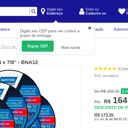
Digite seu
Entre ou
L
Endereço
Cadastre-se
F
Instrumentos de
mpeza
Construção Civil
Organização
Automot
Digite seu CEP para ver custos e
Medição
prazo de entrega.
Digitar CEP
Disco de Corte
Mais tarde
4 x 7/8" - BNA12
(1) Av
942 vendidos
De R$ 203,75
1
164
R$
Por
DESCONTO DE 
R$ 173,25
Em até
3x de R$ 57,75
s