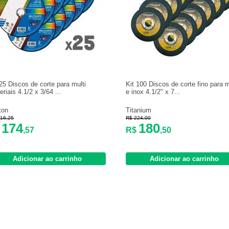
 25 Discos de corte para multi
Kit 100 Discos de corte fino para 
riais 4.1/2 x 3/64 ...
e inox 4.1/2" x 7...
ton
Titanium
16,25
R$ 224,00
174
180
$
,57
R$
,50
Adicionar ao carrinho
Adicionar ao carrinho