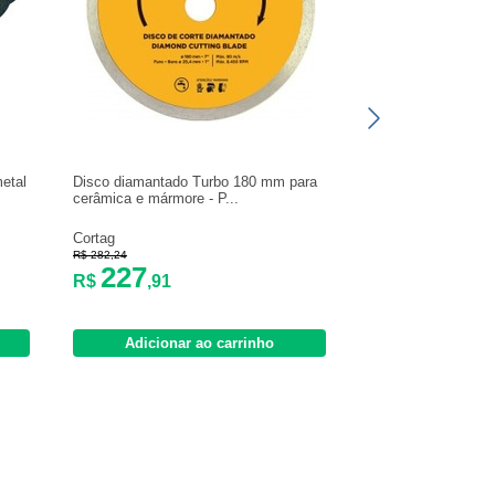
metal
Disco diamantado Turbo 180 mm para
cerâmica e mármore - P...
Cortag
R$ 282,24
227
R$
,91
Adicionar ao carrinho