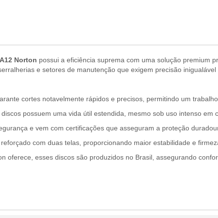
BNA12 Norton
possui a eficiência suprema com uma solução premium pr
s, serralherias e setores de manutenção que exigem precisão inigualáve
ante cortes notavelmente rápidos e precisos, permitindo um trabalho m
s discos possuem uma vida útil estendida, mesmo sob uso intenso em 
gurança e vem com certificações que asseguram a proteção duradoura
 reforçado com duas telas, proporcionando maior estabilidade e firmez
n oferece, esses discos são produzidos no Brasil, assegurando confo