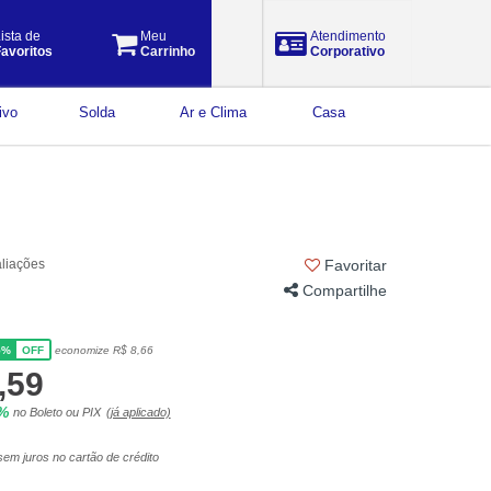
ista de
Meu
Atendimento
avoritos
Carrinho
Corporativo
ivo
Solda
Ar e Clima
Casa
aliações
Favoritar
Compartilhe
5%
economize R$ 8,66
OFF
,59
5%
no Boleto ou PIX
(já aplicado)
em juros no cartão de crédito