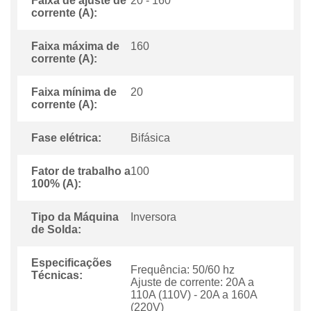
Faixa de ajuste de
20 - 160
corrente (A):
Faixa máxima de
160
corrente (A):
Faixa mínima de
20
corrente (A):
Fase elétrica:
Bifásica
Fator de trabalho a
100
100% (A):
Tipo da Máquina
Inversora
de Solda:
Especificações
Frequência: 50/60 hz
Técnicas:
Ajuste de corrente: 20A a
110A (110V) - 20A a 160A
(220V)