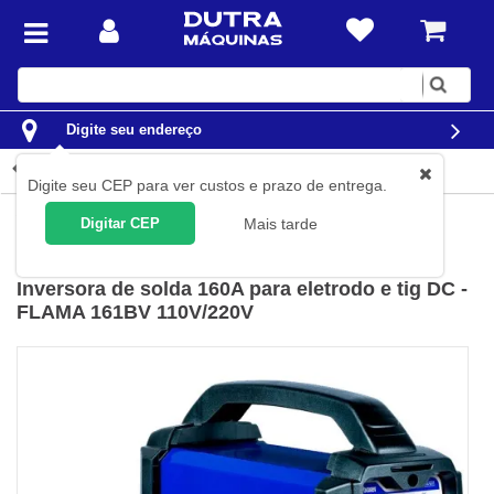
Digite
sua
busca
Digite seu endereço
Detalhes do produto
Digite seu CEP para ver custos e prazo de entrega.
Solda
Máquinas de Solda
Inversoras de Solda
Digitar CEP
Mais tarde
Boxer
(
Cód.
FLAMA161BV
)
Inversora de solda 160A para eletrodo e tig DC -
FLAMA 161BV 110V/220V