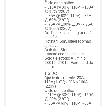
Ciclo de trabalho:
- 110A @ 30% (110V) - 160A
@ 15% (220V)
- 85A @ 60% (110V) - 85A
@ 60% (220V)
- 75A @ 100%(110V) - 75A
@ 100% (220V)
Arc Force: sim, integrado/não
ajustável
Hotstart: Sim, integrado/não
ajustável
Antistick: Sim
Função chapa fina: sim
Solda eletrodo: Alumínio,
E6013, E7018, Ferro fundido
e Inox.
TiG DC
Ajuste de corrente: 20A a
110A (110V) - 20A a 160A
(220V)
Ciclo de trabalho:
- 110A @ 30% (110V) - 160A
@ 20% (220V)
- 85A @ 60% (110V) - 85A