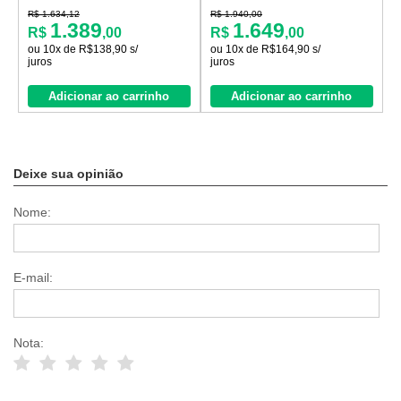
R$ 1.634,12
R$ 1.940,00
R
1.389
1.649
R$
,00
R$
,00
ou 10x de R$138,90 s/
ou 10x de R$164,90 s/
o
juros
juros
j
Adicionar ao carrinho
Adicionar ao carrinho
Deixe sua opinião
Nome:
E-mail:
Nota: