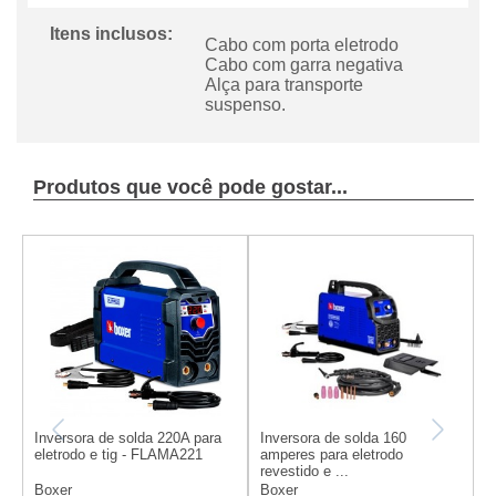
Itens inclusos:
Cabo com porta eletrodo
Cabo com garra negativa
Alça para transporte
suspenso.
Produtos que você pode gostar...
Inversora de solda 220A para
Inversora de solda 160
I
eletrodo e tig - FLAMA221
amperes para eletrodo
e
revestido e ...
2
Boxer
Boxer
B