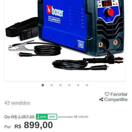
Favoritar
Compartilhe
43 vendidos
De R$ 1.057,65
15%
economize R$ 158,65
OFF
899,00
R$
Por