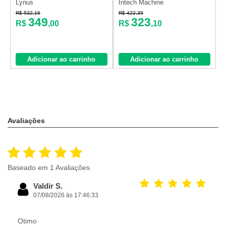
Lynus
Intech Machine
L
R$ 532,16
R$ 422,35
R
349
323
R$
,00
R$
,10
Adicionar ao carrinho
Adicionar ao carrinho
Avaliações
Baseado em 1 Avaliações
Valdir S.
07/08/2026 às 17:46:33
Otimo