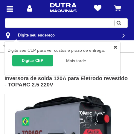
Digite
sua
busca
Digite seu endereço
Detalhes do produto
Digite seu CEP para ver custos e prazo de entrega.
Solda
Máquinas de Solda
Inversoras de Solda
Digitar CEP
Mais tarde
Galzer
(
Cód.
2472
)
Inversora de solda 120A para Eletrodo revestido
- TOPARC 2.5 220V