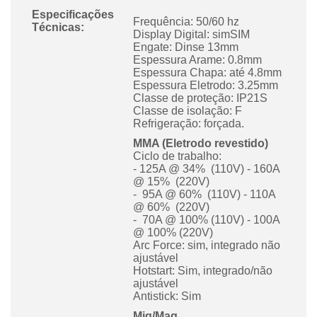
Especificações
Frequência: 50/60 hz
Técnicas:
Display Digital: simSIM
Engate: Dinse 13mm
Espessura Arame: 0.8mm
Espessura Chapa: até 4.8mm
Espessura Eletrodo: 3.25mm
Classe de proteção: IP21S
Classe de isolação: F
Refrigeração: forçada.
MMA (Eletrodo revestido)
Ciclo de trabalho:
- 125A @ 34% (110V) - 160A
@ 15% (220V)
- 95A @ 60% (110V) - 110A
@ 60% (220V)
- 70A @ 100% (110V) - 100A
@ 100% (220V)
Arc Force: sim, integrado não
ajustável
Hotstart: Sim, integrado/não
ajustável
Antistick: Sim
Mig/Mag