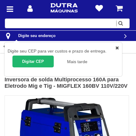
Digite
sua
busca
Digite seu endereço
Detalhes do produto
Digite seu CEP para ver custos e prazo de entrega.
Solda
Máquinas de Solda
Inversoras de Solda
Digitar CEP
Mais tarde
Boxer
(
Cód.
MIGFLEX-160BV
)
Inversora de solda Multiprocesso 160A para
Eletrodo Mig e Tig - MIGFLEX 160BV 110V/220V