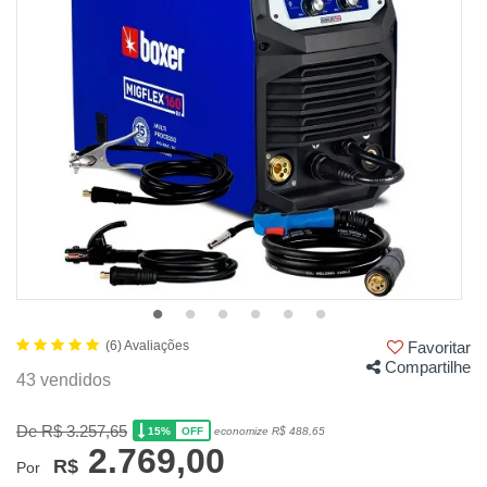
(6) Avaliações
Favoritar
Compartilhe
43 vendidos
De R$ 3.257,65
15%
economize R$ 488,65
OFF
2.769,00
R$
Por