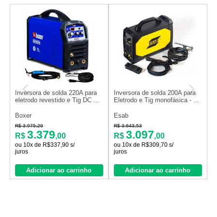
Inversora de solda 220A para
Inversora de solda 200A para
K
eletrodo revestido e Tig DC ...
Eletrodo e Tig monofásica - ...
2
a
Boxer
Esab
B
R$ 3.975,29
R$ 3.643,53
R
3.379
3.097
R$
,00
R$
,00
ou 10x de R$337,90 s/
ou 10x de R$309,70 s/
o
juros
juros
j
Adicionar ao carrinho
Adicionar ao carrinho