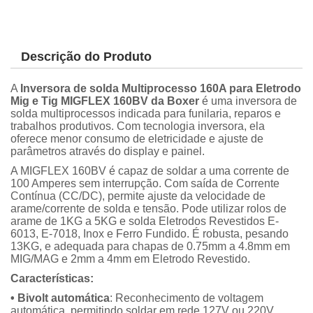
Descrição do Produto
A
Inversora de solda Multiprocesso 160A para Eletrodo
Mig e Tig MIGFLEX 160BV da Boxer
é uma inversora de
solda multiprocessos indicada para funilaria, reparos e
trabalhos produtivos. Com tecnologia inversora, ela
oferece menor consumo de eletricidade e ajuste de
parâmetros através do display e painel.
A MIGFLEX 160BV é capaz de soldar a uma corrente de
100 Amperes sem interrupção. Com saída de Corrente
Contínua (CC/DC), permite ajuste da velocidade de
arame/corrente de solda e tensão. Pode utilizar rolos de
arame de 1KG a 5KG e solda Eletrodos Revestidos E-
6013, E-7018, Inox e Ferro Fundido. É robusta, pesando
13KG, e adequada para chapas de 0.75mm a 4.8mm em
MIG/MAG e 2mm a 4mm em Eletrodo Revestido.
Características:
• Bivolt automática
: Reconhecimento de voltagem
automática, permitindo soldar em rede 127V ou 220V.