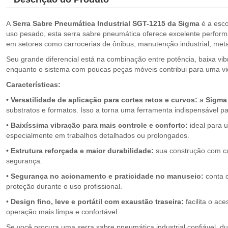
A
Serra Sabre Pneumática Industrial SGT-1215 da Sigma
é a esco
uso pesado, esta serra sabre pneumática oferece excelente performan
em setores como carrocerias de ônibus, manutenção industrial, meta
Seu grande diferencial está na combinação entre potência, baixa vib
enquanto o sistema com poucas peças móveis contribui para uma vid
Características:
• Versatilidade de aplicação para cortes retos e curvos:
a
Sigma
substratos e formatos. Isso a torna uma ferramenta indispensável pa
•
Baixíssima vibração para mais controle e conforto:
ideal para 
especialmente em trabalhos detalhados ou prolongados.
• Estrutura reforçada e maior durabilidade:
sua construção com car
segurança.
•
Segurança no acionamento e praticidade no manuseio:
conta c
proteção durante o uso profissional.
•
Design fino, leve e portátil com exaustão traseira:
facilita o ac
operação mais limpa e confortável.
Se você procura uma serra sabre pneumática industrial confiável, du