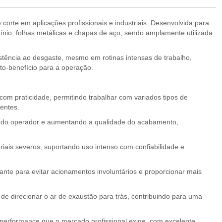
corte em aplicações profissionais e industriais. Desenvolvida para
ínio, folhas metálicas e chapas de aço, sendo amplamente utilizada
istência ao desgaste, mesmo em rotinas intensas de trabalho,
to-benefício para a operação.
com praticidade, permitindo trabalhar com variados tipos de
gentes.
ço do operador e aumentando a qualidade do acabamento,
iais severos, suportando uso intenso com confiabilidade e
te para evitar acionamentos involuntários e proporcionar mais
m de direcionar o ar de exaustão para trás, contribuindo para uma
performance que o mercado profissional exige, com excelente