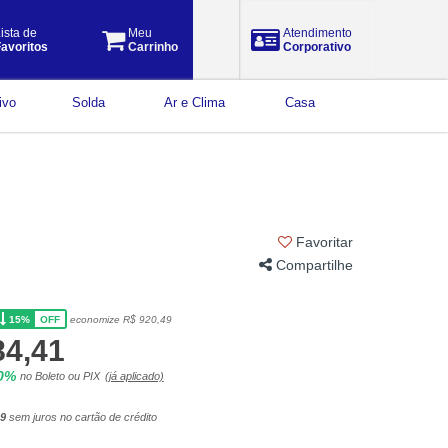
ista de
Meu
Atendimento
avoritos
Carrinho
Corporativo
ivo
Solda
Ar e Clima
Casa
Favoritar
Compartilhe
15%
economize R$ 920,49
OFF
84,41
10%
no Boleto ou PIX
(já aplicado)
49
sem juros no cartão de crédito