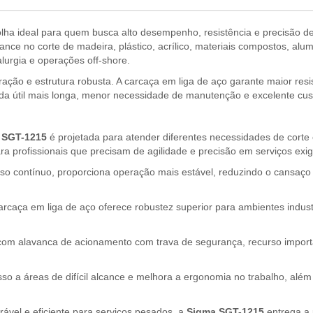
lha ideal para quem busca alto desempenho, resistência e precisão de 
ce no corte de madeira, plástico, acrílico, materiais compostos, alum
lurgia e operações off-shore.
ração e estrutura robusta. A carcaça em liga de aço garante maior res
a útil mais longa, menor necessidade de manutenção e excelente cus
 SGT-1215
é projetada para atender diferentes necessidades de corte 
ra profissionais que precisam de agilidade e precisão em serviços exi
uso contínuo, proporciona operação mais estável, reduzindo o cansa
caça em liga de aço oferece robustez superior para ambientes industr
om alavanca de acionamento com trava de segurança, recurso importan
esso a áreas de difícil alcance e melhora a ergonomia no trabalho, alé
rável e eficiente para serviços pesados, a
Sigma SGT-1215
entrega a 