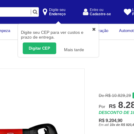
Digite seu
Entre ou
L
Endereço
Cadastre-se
F
Instrumentos de
mpeza
Construção Civil
Organização
Automot
Digite seu CEP para ver custos e
Medição
prazo de entrega.
Digitar CEP
Mais tarde
De R$ 10.829,29
8.2
R$
Por
DESCONTO DE 
R$ 9.204,90
Em até
10x de R$ 920,