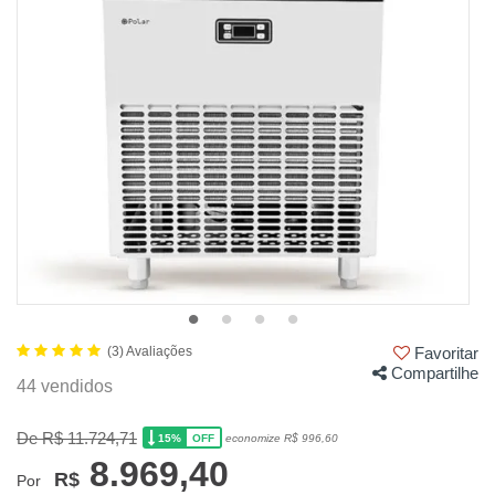
(3) Avaliações
Favoritar
Compartilhe
44 vendidos
De R$ 11.724,71
15%
economize R$ 996,60
OFF
8.969,40
R$
Por