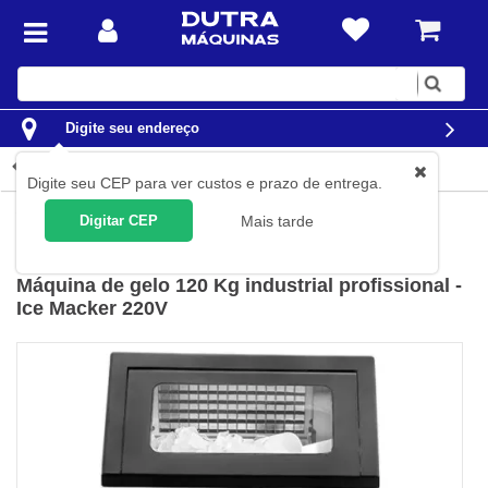
Digite
sua
busca
Digite seu endereço
Detalhes do produto
Digite seu CEP para ver custos e prazo de entrega.
Casa
Eletrodomésticos
Máquinas de gelo
Digitar CEP
Mais tarde
Polar
(
Cód.
NI8000B
)
Máquina de gelo 120 Kg industrial profissional -
Ice Macker 220V