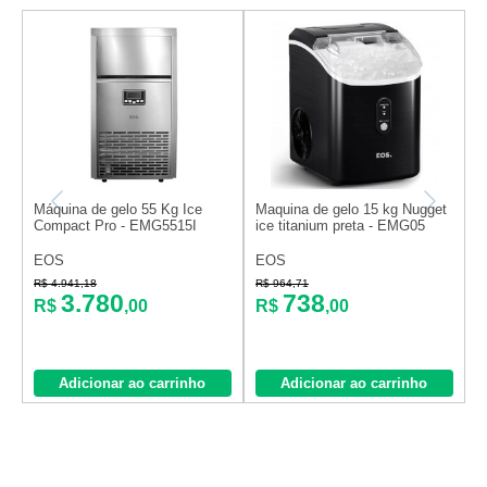
Máquina de gelo 55 Kg Ice
Maquina de gelo 15 kg Nugget
M
Compact Pro - EMG5515I
ice titanium preta - EMG05
I
EOS
EOS
R$ 4.941,18
R$ 964,71
R
3.780
738
R$
,00
R$
,00
Adicionar ao carrinho
Adicionar ao carrinho