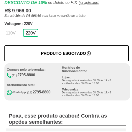
DESCONTO DE 10%
no Boleto ou PIX
(já aplicado)
R$ 9.966,00
Em até
10x de R$ 996,60
sem juros no cartão de crédito
Voltagem: 220V
110V
220V
PRODUTO ESGOTADO
Horários de
Compre pelo televendas:
funcionamento:
2795-8800
(11)
Lojas:
De segunda à sexta das 08:00 às 17:48
e sábados das 09:00 às 13:00
Atendimento site:
Televendas:
2795-8800
WhatsApp:
(11)
De segunda à sexta das 08:00 às 17:48
e sábados das 09:00 às 14:00
Poxa, esse produto acabou! Confira as
opções semelhantes: