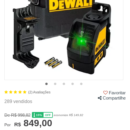
(2) Avaliações
Favoritar
Compartilhe
289 vendidos
De R$ 998,82
15%
economize R$ 149,82
OFF
849,00
R$
Por