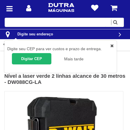
Digite
sua
busca
Digite seu endereço
Detalhes do produto
Digite seu CEP para ver custos e prazo de entrega.
Construção Civil
Níveis e Trenas
Níveis à Laser
Digitar CEP
Mais tarde
Dewalt
(
Cód.
DW088CG-LA
)
Nível a laser verde 2 linhas alcance de 30 metros
- DW088CG-LA