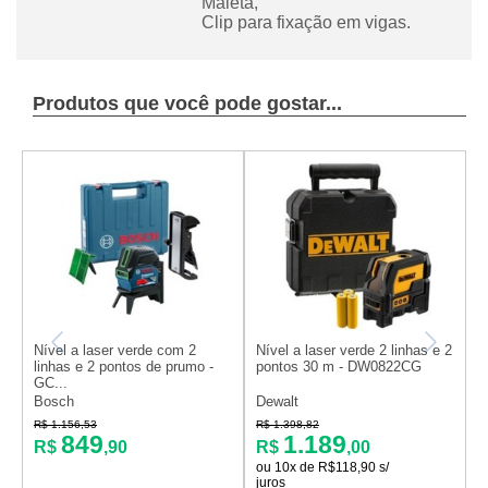
Maleta,
Clip para fixação em vigas.
Produtos que você pode gostar...
Nível a laser verde com 2
Nível a laser verde 2 linhas e 2
K
linhas e 2 pontos de prumo -
pontos 30 m - DW0822CG
t
GC...
Bosch
Dewalt
B
R$ 1.156,53
R$ 1.398,82
R
849
1.189
R$
,90
R$
,00
ou 10x de R$118,90 s/
juros