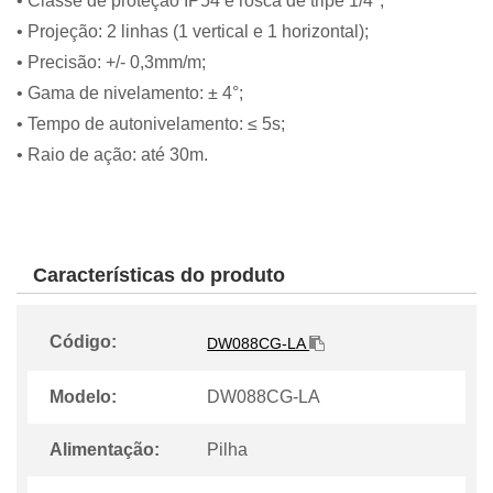
• Classe de proteção IP54 e rosca de tripé 1/4";
• Projeção: 2 linhas (1 vertical e 1 horizontal);
• Precisão: +/- 0,3mm/m;
• Gama de nivelamento: ± 4°;
• Tempo de autonivelamento: ≤ 5s;
• Raio de ação: até 30m.
Características do produto
Código:
DW088CG-LA
Modelo:
DW088CG-LA
Alimentação:
Pilha