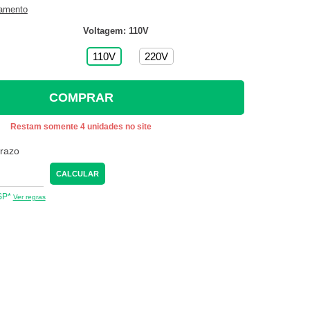
gamento
Voltagem: 110V
110V
220V
COMPRAR
Restam somente 4 unidades no site
prazo
CALCULAR
 SP*
Ver regras