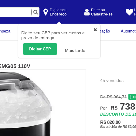
Digite seu
Entre ou
L
Endereço
Cadastre-se
F
Instrumentos de
mpeza
Construção Civil
Organização
Automot
Digite seu CEP para ver custos e
Medição
prazo de entrega.
Digitar CEP
Mais tarde
- EMG05 110V
45 vendidos
De R$ 964,71
1
738
R$
Por
DESCONTO DE 
R$ 820,00
Em até
10x de R$ 82,00