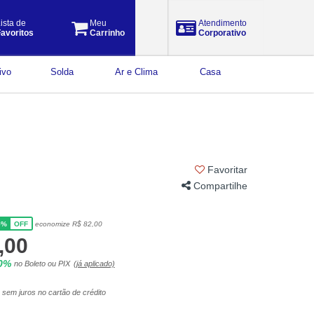
ista de
Meu
Atendimento
avoritos
Carrinho
Corporativo
ivo
Solda
Ar e Clima
Casa
Favoritar
Compartilhe
5%
economize R$ 82,00
OFF
,00
10%
no Boleto ou PIX
(já aplicado)
sem juros no cartão de crédito