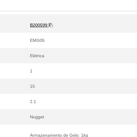
B200599
EMG05
Elétrica
1
15
2.1
Nugget
Armazenamento de Gelo: 1kg