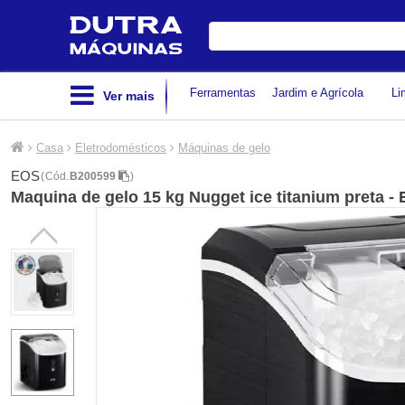
Digite
sua
busca
Ferramentas
Jardim e Agrícola
Li
Ver mais
Casa
Eletrodomésticos
Máquinas de gelo
EOS
(
Cód.
B200599
)
Maquina de gelo 15 kg Nugget ice titanium preta 