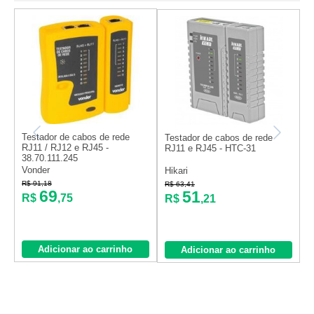
Testador de cabos de rede
T
Testador de cabos de rede
RJ11 / RJ12 e RJ45 -
R
RJ11 e RJ45 - HTC-31
38.70.111.245
a
Vonder
V
Hikari
R$ 91,18
R$ 63,41
R
69
51
R$
,75
R$
,21
Adicionar ao carrinho
Adicionar ao carrinho