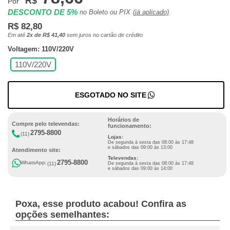
R$
Por
DESCONTO DE 5%
no Boleto ou PIX
(já aplicado)
R$ 82,80
Em até
2x de R$ 41,40
sem juros no cartão de crédito
Voltagem: 110V/220V
110V/220V
ESGOTADO NO SITE
Horários de
Compre pelo televendas:
funcionamento:
2795-8800
(11)
Lojas:
De segunda à sexta das 08:00 às 17:48
e sábados das 09:00 às 13:00
Atendimento site:
Televendas:
2795-8800
WhatsApp:
(11)
De segunda à sexta das 08:00 às 17:48
e sábados das 09:00 às 14:00
Poxa, esse produto acabou! Confira as
opções semelhantes: