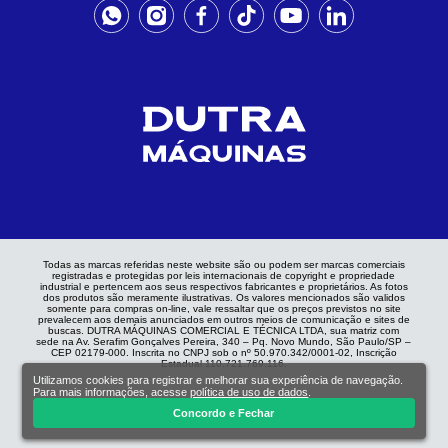
Todas as marcas referidas neste website são ou podem ser marcas comerciais
registradas e protegidas por leis internacionais de copyright e propriedade
industrial e pertencem aos seus respectivos fabricantes e proprietários. As fotos
dos produtos são meramente ilustrativas. Os valores mencionados são validos
somente para compras on-line, vale ressaltar que os preços previstos no site
prevalecem aos demais anunciados em outros meios de comunicação e sites de
buscas. DUTRA MÁQUINAS COMERCIAL E TÉCNICA LTDA, sua matriz com
sede na Av. Serafim Gonçalves Pereira, 340 – Pq. Novo Mundo, São Paulo/SP –
CEP 02179-000. Inscrita no CNPJ sob o nº 50.970.342/0001-02, Inscrição
Estadual 110.721.769.116.
Utilizamos cookies para registrar e melhorar sua experiência de navegação.
Para mais informações, acesse
política de uso de dados
.
Concordo e Fechar