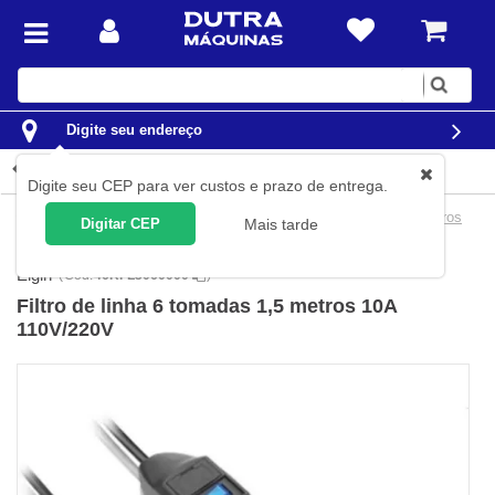
Digite
sua
busca
Digite seu endereço
Detalhes do produto
Digite seu CEP para ver custos e prazo de entrega.
Casa
Materiais Elétricos
Extensões e Filtros de linha
Filtros
Digitar CEP
Mais tarde
de Linha
Elgin
(
Cód.
46RFL3060000
)
Filtro de linha 6 tomadas 1,5 metros 10A
110V/220V