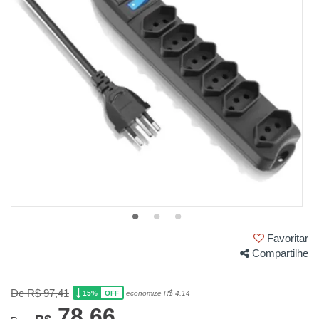
Favoritar
Compartilhe
De R$ 97,41
15%
economize R$ 4,14
OFF
78,66