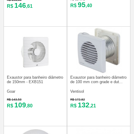
95
146
R$
,40
R$
,61
Exaustor para banheiro diâmetro
Exaustor para banheiro diâmetro
de 150mm - EXB151
de 100 mm com grade e dut...
Goar
Ventisol
R$ 143,53
R$ 172,82
109
132
R$
,80
R$
,21