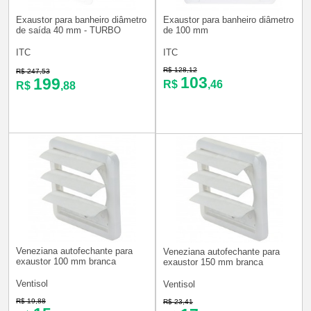
Exaustor para banheiro diâmetro
Exaustor para banheiro diâmetro
de saída 40 mm - TURBO
de 100 mm
ITC
ITC
R$ 128,12
R$ 247,53
103
199
R$
,46
R$
,88
Veneziana autofechante para
Veneziana autofechante para
exaustor 100 mm branca
exaustor 150 mm branca
Ventisol
Ventisol
R$ 19,88
R$ 23,41