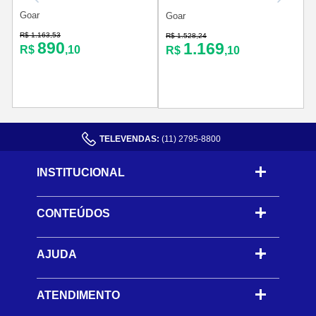
Goar
Goar
R$ 1.163,53
R
R$ 1.528,24
890
1.169
R$
,10
R$
,10
TELEVENDAS:
(11) 2795-8800
INSTITUCIONAL
CONTEÚDOS
-
AJUDA
-
ATENDIMENTO