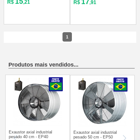
15
17
R$
,21
R$
,91
1
Produtos mais vendidos...
Exaustor axial industrial
E
Exaustor axial industrial
pesado 40 cm - EP40
pesado 50 cm - EP50