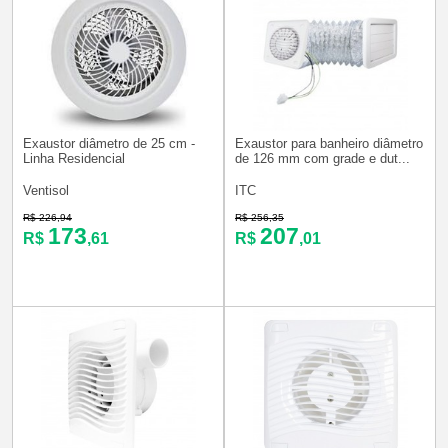
Exaustor diâmetro de 25 cm -
Exaustor para banheiro diâmetro
Linha Residencial
de 126 mm com grade e dut...
Ventisol
ITC
R$ 226,94
R$ 256,35
173
207
R$
,61
R$
,01