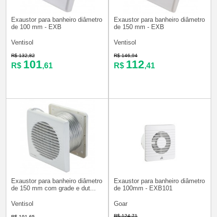
Exaustor para banheiro diâmetro
Exaustor para banheiro diâmetro
de 100 mm - EXB
de 150 mm - EXB
Ventisol
Ventisol
R$ 132,82
R$ 146,94
101
112
R$
,61
R$
,41
Exaustor para banheiro diâmetro
Exaustor para banheiro diâmetro
de 150 mm com grade e dut...
de 100mm - EXB101
Ventisol
Goar
R$ 124,71
R$ 191,65