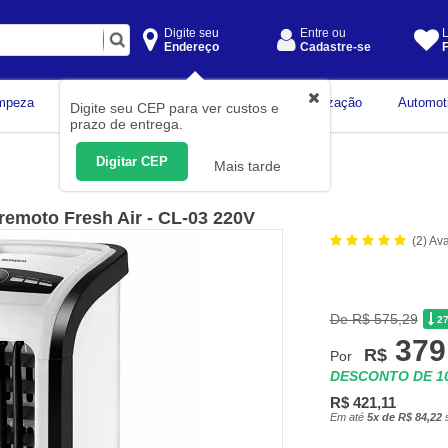
Digite seu
Entre ou
L
Endereço
Cadastre-se
F
Instrumentos de
mpeza
Construção Civil
Organização
Automot
Digite seu CEP para ver custos e
Medição
prazo de entrega.
Digitar CEP
Mais tarde
 remoto Fresh Air - CL-03 220V
(2) Av
De R$ 575,29
2
379
R$
Por
DESCONTO DE 
R$ 421,11
Em até
5x de R$ 84,22
s