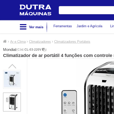
Digite
sua
busca
Ferramentas
Jardim e Agrícola
Li
Ver mais
Ar e Clima
Climatizadores
Climatizadores Portáteis
Mondial
(
Cód.
CL-03-220V
)
Climatizador de ar portátil 4 funções com controle