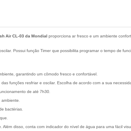
esh Air CL-03 da Mondial
proporciona ar fresco e um ambiente confortá
oscilar. Possui função Timer que possibilita programar o tempo de fun
o ambiente, garantindo um cômodo fresco e confortável.
das funções resfriar e oscilar. Escolha de acordo com a sua necessi
uncionamento de até 7h30.
 ambiente.
e bactérias.
oque.
lém disso, conta com indicador do nível de água para uma fácil visu