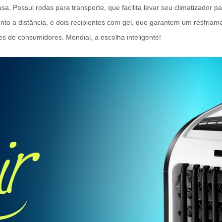
ossui rodas para transporte, que facilita levar seu climatizador par
a distância, e dois recipientes com gel, que garantem um resfriamen
de consumidores. Mondial, a escolha inteligente!