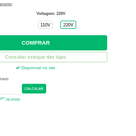
gamento
Voltagem: 220V
110V
220V
COMPRAR
Consultar estoque das lojas
Disponível no site
prazo
CALCULAR
 SP*
Ver regras