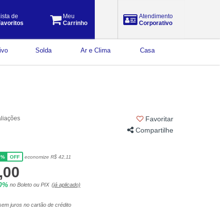
ista de
Meu
Atendimento
avoritos
Carrinho
Corporativo
ivo
Solda
Ar e Clima
Casa
aliações
Favoritar
Compartilhe
7%
economize R$ 42,11
OFF
,00
10%
no Boleto ou PIX
(já aplicado)
em juros no cartão de crédito