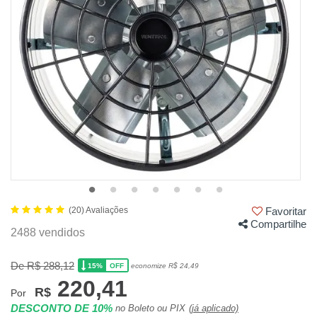
(20) Avaliações
Favoritar
Compartilhe
2488 vendidos
De R$ 288,12
15%
economize R$ 24,49
OFF
220,41
R$
Por
DESCONTO DE 10%
no Boleto ou PIX
(já aplicado)