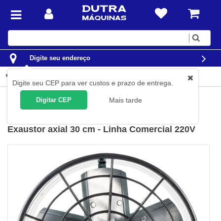
Digite
sua
busca
Digite seu endereço
Detalhes do produto
Digite seu CEP para ver custos e prazo de entrega.
Ar e Clima
Exaustores
Exaustores Industriais
Digitar CEP
Mais tarde
Ventisol
(
Cód.
82.53.002
)
Exaustor axial 30 cm - Linha Comercial 220V