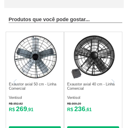
Produtos que você pode gostar...
Exaustor axial 50 cm - Linha
Exaustor axial 40 cm - Linha
E
Comercial
Comercial
m
Ventisol
Ventisol
V
R$ 352,82
R$ 309,29
R
269
236
R$
,91
R$
,61