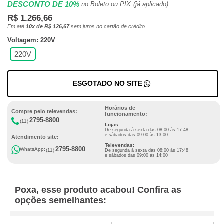
DESCONTO DE 10%
no Boleto ou PIX
(já aplicado)
R$ 1.266,66
Em até
10x de R$ 126,67
sem juros no cartão de crédito
Voltagem: 220V
220V
ESGOTADO NO SITE
Horários de
Compre pelo televendas:
funcionamento:
2795-8800
(11)
Lojas:
De segunda à sexta das 08:00 às 17:48
e sábados das 09:00 às 13:00
Atendimento site:
Televendas:
2795-8800
WhatsApp:
(11)
De segunda à sexta das 08:00 às 17:48
e sábados das 09:00 às 14:00
Poxa, esse produto acabou! Confira as
opções semelhantes: