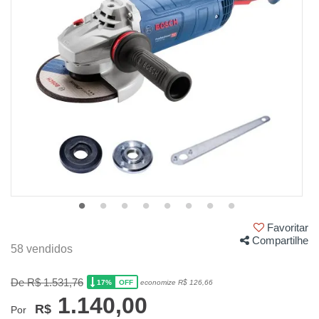
Imagem meramente ilustrativa, não acompanha disco.
Favoritar
Compartilhe
58 vendidos
De R$ 1.531,76
17%
economize R$ 126,66
OFF
1.140,00
R$
Por