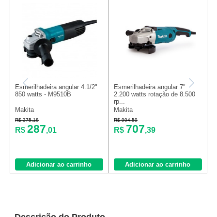
Esmerilhadeira angular 4.1/2"
Esmerilhadeira angular 7"
E
850 watts - M9510B
2.200 watts rotação de 8.500
2
rp...
Makita
Makita
D
R$ 375,18
R$ 904,59
R
287
707
R$
,01
R$
,39
o
Adicionar ao carrinho
Adicionar ao carrinho
Descrição do Produto