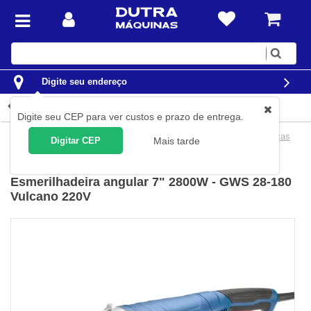
Digite
sua
busca
Digite seu endereço
Detalhes do produto
Digite seu CEP para ver custos e prazo de entrega.
Ferramentas
Ferramentas Elétricas
Esmerilhadeiras Elétricas
Digitar CEP
Mais tarde
Bosch
(
Cód.
06018F50E0
)
Esmerilhadeira angular 7" 2800W - GWS 28-180
Vulcano 220V