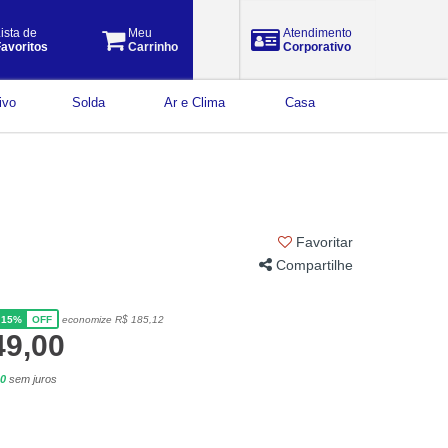
ista de
Meu
Atendimento
avoritos
Carrinho
Corporativo
ivo
Solda
Ar e Clima
Casa
Favoritar
Compartilhe
15%
economize R$ 185,12
OFF
49,00
90
sem juros