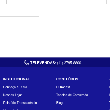
TELEVENDAS:
(11) 2795-8800
INSTITUCIONAL
CONTEÚDOS
Conheça a Dutra
Dutracast
Nossas Lojas
Tabelas de Conversão
Relatório Transparência
Blog