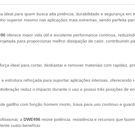
ha ideal para quem busca alta potência, durabilidade e segurança em
 superior mesmo nas aplicações mais extremas, sendo perfeita para s
496
oferece maior vida útil e excelente performance contínua, reduzin
jetada para proporcionar melhor dissipação de calor, contribuindo pa
rça ideal para cortar, desbastar e remover materiais com rapidez, pr
 estrutura reforçada para suportar aplicações intensas, oferecendo r
ivibração reduz o impacto durante o uso e possui três posições de e
 de gatilho com função homem morto, trava para uso contínuo e guarda
fissional, a
DWE496
reúne potência, resistência e recursos que fazem
lente custo-benefício.