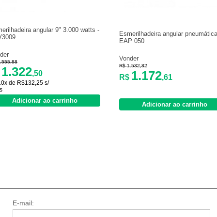
erilhadeira angular 9" 3.000 watts -
Esmerilhadeira angular pneumática
V3009
EAP 050
der
Vonder
.555,88
R$ 1.532,82
1.322
1.172
$
,50
R$
,61
10x de R$132,25 s/
s
Adicionar ao carrinho
Adicionar ao carrinho
E-mail: