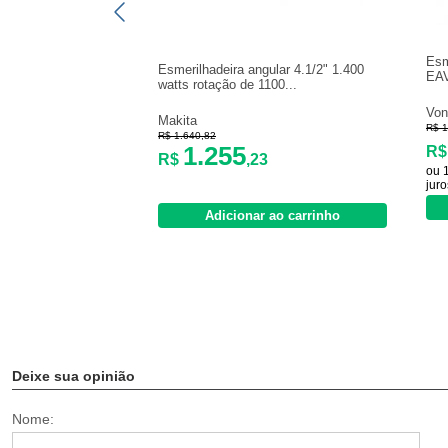
Esm
Esmerilhadeira angular 4.1/2" 1.400
EA
watts rotação de 1100...
Von
Makita
R$ 1
R$ 1.640,82
1.255
R
R$
,23
ou 
juro
Adicionar ao carrinho
Deixe sua opinião
Nome: