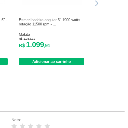
 5" -
Esmerilhadeira angular 5" 1900 watts
rotação 11500 rpm - ...
Makita
R$ 1.362,12
1.099
R$
,91
Adicionar ao carrinho
Nota: