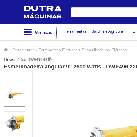
Digite
sua
busca
Ferramentas
Jardim e Agrícola
Li
Ver mais
Ferramentas
Ferramentas Elétricas
Esmerilhadeiras Elétricas
Dewalt
(
Cód.
DWE496B2
)
Esmerilhadeira angular 9" 2600 watts - DWE496 22