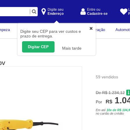
Digite seu
Entre ou
L
Endereço
Cadastre-se
F
Instrumentos de
mpeza
Construção Civil
Organização
Automot
Digite seu CEP para ver custos e
Medição
prazo de entrega.
Digitar CEP
Mais tarde
0V
59 vendidos
De R$ 1.234,12
1.0
R$
Por
Em até
10x de R$ 104,
no cartão de crédito