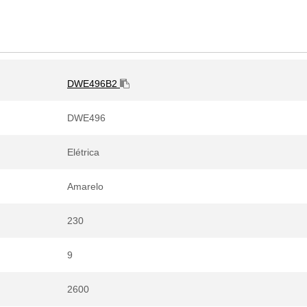
DWE496B2
DWE496
Elétrica
Amarelo
230
9
2600