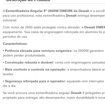
A
Esmerilhadeira Angular 9" 2600W DWE496 da Dewalt
é a escol
para uso profissional, esta esmerilhadeira
Dewalt
entrega desempenho
industrial.
Com motor de 2600 watts protegido contra abrasão, a
Dewalt DWE
equipamento. Sua caixa de engrenagem reforçada em alumínio foi pro
períodos de uso.
Características:
•
Potência elevada para serviços exigentes:
os 2600W garantem fo
podem perder produtividade.
•
Construção robusta e durável:
conta com engrenagens usinadas e
•
Mais conforto e controle na operação:
a empunhadura lateral ant
tarefas.
•
Segurança reforçada para o operador:
equipada com interruptor
dia a dia.
Se você procura uma esmerilhadeira angular
Dewalt
9 polegadas pro
projetado para entregar alto desempenho, maior durabilidade e exce