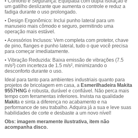
• Conforto e Segurança: Equipada com dupla isolação e
um gatilho deslizante que aumenta o controle e reduz a
fadiga durante o uso prolongado.
• Design Ergonômico: Inclui punho lateral para um
manuseio mais cômodo e seguro, permitindo uma
operação mais estável.
• Acessórios Inclusos: Vem completa com protetor, chave
de pino, flanges e punho lateral, tudo o que você precisa
para começar imediatamente.
• Vibração Reduzida: Baixa emissão de vibrações (7.5
m/s²) com incerteza de 1.5 m/s², minimizando o
desconforto durante o uso.
Ideal para tanto para ambientes industriais quanto para
projetos de bricolagem em casa, a
Esmerilhadeira Makita
9557HNG
é robusta, durável e confiável. Não perca mais
tempo com ferramentas inferiores. Invista na qualidade
Makit
a e sinta a diferença no acabamento e na
performance de seu trabalho. Adquira já a sua e leve suas
habilidades de corte e desbaste a um novo nível!
Obs: imagem meramente ilustrativa, item não
acompanha disco.