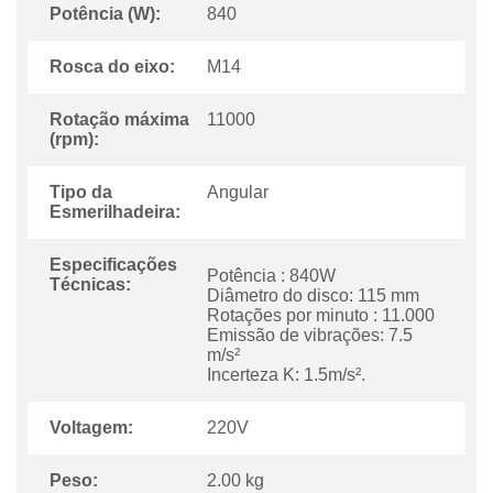
Potência (W):
840
Rosca do eixo:
M14
Rotação máxima
11000
(rpm):
Tipo da
Angular
Esmerilhadeira:
Especificações
Potência : 840W
Técnicas:
Diâmetro do disco: 115 mm
Rotações por minuto : 11.000
Emissão de vibrações: 7.5
m/s²
Incerteza K: 1.5m/s².
Voltagem:
220V
Peso:
2.00 kg