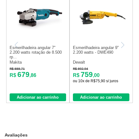
Esmerilhadeira angular 7"
Esmerilhadeira angular 9"
E
2.200 watts rotação de 8.500
2.200 watts - DWE490
w
rp...
Makita
Dewalt
M
R$ 888,71
R$ 892,94
R
679
759
R$
,86
R$
,00
ou 10x de R$75,90 s/ juros
Adicionar ao carrinho
Adicionar ao carrinho
Avaliações