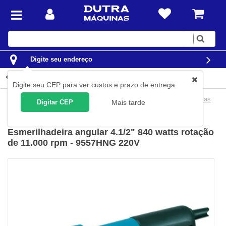
Digite
sua
busca
Digite seu endereço
Detalhes do produto
Digite seu CEP para ver custos e prazo de entrega.
Ferramentas
Ferramentas Elétricas
Esmerilhadeiras Elétricas
Digitar CEP
Mais tarde
Makita
(
Cód.
9557HNG-220V
)
Esmerilhadeira angular 4.1/2" 840 watts rotação
de 11.000 rpm - 9557HNG 220V