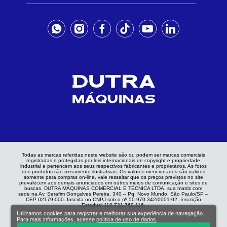
Todas as marcas referidas neste website são ou podem ser marcas comerciais
registradas e protegidas por leis internacionais de copyright e propriedade
industrial e pertencem aos seus respectivos fabricantes e proprietários. As fotos
dos produtos são meramente ilustrativas. Os valores mencionados são validos
somente para compras on-line, vale ressaltar que os preços previstos no site
prevalecem aos demais anunciados em outros meios de comunicação e sites de
buscas. DUTRA MÁQUINAS COMERCIAL E TÉCNICA LTDA, sua matriz com
sede na Av. Serafim Gonçalves Pereira, 340 – Pq. Novo Mundo, São Paulo/SP –
CEP 02179-000. Inscrita no CNPJ sob o nº 50.970.342/0001-02, Inscrição
Estadual 110.721.769.116.
Utilizamos cookies para registrar e melhorar sua experiência de navegação.
Para mais informações, acesse
política de uso de dados
.