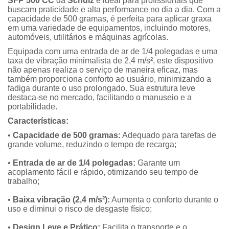
SFP 500 CC
da
Schulz
é ideal para profissionais que
buscam praticidade e alta performance no dia a dia. Com a
capacidade de 500 gramas, é perfeita para aplicar graxa
em uma variedade de equipamentos, incluindo motores,
automóveis, utilitários e máquinas agrícolas.
Equipada com uma entrada de ar de 1/4 polegadas e uma
taxa de vibração minimalista de 2,4 m/s², este dispositivo
não apenas realiza o serviço de maneira eficaz, mas
também proporciona conforto ao usuário, minimizando a
fadiga durante o uso prolongado. Sua estrutura leve
destaca-se no mercado, facilitando o manuseio e a
portabilidade.
Características:
•
Capacidade de 500 gramas:
Adequado para tarefas de
grande volume, reduzindo o tempo de recarga;
•
Entrada de ar de 1/4 polegadas:
Garante um
acoplamento fácil e rápido, otimizando seu tempo de
trabalho;
•
Baixa vibração (2,4 m/s²):
Aumenta o conforto durante o
uso e diminui o risco de desgaste físico;
•
Design Leve e Prático:
Facilita o transporte e o