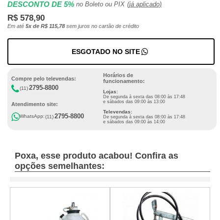
DESCONTO DE 5%
no Boleto ou PIX
(já aplicado)
R$ 578,90
Em até
5x de R$ 115,78
sem juros no cartão de crédito
ESGOTADO NO SITE
Horários de
Compre pelo televendas:
funcionamento:
2795-8800
(11)
Lojas:
De segunda à sexta das 08:00 às 17:48
e sábados das 09:00 às 13:00
Atendimento site:
Televendas:
2795-8800
WhatsApp:
(11)
De segunda à sexta das 08:00 às 17:48
e sábados das 09:00 às 14:00
Poxa, esse produto acabou! Confira as
opções semelhantes: