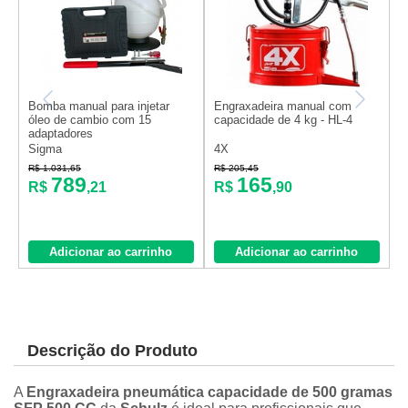
Bomba manual para injetar
Engraxadeira manual com
E
óleo de cambio com 15
capacidade de 4 kg - HL-4
c
adaptadores
Sigma
4X
4
R$ 1.031,65
R$ 205,45
R
789
165
R$
,21
R$
,90
Adicionar ao carrinho
Adicionar ao carrinho
Descrição do Produto
A
Engraxadeira pneumática capacidade de 500 gramas