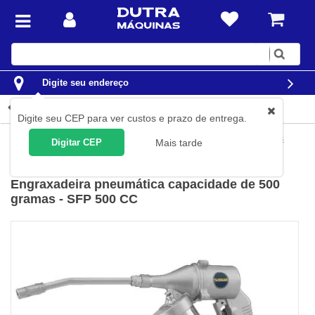
Digite
sua
busca
Digite seu endereço
Detalhes do produto
Digite seu CEP para ver custos e prazo de entrega.
Automotivo
Lubrificação
Bombas Manuais e Engraxadeiras
Digitar CEP
Mais tarde
Schulz
(
Cód.
926.0067-0
)
Engraxadeira pneumática capacidade de 500
gramas - SFP 500 CC