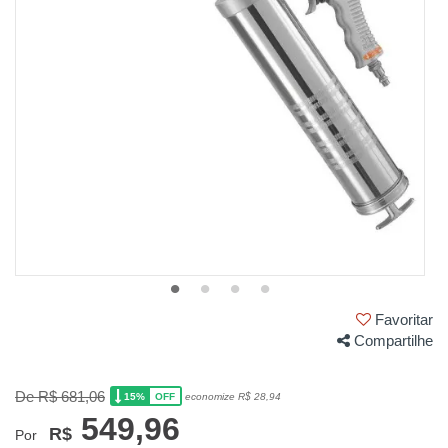
Favoritar
Compartilhe
De R$ 681,06
15%
economize R$ 28,94
OFF
549,96
R$
Por