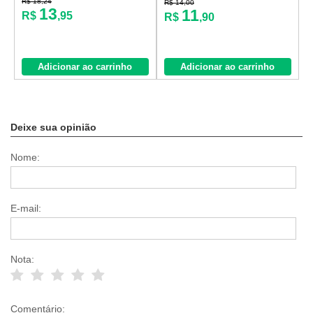
R$ 18,24
R$ 14,00
R
13
11
R$
,95
R$
,90
Adicionar ao carrinho
Adicionar ao carrinho
Deixe sua opinião
Nome:
E-mail:
Nota:
Comentário: