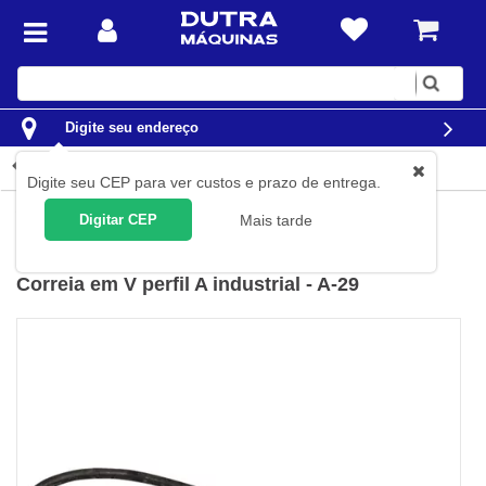
Digite
sua
busca
Digite seu endereço
Detalhes do produto
Digite seu CEP para ver custos e prazo de entrega.
Construção Civil
Betoneiras
Correias para Betoneiras
Digitar CEP
Mais tarde
Vonder
(
Cód.
66.97.102.900
)
Correia em V perfil A industrial - A-29