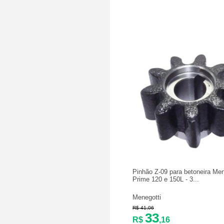
Pinhão Z-09 para betoneira Men
Prime 120 e 150L - 3...
Menegotti
R$ 41,06
33
R$
,16