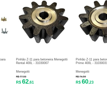
para
Pinhão Z-11 para betoneira Menegotti
Pinhão Z-11 para beto
Rental 400L - 31030007
Prime 400L - 3103003
Menegotti
Menegotti
R$ 77,53
R$ 74,59
62
60
R$
,61
R$
,23