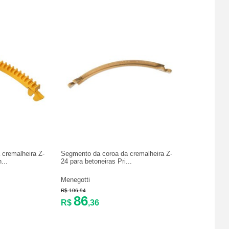
cremalheira Z-
Segmento da coroa da cremalheira Z-
...
24 para betoneiras Pri...
Menegotti
R$ 106,94
86
R$
,36