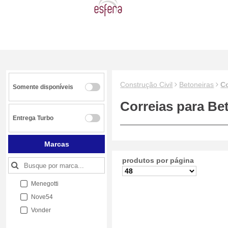
Construção Civil
Betoneiras
Co
Somente disponíveis
Correias para Be
Entrega Turbo
Marcas
produtos por página
Menegotti
Nove54
Vonder