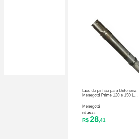
Eixo do pinhão para Betoneira
Menegotti Prime 120 e 150 L...
Menegotti
R$ 35,18
28
R$
,41