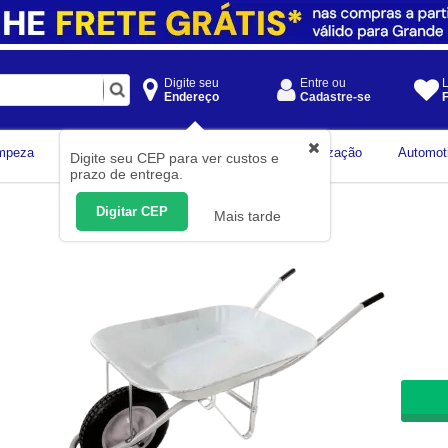
Digite seu
Entre ou
L
Endereço
Cadastre-se
F
Instrumentos de
mpeza
Construção Civil
Organização
Automot
Digite seu CEP para ver custos e
Medição
prazo de entrega.
Digitar CEP
Mais tarde
De R
MBA
NI
R$