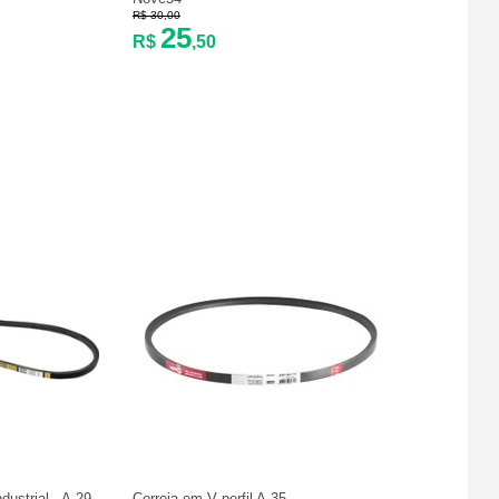
R$ 30,00
25
R$
,50
ndustrial - A-29
Correia em V perfil A-35