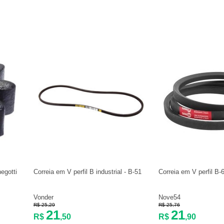
egotti
Correia em V perfil B industrial - B-51
Correia em V perfil B-
Vonder
Nove54
R$ 25,29
R$ 25,76
21
21
R$
,50
R$
,90