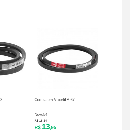
63
Correia em V perfil A-67
Nove54
R$ 18,24
13
R$
,95