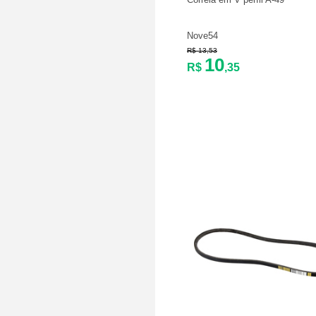
Nove54
R$ 13,53
10
R$
,35