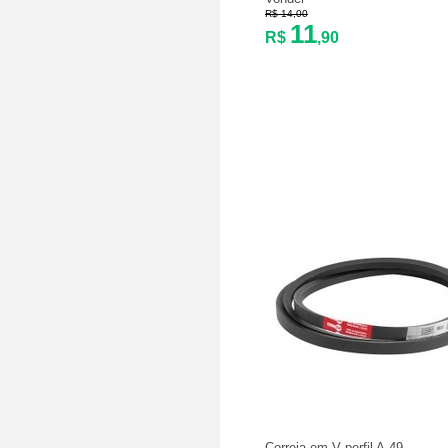
R$ 14,00
11
R$
,90
Correia em V perfil A-49