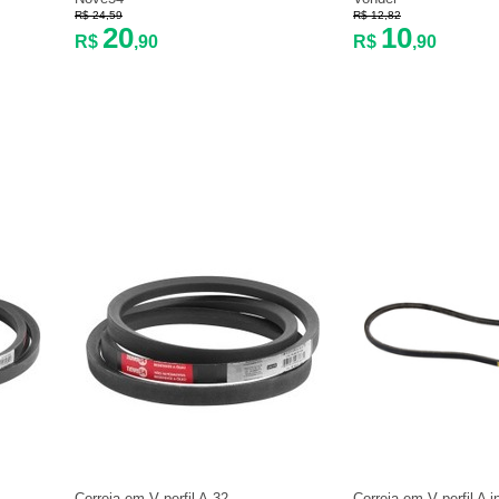
R$ 24,59
R$ 12,82
20
10
R$
,90
R$
,90
Correia em V perfil A-32
Correia em V perfil A i