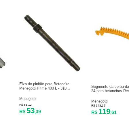
Eixo do pinhão para Betoneira
Segmento da coroa da 
Menegotti Prime 400 L - 310...
24 para betoneiras Ren
Menegotti
Menegotti
R$ 66,12
R$ 148,12
53
119
R$
,39
R$
,61