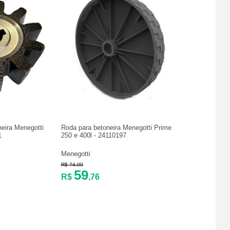
neira Menegotti
Roda para betoneira Menegotti Prime
1
250 e 400l - 24110197
Menegotti
R$ 74,00
59
R$
,76