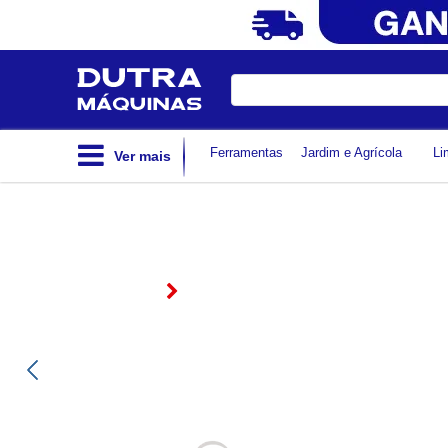
Digite
sua
busca
Ferramentas
Jardim e Agrícola
Li
Ver mais
CARRINHO DE MÃO CAÇA
GALVANIZADA 45L GORDI
EXPORT