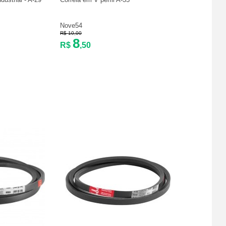
Nove54
R$ 10,00
8
R$
,50