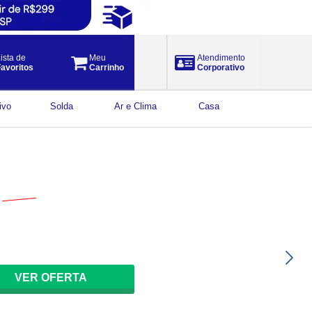
ista de
Meu
Atendimento
avoritos
Carrinho
Corporativo
ivo
Solda
Ar e Clima
Casa
$
205,88
por
157
,
50
à vista
VER OFERTA