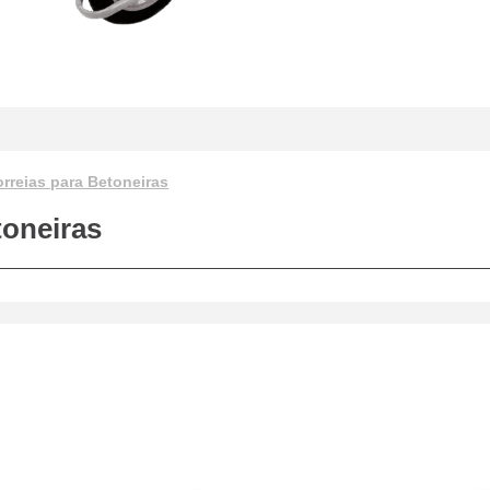
rreias para Betoneiras
toneiras