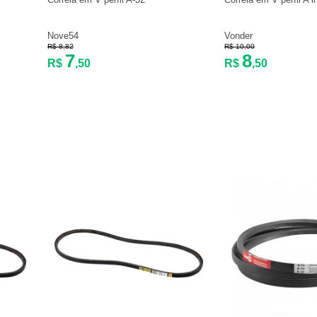
Nove54
Vonder
R$ 8,82
R$ 10,00
7
8
R$
,50
R$
,50