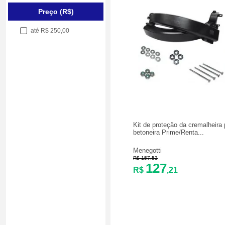
Preço (R$)
até R$ 250,00
Kit de proteção da cremalheira 
betoneira Prime/Renta...
Menegotti
R$ 157,53
127
R$
,21