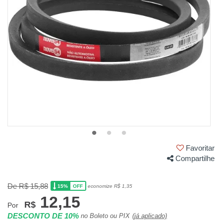
Favoritar
Compartilhe
De R$ 15,88
15%
economize R$ 1,35
OFF
12,15
R$
Por
DESCONTO DE 10%
no Boleto ou PIX
(já aplicado)