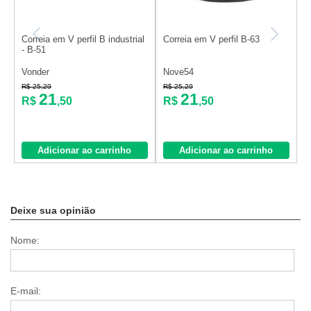
Correia em V perfil B industrial
Correia em V perfil B-63
C
- B-51
Vonder
Nove54
N
R
R$ 25,29
R$ 25,29
21
21
R$
,50
R$
,50
Adicionar ao carrinho
Adicionar ao carrinho
Deixe sua opinião
Nome:
E-mail: