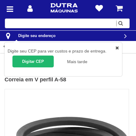
Digite
sua
busca
Digite seu endereço
Detalhes do produto
Digite seu CEP para ver custos e prazo de entrega.
Construção Civil
Betoneiras
Correias para Betoneiras
Digitar CEP
Mais tarde
Nove54
(
Cód.
66.98.105.800
)
Correia em V perfil A-58