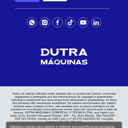
Todas as marcas referidas neste website são ou podem ser marcas comerciais
registradas e protegidas por leis internacionais de copyright e propriedade
industrial e pertencem aos seus respectivos fabricantes e proprietários. As fotos
dos produtos são meramente ilustrativas. Os valores mencionados são validos
somente para compras on-line, vale ressaltar que os preços previstos no site
prevalecem aos demais anunciados em outros meios de comunicação e sites de
buscas. DUTRA MÁQUINAS COMERCIAL E TÉCNICA LTDA, sua matriz com
sede na Av. Serafim Gonçalves Pereira, 340 – Pq. Novo Mundo, São Paulo/SP –
CEP 02179-000. Inscrita no CNPJ sob o nº 50.970.342/0001-02, Inscrição
Estadual 110.721.769.116.
Utilizamos cookies para registrar e melhorar sua experiência de navegação.