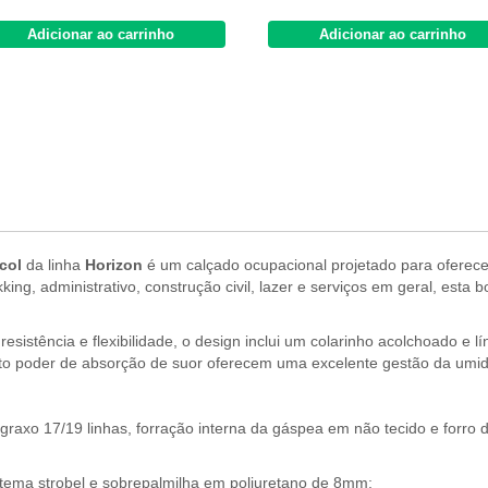
Adicionar ao carrinho
Adicionar ao carrinho
col
da linha
Horizon
é um calçado ocupacional projetado para oferec
kking, administrativo, construção civil, lazer e serviços em geral, esta
stência e flexibilidade, o design inclui um colarinho acolchoado e lí
lto poder de absorção de suor oferecem uma excelente gestão da umid
axo 17/19 linhas, forração interna da gáspea em não tecido e forro 
ema strobel e sobrepalmilha em poliuretano de 8mm;