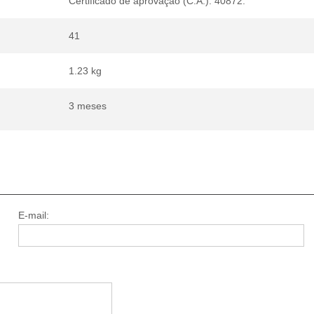
Certificado de aprovação (C.A.): 40872.
41
1.23 kg
3 meses
E-mail: