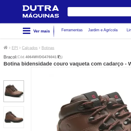
Digite
sua
busca
Ferramentas
Jardim e Agrícola
Li
Ver mais
EPI
Calçados
Botinas
Bracol
(
Cód.
4064WVDG476041
)
Botina bidensidade couro vaqueta com cadarço -