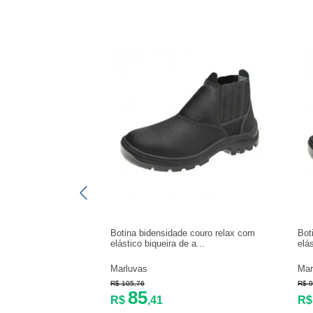
Botina bidensidade couro relax com
Bot
elástico biqueira de a...
elá
Marluvas
Mar
R$ 105,76
R$ 9
85
R$
,41
R