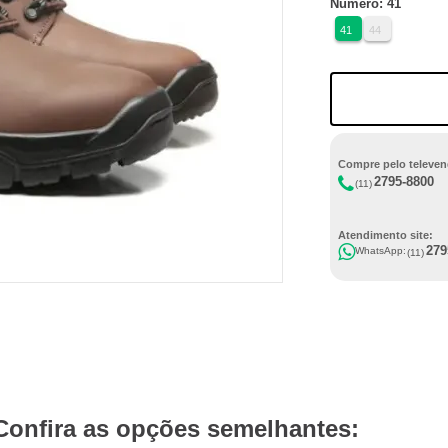
Número: 41
41
44
Compre pelo televen
2795-8800
(11)
Atendimento site:
279
WhatsApp:
(11)
Confira as opções semelhantes: