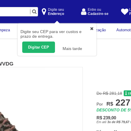
Digite seu
Entre ou
L
Endereço
Cadastre-se
F
Instrumentos de
mpeza
Construção Civil
Organização
Automot
Digite seu CEP para ver custos e
Medição
prazo de entrega.
Digitar CEP
Mais tarde
 WVDG
De R$ 281,18
1
227
R$
Por
DESCONTO DE 
R$ 239,00
Em até
3x de R$ 79,67
s