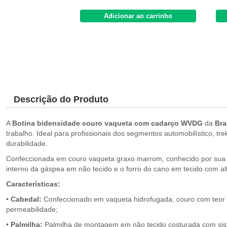
Adicionar ao carrinho
Descrição do Produto
A
Botina bidensidade couro vaqueta com cadarço WVDG
da
Bra
trabalho. Ideal para profissionais dos segmentos automobilístico, tre
durabilidade.
Confeccionada em couro vaqueta graxo marrom, conhecido por sua resi
interno da gáspea em não tecido e o forro do cano em tecido com a
Características:
•
Cabedal:
Confeccionado em vaqueta hidrofugada, couro com teor gr
permeabilidade;
•
Palmilha:
Palmilha de montagem em não tecido costurada com sist