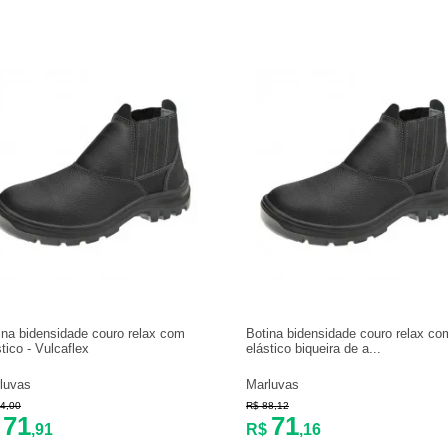
ina bidensidade couro relax com
Botina bidensidade couro relax co
stico - Vulcaflex
elástico biqueira de a...
luvas
Marluvas
4,00
R$ 88,12
71
71
$
,91
R$
,16