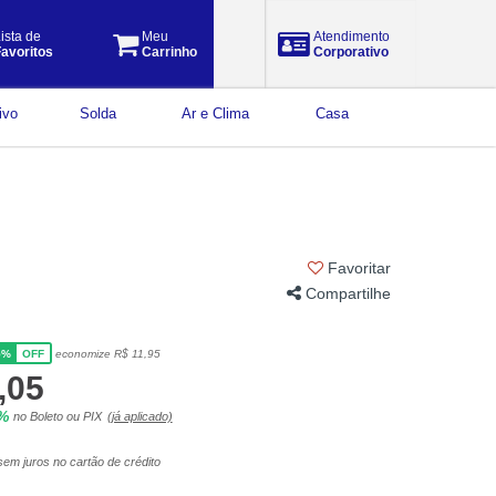
ista de
Meu
Atendimento
avoritos
Carrinho
Corporativo
ivo
Solda
Ar e Clima
Casa
Favoritar
Compartilhe
5%
economize R$ 11,95
OFF
,05
5%
no Boleto ou PIX
(já aplicado)
em juros no cartão de crédito