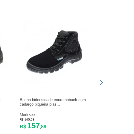
m
Botina bidensidade couro nobuck com
Botina bidensidade
cadarço biqueira plás...
elástico biqueira de 
Marluvas
Marluvas
R$ 195,53
R$ 88,12
157
71
R$
,89
R$
,16