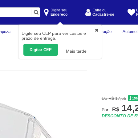
Digite seu
Entre ou
L
Endereço
Cadastre-se
F
Instrumentos de
mpeza
Construção Civil
Organização
Automot
Digite seu CEP para ver custos e
Medição
prazo de entrega.
Digitar CEP
Mais tarde
De R$ 17,65
15
14,
R$
Por
DESCONTO DE 