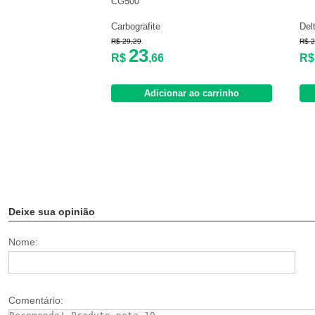
CG500
Carbografite
Del
R$ 29,29
R$ 2
23
R$
,66
R
Adicionar ao carrinho
Deixe sua opinião
Nome:
Comentário: