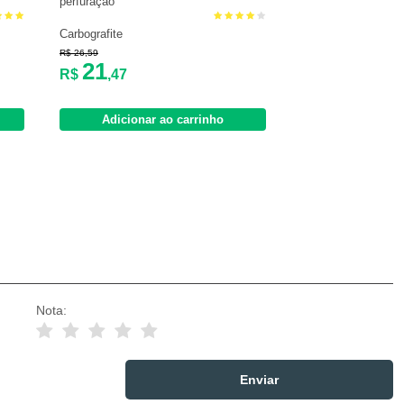
perfuração
Carbografite
R$ 26,59
21
R$
,47
Adicionar ao carrinho
Nota: