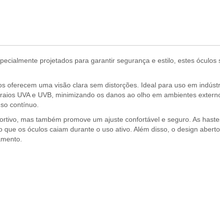
specialmente projetados para garantir segurança e estilo, estes ócul
s oferecem uma visão clara sem distorções. Ideal para uso em indústria
 raios UVA e UVB, minimizando os danos ao olho em ambientes externos
so contínuo.
rtivo, mas também promove um ajuste confortável e seguro. As hastes
 que os óculos caiam durante o uso ativo. Além disso, o design aberto
amento.