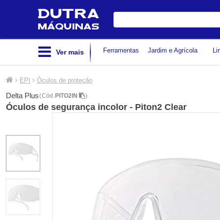
Digite
sua
busca
Ferramentas
Jardim e Agrícola
Li
Ver mais
EPI
Óculos de proteção
Delta Plus
(
Cód.
PITO2IN
)
Óculos de segurança incolor - Piton2 Clear