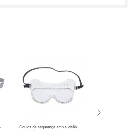
-
Óculos de segurança ampla visão