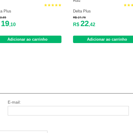
Ruiz
ta Plus
Delta Plus
3,65
R$ 27,76
19
22
$
,10
R$
,42
Adicionar ao carrinho
Adicionar ao carrinho
E-mail: