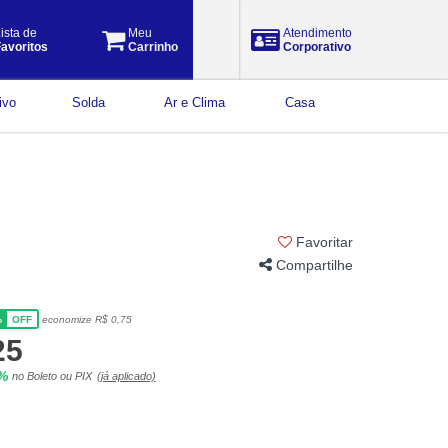
ista de
Meu
Atendimento
avoritos
Carrinho
Corporativo
ivo
Solda
Ar e Clima
Casa
Favoritar
Compartilhe
%
economize R$ 0,75
OFF
25
5%
no Boleto ou PIX
(já aplicado)