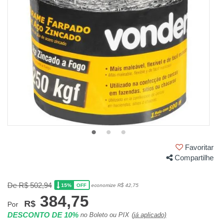
Favoritar
Compartilhe
De R$ 502,94
15%
economize R$ 42,75
OFF
384,75
R$
Por
DESCONTO DE 10%
no Boleto ou PIX
(já aplicado)