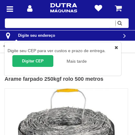
Digite
sua
busca
Digite seu endereço
Detalhes do produto
Digite seu CEP para ver custos e prazo de entrega.
Jardim e Agrícola
Cercas e arames
Digitar CEP
Mais tarde
Vonder
(
Cód.
31.74.250.500
)
Arame farpado 250kgf rolo 500 metros