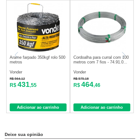
Arame farpado 350kgf rolo 500
Cordoalha para curral com 100
A
metros
metros com 7 fios - 74.91.0...
7
Vonder
Vonder
V
R$ 564,12
R$ 575,18
R
431
464
R$
,55
R$
,46
o
Adicionar ao carrinho
Adicionar ao carrinho
Deixe sua opinião