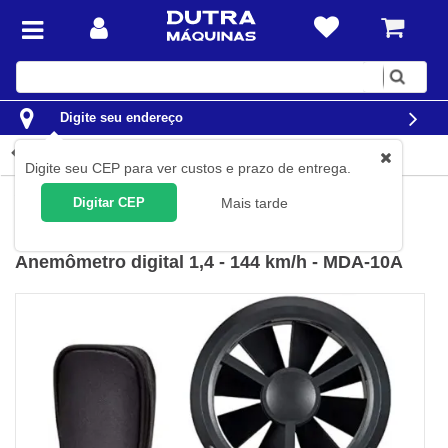
Digite
sua
busca
Digite seu endereço
Detalhes do produto
Digite seu CEP para ver custos e prazo de entrega.
Instrumentos de Medição
Termo-Anemômetros
Digitar CEP
Mais tarde
Minipa
(
Cód.
MDA-10A
)
Anemômetro digital 1,4 - 144 km/h - MDA-10A