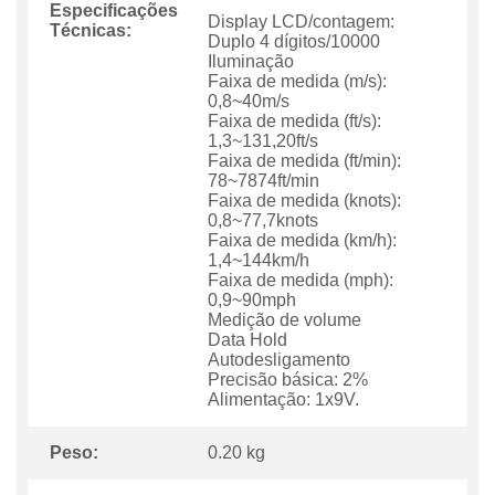
Especificações
Display LCD/contagem:
Técnicas:
Duplo 4 dígitos/10000
Iluminação
Faixa de medida (m/s):
0,8~40m/s
Faixa de medida (ft/s):
1,3~131,20ft/s
Faixa de medida (ft/min):
78~7874ft/min
Faixa de medida (knots):
0,8~77,7knots
Faixa de medida (km/h):
1,4~144km/h
Faixa de medida (mph):
0,9~90mph
Medição de volume
Data Hold
Autodesligamento
Precisão básica: 2%
Alimentação: 1x9V.
Peso:
0.20 kg