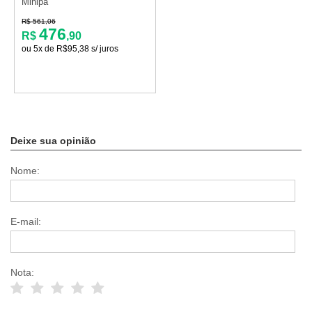
Minipa
R$ 561,06
476
R$
,90
ou 5x de R$95,38 s/ juros
Deixe sua opinião
Nome:
E-mail:
Nota: