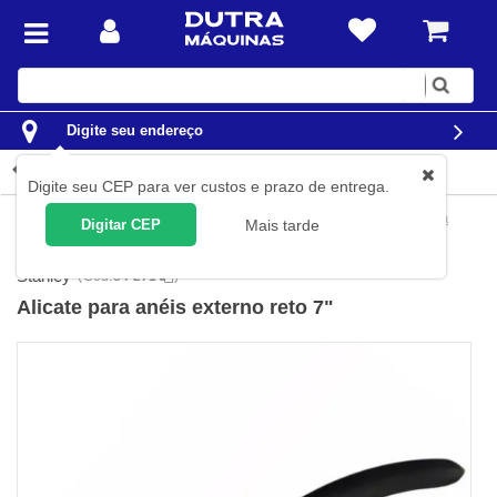
Digite
sua
busca
Digite seu endereço
Detalhes do produto
Digite seu CEP para ver custos e prazo de entrega.
Ferramentas
Ferramentas Manuais
Alicates
Alicates para
Digitar CEP
Mais tarde
Anéis
Stanley
(
Cód.
84-271
)
Alicate para anéis externo reto 7"