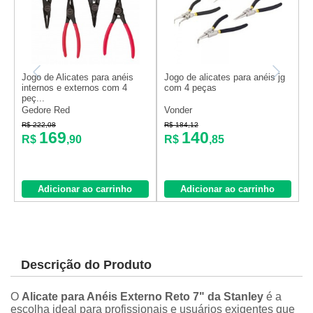
Jogo de Alicates para anéis
Jogo de alicates para anéis jg
A
internos e externos com 4
com 4 peças
e
peç...
Gedore Red
Vonder
T
R
R$ 222,08
R$ 184,12
169
140
R$
,90
R$
,85
Adicionar ao carrinho
Adicionar ao carrinho
Descrição do Produto
O
Alicate para Anéis Externo Reto 7" da Stanley
é a
escolha ideal para profissionais e usuários exigentes que