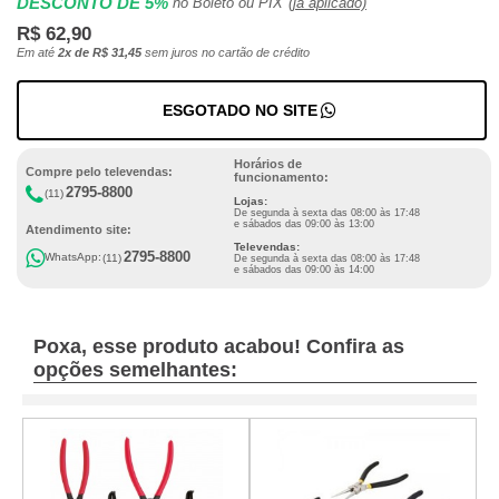
DESCONTO DE 5%
no Boleto ou PIX
(já aplicado)
R$ 62,90
Em até
2x de R$ 31,45
sem juros no cartão de crédito
ESGOTADO NO SITE
Horários de
Compre pelo televendas:
funcionamento:
2795-8800
(11)
Lojas:
De segunda à sexta das 08:00 às 17:48
e sábados das 09:00 às 13:00
Atendimento site:
Televendas:
2795-8800
WhatsApp:
(11)
De segunda à sexta das 08:00 às 17:48
e sábados das 09:00 às 14:00
Poxa, esse produto acabou! Confira as
opções semelhantes: