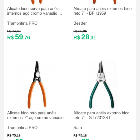
Alicate bico curvo para anéis
Alicate para anéis externos bico
internos aço cromo vanádio ...
reto 7" - BFH1959
Tramontina PRO
Bestfer
R$ 74,00
R$ 35,06
59
28
R$
,76
R$
,31
Alicate bico reto para anéis
Alicate para anéis externo bico
externos 7" aço cromo vanádio
reto 7" - ST72012ST
Tramontina PRO
Sata
R$ 75,18
R$ 75,18