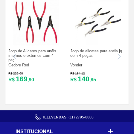
Jogo de Alicates para anéis
Jogo de alicates para anéis jg
A
internos e externos com 4
com 4 peças
peç...
Gedore Red
Vonder
R
R$ 222,08
R$ 184,12
169
140
R$
,90
R$
,85
TELEVENDAS:
(11) 2795-8800
INSTITUCIONAL