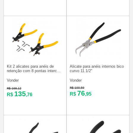
Kit 2 alicates para anéis de
Alicate para anéis internos bico
retenção com 8 pontas interc...
curvo 11.1/2"
Vonder
Vonder
R$ 100,59
R$ 168,12
76
135
R$
,95
R$
,76