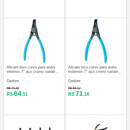
Alicate bico curvo para anéis
Alicate bico curvo para anéis
internos 7" aço cromo vanád...
externos 7" aço cromo vanád...
Gedore
Gedore
R$ 79,88
R$ 88,12
64
71
R$
,51
R$
,16