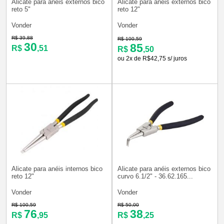
Alicate para anéis externos bico
Alicate para anéis externos bico
reto 5"
reto 12"
Vonder
Vonder
R$ 39,88
R$ 100,59
30
85
R$
,51
R$
,50
ou 2x de R$42,75 s/ juros
Alicate para anéis internos bico
Alicate para anéis externos bico
reto 12"
curvo 6.1/2" - 36.62.165...
Vonder
Vonder
R$ 100,59
R$ 50,00
76
38
R$
,95
R$
,25