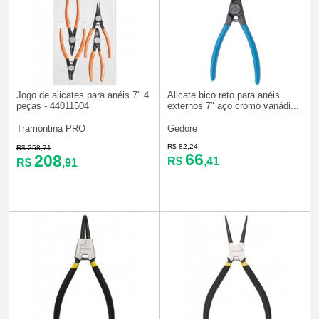
Jogo de alicates para anéis 7" 4
Alicate bico reto para anéis
peças - 44011504
externos 7" aço cromo vanádi...
Tramontina PRO
Gedore
R$ 82,24
R$ 258,71
66
208
R$
,41
R$
,91