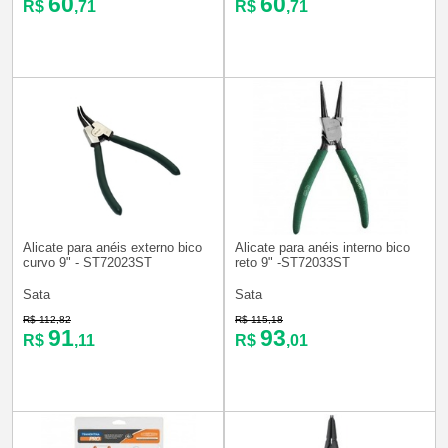
60
60
R$
,71
R$
,71
Alicate para anéis externo bico
Alicate para anéis interno bico
curvo 9" - ST72023ST
reto 9" -ST72033ST
Sata
Sata
R$ 112,82
R$ 115,18
91
93
R$
,11
R$
,01