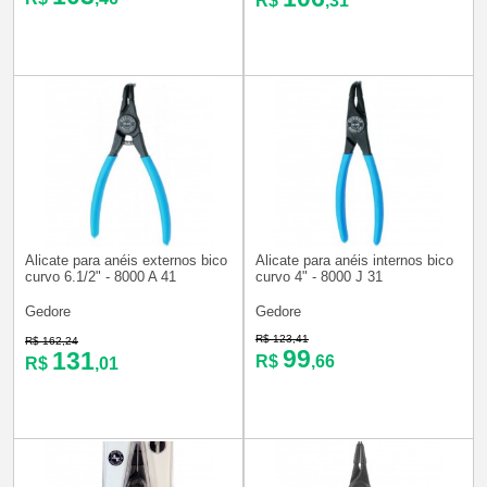
R$
,31
Alicate para anéis externos bico
Alicate para anéis internos bico
curvo 6.1/2" - 8000 A 41
curvo 4" - 8000 J 31
Gedore
Gedore
R$ 123,41
R$ 162,24
99
131
R$
,66
R$
,01