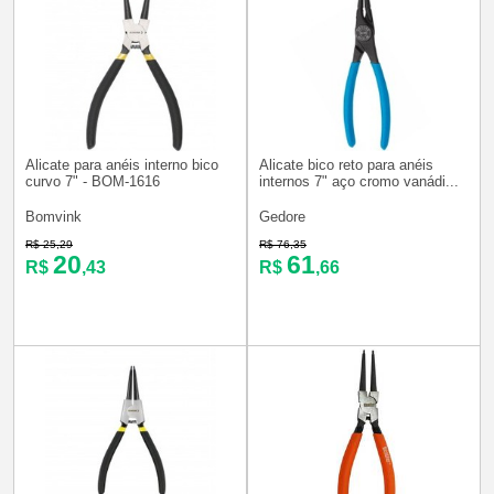
Alicate para anéis interno bico
Alicate bico reto para anéis
curvo 7" - BOM-1616
internos 7" aço cromo vanádi...
Bomvink
Gedore
R$ 25,29
R$ 76,35
20
61
R$
,43
R$
,66