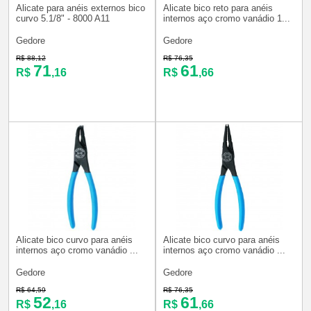
Alicate para anéis externos bico
Alicate bico reto para anéis
curvo 5.1/8" - 8000 A11
internos aço cromo vanádio 1...
Gedore
Gedore
R$ 88,12
R$ 76,35
71
61
R$
,16
R$
,66
Alicate bico curvo para anéis
Alicate bico curvo para anéis
internos aço cromo vanádio ...
internos aço cromo vanádio ...
Gedore
Gedore
R$ 64,59
R$ 76,35
52
61
R$
,16
R$
,66