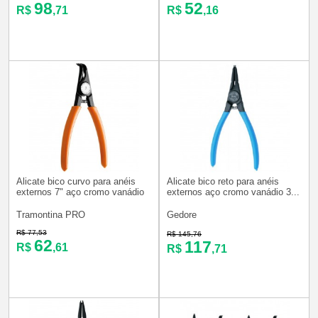
98
52
R$
,71
R$
,16
Alicate bico curvo para anéis
Alicate bico reto para anéis
externos 7" aço cromo vanádio
externos aço cromo vanádio 3...
Tramontina PRO
Gedore
R$ 77,53
R$ 145,76
62
117
R$
,61
R$
,71