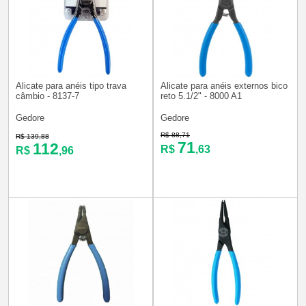
Alicate para anéis tipo trava
Alicate para anéis externos bico
câmbio - 8137-7
reto 5.1/2" - 8000 A1
Gedore
Gedore
R$ 88,71
R$ 139,88
71
112
R$
,63
R$
,96