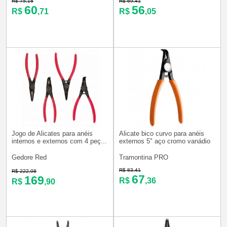
R$ 75,18
R$ 69,41
60
56
R$
,71
R$
,05
Jogo de Alicates para anéis
Alicate bico curvo para anéis
internos e externos com 4 peç...
externos 5" aço cromo vanádio
Gedore Red
Tramontina PRO
R$ 83,41
R$ 222,08
67
169
R$
,36
R$
,90