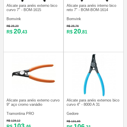
Alicate para anéis externo bico
Alicate para anéis interno bico
curvo 7" - BOM-1615
reto 7" - BOM-BOM-1614
Bomvink
Bomvink
R$ 25,29
R$ 25,76
20
20
R$
,43
R$
,81
Alicate para anéis externo curvo
Alicate para anéis externos bico
9" aço cromo vanádio
curvo 4" - 8000 A 31
Tramontina PRO
Gedore
R$ 128,12
R$ 131,65
103
106
R$
,46