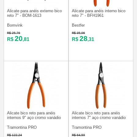
Alicate para anéis externo bico
Alicate para anéis interno bico
reto 7" - BOM-1613
reto 7" - BFH1961
Bomvink
Bestfer
R$ 25,76
R$ 35,06
20
28
R$
,81
R$
,31
Alicate bico reto para anéis
Alicate bico reto para anéis
internos 9" aço cromo vanádio
internos 7" aço cromo vanádio
Tramontina PRO
Tramontina PRO
R$ 122,24
R$ 64,59