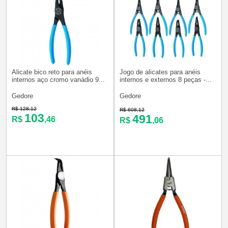
Alicate bico reto para anéis
Jogo de alicates para anéis
internos aço cromo vanádio 9...
internos e externos 8 peças -...
Gedore
Gedore
R$ 128,12
R$ 608,12
103
491
R$
,46
R$
,06