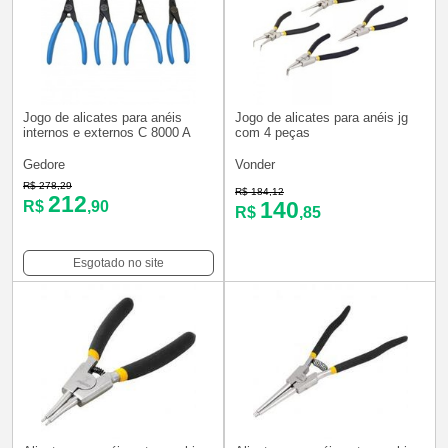
Jogo de alicates para anéis
Jogo de alicates para anéis jg
internos e externos C 8000 A
com 4 peças
Gedore
Vonder
R$ 278,29
R$ 184,12
212
140
R$
,90
R$
,85
Esgotado no site