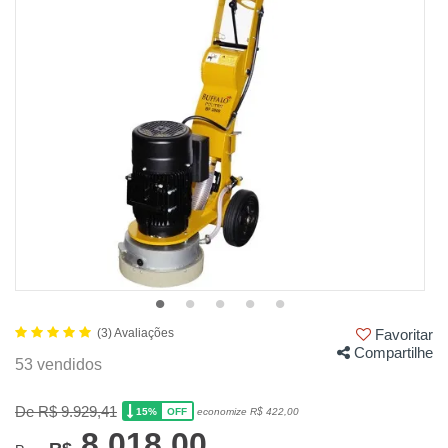
(3) Avaliações
Favoritar
Compartilhe
53 vendidos
De R$ 9.929,41
15%
economize R$ 422,00
OFF
8.018,00