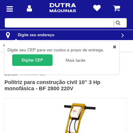
Digite
sua
busca
Digite seu endereço
Detalhes do produto
Digite seu CEP para ver custos e prazo de entrega.
Ferramentas
Ferramentas Elétricas
Politrizes Elétricas
Digitar CEP
Mais tarde
Politrizes Angulares
Buffalo
(
Cód.
80360
)
Politriz para construção civil 10" 3 Hp
monofásica - BF 2800 220V