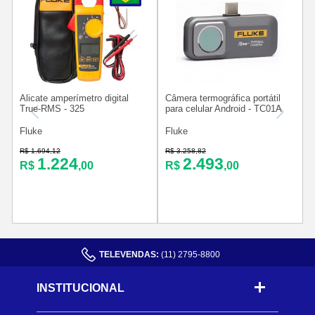
Alicate amperímetro digital
Câmera termográfica portátil
M
True-RMS - 325
para celular Android - TC01A
v
Fluke
Fluke
R$ 1.694,12
R$ 3.258,82
R
1.224
2.493
R$
,00
R$
,00
TELEVENDAS:
(11) 2795-8800
INSTITUCIONAL