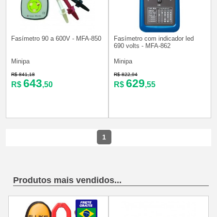
Fasímetro 90 a 600V - MFA-850
Fasímetro com indicador led
690 volts - MFA-862
Minipa
Minipa
R$ 841,18
R$ 822,94
643
629
R$
,50
R$
,55
1
Produtos mais vendidos...