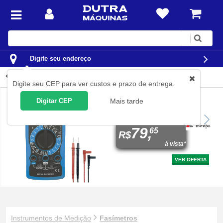
Digite
sua
busca
Digite seu endereço
Fasímetros
Digite seu CEP para ver custos e prazo de entrega.
Digitar CEP
Mais tarde
Multímetro digital portátil
CAT I 600V - ET-1002
79,
65
R$
à vista*
VER OFERTA
Instrumentos de Medição
Fasímetros