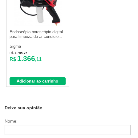
Endoscópio boroscópio digital
para limpeza de ar condicio...
Sigma
R$ 1.785,76
1.366
R$
,11
Adicionar ao carrinho
Deixe sua opinião
Nome: