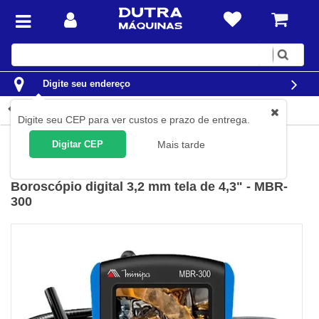
Digite
sua
busca
Digite seu endereço
Detalhes do produto
Digite seu CEP para ver custos e prazo de entrega.
Instrumentos de Medição
Aparelhos Detectores
Digitar CEP
Mais tarde
Minipa
(
Cód.
MBR-300
)
Boroscópio digital 3,2 mm tela de 4,3" - MBR-
300