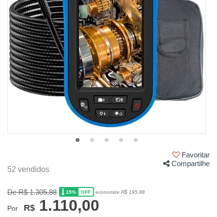
Favoritar
Compartilhe
52 vendidos
De R$ 1.305,88
15%
economize R$ 195,88
OFF
1.110,00
R$
Por