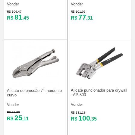
Vonder
Vonder
R$ 106,47
R$ 101,06
81
77
R$
,45
R$
,31
Alicate puncionador para drywall
Alicate de pressão 7" mordente
- AP 500
curvo
Vonder
Vonder
R$ 32,82
R$ 131,18
25
100
R$
,11
R$
,35