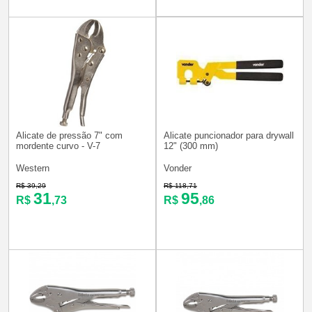
Alicate de pressão 7" com
Alicate puncionador para drywall
mordente curvo - V-7
12" (300 mm)
Western
Vonder
R$ 39,29
R$ 118,71
31
95
R$
,73
R$
,86