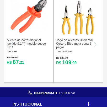
Alicate de corte diagonal
Jogo de alicates Universal
A
isolado 6.1/4" modelo sueco -
Corte e Bico meia cana 3
8314
peças...
Gedore
Tramontina
R$ 114,00
R
R$ 136,09
87
109
R$
,21
R$
,90
TELEVENDAS:
(11) 2795-8800
INSTITUCIONAL