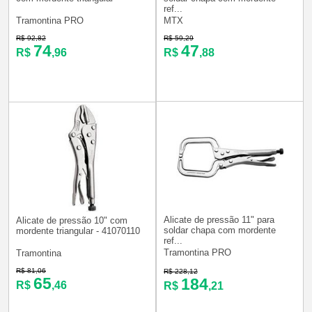
ref...
Tramontina PRO
MTX
R$ 92,82
R$ 59,29
74
47
R$
,96
R$
,88
Alicate de pressão 11" para
Alicate de pressão 10" com
soldar chapa com mordente
mordente triangular - 41070110
ref...
Tramontina PRO
Tramontina
R$ 81,06
R$ 228,12
65
184
R$
,46
R$
,21