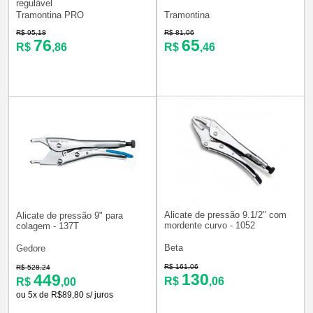
regulável
Tramontina PRO
Tramontina
R$ 95,18
R$ 81,06
76
65
R$
,86
R$
,46
Alicate de pressão 9.1/2" com
Alicate de pressão 9" para
mordente curvo - 1052
colagem - 137T
Beta
Gedore
R$ 161,06
R$ 528,24
130
449
R$
,06
R$
,00
ou 5x de R$89,80 s/ juros