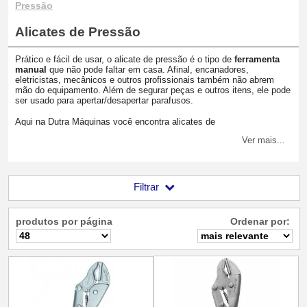
Pressão
Alicates de Pressão
Prático e fácil de usar, o alicate de pressão é o tipo de
ferramenta
manual
que não pode faltar em casa. Afinal, encanadores,
eletricistas, mecânicos e outros profissionais também não abrem
mão do equipamento. Além de segurar peças e outros itens, ele pode
ser usado para apertar/desapertar parafusos.
Aqui na Dutra Máquinas você encontra alicates de
pressão
resistentes de
variados tipos (plataforma, C, U e
Ver mais...
correntes) e com diferentes mordentes (curvo, triangular, reto e
concavo)
. Continue nesta seção e confira todas as opções de alicate
em aço e acabamento niquelado.
Filtrar
produtos por página
Ordenar por: