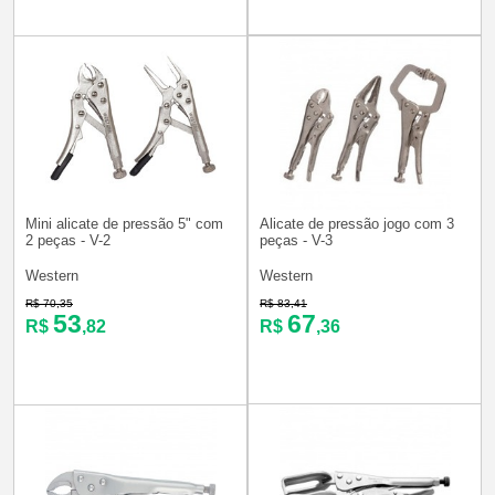
Mini alicate de pressão 5" com
Alicate de pressão jogo com 3
2 peças - V-2
peças - V-3
Western
Western
R$ 70,35
R$ 83,41
53
67
R$
,82
R$
,36