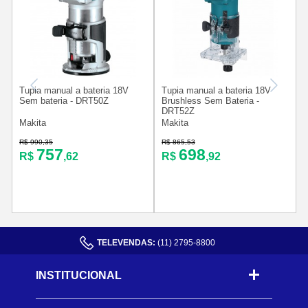
Tupia manual a bateria 18V
Tupia manual a bateria 18V
Sem bateria - DRT50Z
Brushless Sem Bateria -
DRT52Z
m
Makita
Makita
R$ 990,35
R$ 865,53
R
757
698
R$
,62
R$
,92
TELEVENDAS:
(11) 2795-8800
INSTITUCIONAL