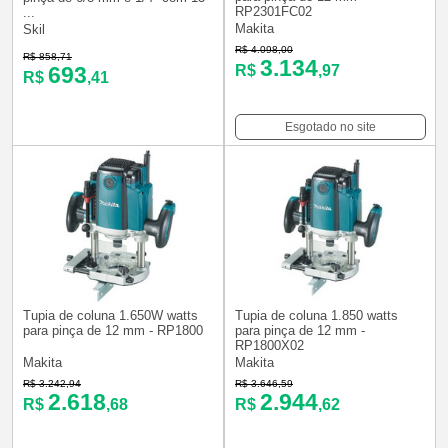
RP2301FC02
...
Makita
Skil
R$ 4.098,00
R$ 858,71
3.134
R$
,97
693
R$
,41
Esgotado no site
Tupia de coluna 1.650W watts
Tupia de coluna 1.850 watts
para pinça de 12 mm - RP1800
para pinça de 12 mm -
RP1800X02
Makita
Makita
R$ 3.242,94
R$ 3.646,59
2.618
2.944
R$
,68
R$
,62