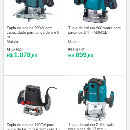
Tupia de coluna 900W com
Tupia de coluna 900 watts para
capacidade para pinça de 6 e 8
pinça de 1/4" - M3601B
m...
Makita
Makita
R$ 1.410,24
R$ 1.114,47
1.078
899
R$
,83
R$
,94
Tupia de coluna 2.100 watts
Tupia de coluna 1100W para
para pinça de 12 mm -
pinça de 6/8 mm e 1/4" com 13