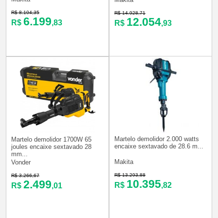
R$ 8.104,35
R$ 14.928,71
6.199
12.054
R$
,83
R$
,93
Martelo demolidor 2.000 watts
Martelo demolidor 1700W 65
encaixe sextavado de 28.6 m...
joules encaixe sextavado 28
mm...
Makita
Vonder
R$ 13.293,88
R$ 3.266,67
10.395
2.499
R$
,82
R$
,01