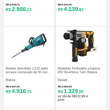
R$ 3.818,71
R$ 5.411,53
2.986
4.139
R$
,23
R$
,82
Martelo demolidor 1.510 watts
Martelete Perfurador a bateria
encaixe sextavado de 30 mm ...
20V Brushless Sem Bateria ...
Makita
Dewalt
R$ 6.427,06
R$ 1.563,53
4.916
1.329
R$
,70
R$
,00
ou 10x de R$132,90 s/
juros