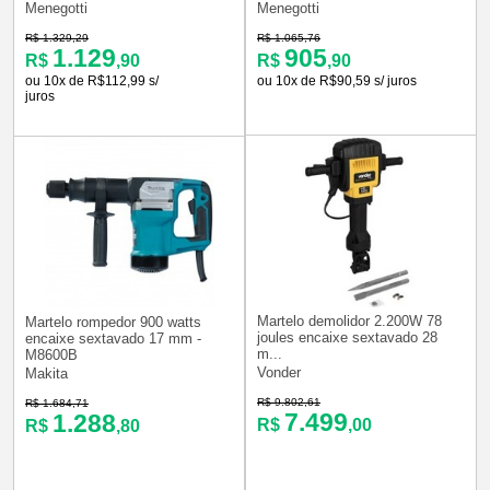
Menegotti
Menegotti
R$ 1.329,29
R$ 1.065,76
1.129
905
R$
,90
R$
,90
ou 10x de R$112,99 s/
ou 10x de R$90,59 s/ juros
juros
Martelo demolidor 2.200W 78
Martelo rompedor 900 watts
joules encaixe sextavado 28
encaixe sextavado 17 mm -
m...
M8600B
Vonder
Makita
R$ 9.802,61
R$ 1.684,71
7.499
1.288
R$
,00
R$
,80