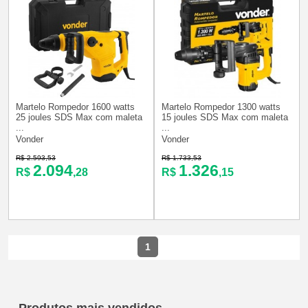
Martelo Rompedor 1600 watts
Martelo Rompedor 1300 watts
25 joules SDS Max com maleta
15 joules SDS Max com maleta
...
...
Vonder
Vonder
R$ 2.593,53
R$ 1.733,53
2.094
1.326
R$
,28
R$
,15
1