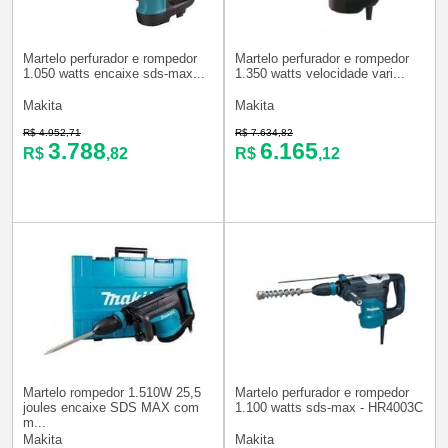
Martelo perfurador e rompedor
Martelo perfurador e rompedor
1.050 watts encaixe sds-max...
1.350 watts velocidade vari...
Makita
Makita
R$ 4.952,71
R$ 7.634,82
3.788
6.165
R$
,82
R$
,12
Martelo rompedor 1.510W 25,5
Martelo perfurador e rompedor
joules encaixe SDS MAX com
1.100 watts sds-max - HR4003C
m...
Makita
Makita