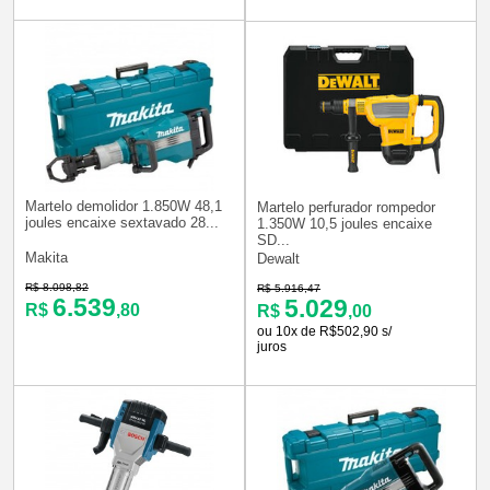
Martelo demolidor 1.850W 48,1
Martelo perfurador rompedor
joules encaixe sextavado 28...
1.350W 10,5 joules encaixe
SD...
Makita
Dewalt
R$ 8.098,82
R$ 5.916,47
6.539
5.029
R$
,80
R$
,00
ou 10x de R$502,90 s/
juros