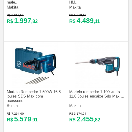
male...
HM...
Makita
Makita
R$ 2.611,53
R$ 5.868,12
1.997
4.489
R$
,82
R$
,11
Martelo Rompedor 1.500W 16,8
Martelo rompedor 1.100 watts
joules SDS Max com
11,6 Joules encaixe Sds Max ...
acessório...
Bosch
Makita
R$ 7.294,00
R$ 3.174,94
5.579
2.455
R$
,91
R$
,82