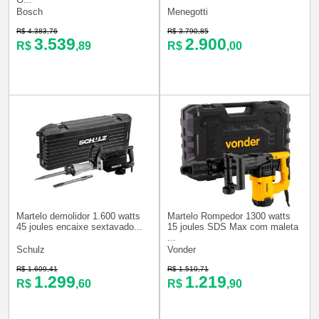
Bosch
Menegotti
R$ 4.383,76
R$ 3.790,85
3.539
2.900
R$
,89
R$
,00
Martelo demolidor 1.600 watts
Martelo Rompedor 1300 watts
45 joules encaixe sextavado...
15 joules SDS Max com maleta
...
Schulz
Vonder
R$ 1.609,41
R$ 1.510,71
1.299
1.219
R$
,60
R$
,90