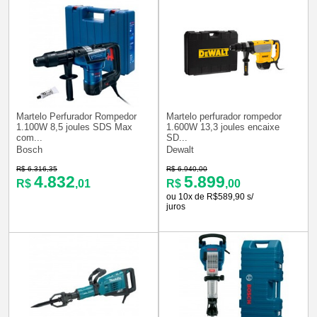
Martelo Perfurador Rompedor
Martelo perfurador rompedor
1.100W 8,5 joules SDS Max
1.600W 13,3 joules encaixe
com...
SD...
Bosch
Dewalt
R$ 6.316,35
R$ 6.940,00
4.832
5.899
R$
,01
R$
,00
ou 10x de R$589,90 s/
juros