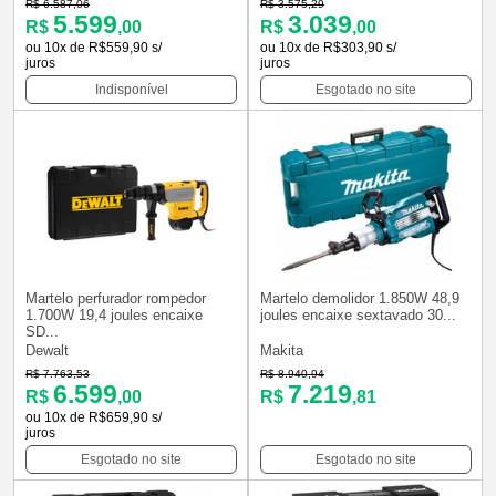
R$ 6.587,06
R$ 3.575,29
5.599
3.039
R$
,00
R$
,00
ou 10x de R$559,90 s/
ou 10x de R$303,90 s/
juros
juros
Indisponível
Esgotado no site
Martelo perfurador rompedor
Martelo demolidor 1.850W 48,9
1.700W 19,4 joules encaixe
joules encaixe sextavado 30...
SD...
Dewalt
Makita
R$ 7.763,53
R$ 8.940,94
6.599
7.219
R$
,00
R$
,81
ou 10x de R$659,90 s/
juros
Esgotado no site
Esgotado no site