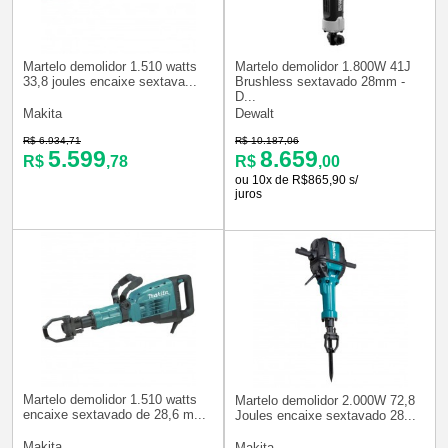
Martelo demolidor 1.510 watts
Martelo demolidor 1.800W 41J
33,8 joules encaixe sextava...
Brushless sextavado 28mm -
D...
Makita
Dewalt
R$ 6.934,71
R$ 10.187,06
5.599
8.659
R$
,78
R$
,00
ou 10x de R$865,90 s/
juros
Martelo demolidor 1.510 watts
Martelo demolidor 2.000W 72,8
encaixe sextavado de 28,6 m...
Joules encaixe sextavado 28...
Makita
Makita