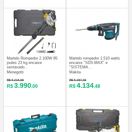
Martelo Rompedor 2.100W 85
Martelo rompedor 1.510 watts
joules 23 kg encaixe
encaixe "SDS-MAX" e
sextavado...
"SISTEMA...
Menegotti
Makita
R$ 5.215,68
R$ 5.287,06
3.990
4.134
R$
,00
R$
,48