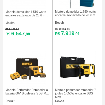
Martelo demolidor 1.750 watts
Martelo demolidor 1.510 watts
encaixe sextavado de 28 mm ...
encaixe sextavado de 28,6 m...
Bosch
Makita
R$ 10.352,82
R$ 8.108,82
7.919
6.547
R$
,91
R$
,88
Martelo Perfurador Rompedor a
Martelo perfurador rompedor 7
bateria 60V Brushless SDS M...
joules 1.050W encaixe SDS
Max
Dewalt
Dewalt