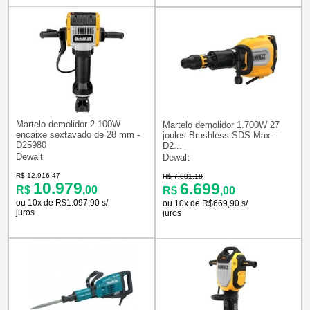
Martelo demolidor 2.100W
Martelo demolidor 1.700W 27
encaixe sextavado de 28 mm -
joules Brushless SDS Max -
D25980
D2...
Dewalt
Dewalt
R$ 12.916,47
R$ 7.881,18
10.979
6.699
R$
,00
R$
,00
ou 10x de R$1.097,90 s/
ou 10x de R$669,90 s/
juros
juros