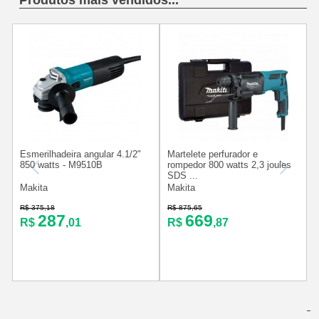
Produtos mais vendidos...
Esmerilhadeira angular 4.1/2"
Martelete perfurador e
C
850 watts - M9510B
rompedor 800 watts 2,3 joules
SDS ...
Makita
Makita
R$ 375,18
R$ 875,65
R
287
669
R$
,01
R$
,87
Últimas Avaliações