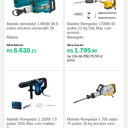
Martelo demolidor 1.850W 48,9
Martelo Rompedor 1700W 45
joules encaixe sextavado 28...
joules 12 kg Sds Max com
acessó...
Makita
Menegotti
R$ 8.666,94
R$ 2.112,82
6.630
1.795
R$
,21
R$
,90
ou 10x de R$179,59 s/
juros
Martelo Rompedor 1.100W 7,5
Martelo Rompedor 1.700 watts
joules SDS Max com maleta -
75 joules 18 kg encaixe sext...
G...