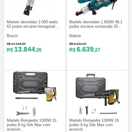
Martelo demolidor 2.000 watts
Martelo demolidor 1.850W 48,1
62 joules encaixe hexagonal...
joules encaixe sextavado 30...
Bosch
Makita
R$ 17.144,59
R$ 8.222,00
13.844
6.639
R$
,26
R$
,27
Martelo Rompedor 1300W 15
Martelo Rompedor 1300W 15
joules 8 kg Sds Max com
joules 6 kg Sds Max com
acessór...
acessór...